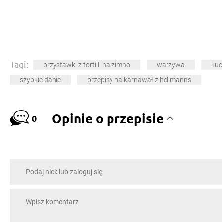
Tagi:
przystawki z tortilli na zimno
warzywa
kuc
szybkie danie
przepisy na karnawał z hellmann’s
Opinie o przepisie
0