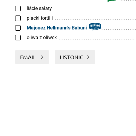
liście sałaty
placki tortilli
Majonez Hellmann's Babuni
oliwa z oliwek
EMAIL
LISTONIC