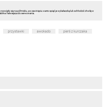
nie rozwijały się na półmisku, po zawinięciu warto spiąć je wykałaczką lub schłodzić chwilę w
abilna i łatwiejsza do serwowania.
przystawki
awokado
pierś z kurczaka