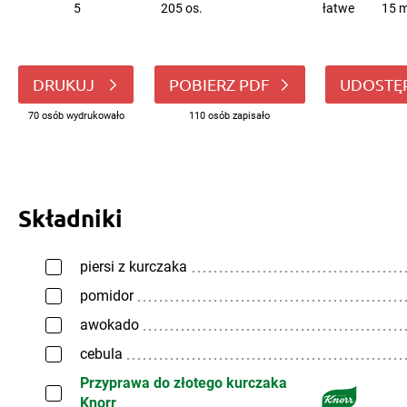
5
205 os.
łatwe
15 m
DRUKUJ
POBIERZ PDF
UDOSTĘ
70 osób wydrukowało
110 osób zapisało
Składniki
piersi z kurczaka
pomidor
awokado
cebula
Przyprawa do złotego kurczaka
Knorr