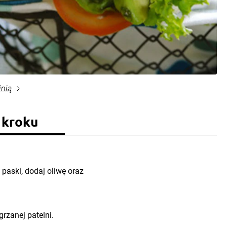
inią
 kroku
e paski, dodaj oliwę oraz
rzanej patelni.