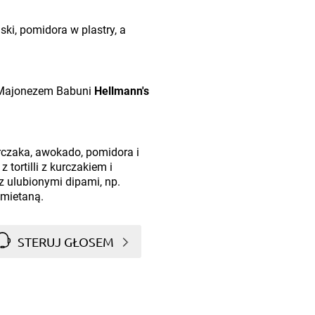
ki, pomidora w plastry, a
ko Majonezem Babuni
Hellmann's
rczaka, awokado, pomidora i
z tortilli z kurczakiem i
z ulubionymi dipami, np.
mietaną.
STERUJ GŁOSEM