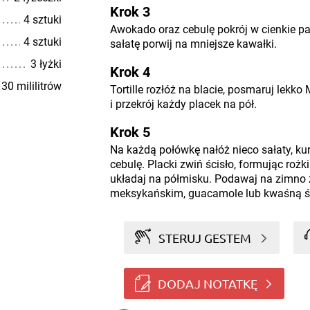
Krok 3
4 sztuki
Awokado oraz cebulę pokrój w cienkie pas
4 sztuki
sałatę porwij na mniejsze kawałki.
3 łyżki
Krok 4
30 mililitrów
Tortille rozłóż na blacie, posmaruj lek
i przekrój każdy placek na pół.
Krok 5
Na każdą połówkę nałóż nieco sałaty, ku
cebulę. Placki zwiń ścisło, formując rożki 
układaj na półmisku. Podawaj na zimno 
meksykańskim, guacamole lub kwaśną ś
STERUJ GESTEM
DODAJ NOTATKĘ