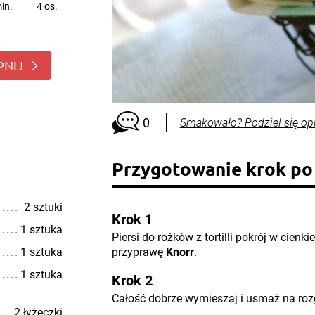
in.
4 os.
PNIJ
0
Smakowało? Podziel się op
Przygotowanie krok po
2 sztuki
Krok 1
1 sztuka
Piersi do rożków z tortilli pokrój w cienki
1 sztuka
przyprawę
Knorr
.
1 sztuka
Krok 2
Całość dobrze wymieszaj i usmaż na rozg
2 łyżeczki