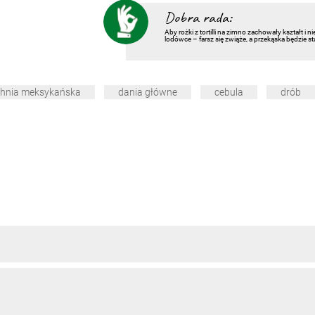
Dobra rada:
Aby rożki z tortilli na zimno zachowały kształt i 
lodówce – farsz się zwiąże, a przekąska będzie st
hnia meksykańska
dania główne
cebula
drób