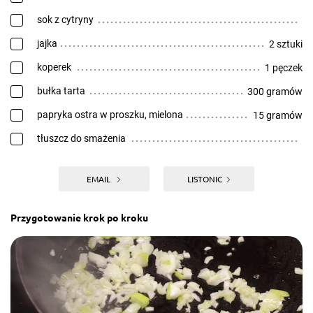
sok z cytryny
jajka
2 sztuki
koperek
1 pęczek
bułka tarta
300 gramów
papryka ostra w proszku, mielona
15 gramów
tłuszcz do smażenia
EMAIL
LISTONIC
Przygotowanie krok po kroku