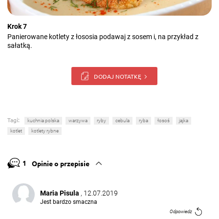
Krok 7
Panierowane kotlety z łososia podawaj z sosem i, na przykład z
sałatką.
DODAJ NOTATKĘ
Tagi:
kuchnia polska
warzywa
ryby
cebula
ryba
łosoś
jajka
kotlet
kotlety rybne
1
Opinie o przepisie
Maria Pisula
, 12.07.2019
Jest bardzo smaczna
Odpowiedz