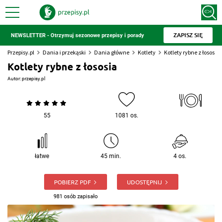
ZAPISZ SIĘ
NEWSLETTER - Otrzymuj sezonowe przepisy i porady
Przepisy.pl
Dania i przekąski
Dania główne
Kotlety
Kotlety rybne z łososia
Kotlety rybne z łososia
Autor:
przepisy.pl
55
1081 os.
łatwe
45 min.
4 os.
POBIERZ PDF
UDOSTĘPNIJ
981 osób zapisało