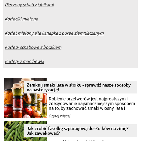
Pieczony schab z jabłkami
Kotleciki mielone
Kotlet mielony a'la kanapka z puree ziemniaczanym
Kotlety schabowe z boczkiem
Kotlety z marchewki
Zamknij smaki lata w słoiku - sprawdź nasze sposoby
na pasteryzację!
Robienie przetworów jest najprostszym i
zdecydowanie najsmaczniejszym sposobem
na to, by zachować smaki wiosny, lata i
jesieni na dłużej. Można robić setki zdjęć
Czytaj więcej
krajobrazów, by cieszyć nimi oko w sezonie
zimowym, ale to smaczny posiłek pozwoli w
pełni poczuć atmosferę cieplejszych
Jak zrobić fasolkę szparagową do słoików na zimę?
miesięcy. Przygotowanie słoików ze
Jak zawekować?
smakowitą zawartością musi obejmować