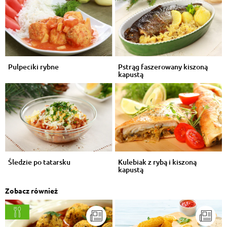
Pulpeciki rybne
Pstrąg faszerowany kiszoną
kapustą
Śledzie po tatarsku
Kulebiak z rybą i kiszoną
kapustą
Zobacz również