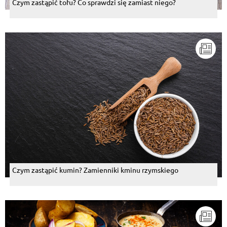
Czym zastąpić tofu? Co sprawdzi się zamiast niego?
Czym zastąpić kumin? Zamienniki kminu rzymskiego