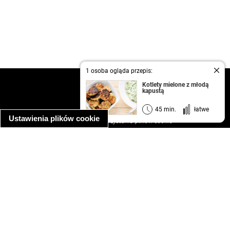
1 osoba ogląda przepis:
kontakt
Kotlety mielone z młodą
kapustą
regulamin
informacja o prywatności
45 min.
łatwe
Ustawienia plików cookie
informacja o wykorzystaniu plików cookie
ułatwienia dostępu
Najpopularniejsze przepisy
spaghetti bolognese
makaron z kurczakiem w sosie śmietanowym
kanapka z indykiem
ratatouille