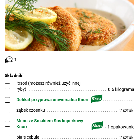
1
Składniki
łosoś (możesz również użyć innej
ryby)
0.6 kilograma
Delikat przyprawa uniwersalna Knorr
ząbek czosnku
2 sztuki
Menu ze Smakiem Sos koperkowy
Knorr
1 opakowanie
białe cebule
2 sztuki