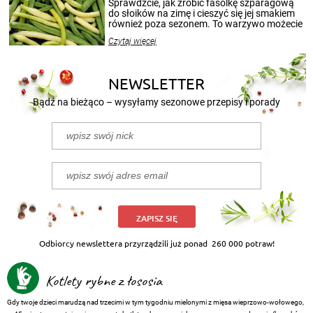
patenty, które pozwolą zachować świeżość
Sprawdźcie, jak zrobić fasolkę szparagową
przetworów.
do słoików na zimę i cieszyć się jej smakiem
również poza sezonem. To warzywo możecie
wekować na wiele sposobów. Wykorzystajcie
Czytaj więcej
nasze propozycje!
NEWSLETTER
Bądź na bieżąco – wysyłamy sezonowe przepisy i porady
ZAPISZ SIĘ
Odbiorcy newslettera przyrządzili już ponad
260 000 potraw!
Kotlety rybne z łososia
Gdy twoje dzieci marudzą nad trzecimi w tym tygodniu mielonymi z mięsa wieprzowo-wołowego,