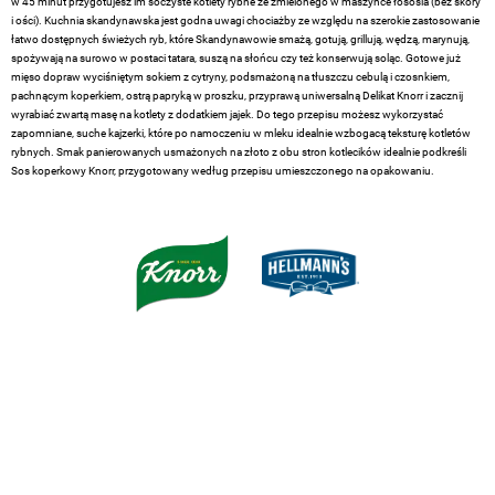
w 45 minut przygotujesz im soczyste kotlety rybne ze zmielonego w maszynce łososia (bez skóry
i ości). Kuchnia skandynawska jest godna uwagi chociażby ze względu na szerokie zastosowanie
łatwo dostępnych świeżych ryb, które Skandynawowie smażą, gotują, grillują, wędzą, marynują,
spożywają na surowo w postaci tatara, suszą na słońcu czy też konserwują soląc. Gotowe już
mięso dopraw wyciśniętym sokiem z cytryny, podsmażoną na tłuszczu cebulą i czosnkiem,
pachnącym koperkiem, ostrą papryką w proszku, przyprawą uniwersalną Delikat Knorr i zacznij
wyrabiać zwartą masę na kotlety z dodatkiem jajek. Do tego przepisu możesz wykorzystać
zapomniane, suche kajzerki, które po namoczeniu w mleku idealnie wzbogacą teksturę kotletów
rybnych. Smak panierowanych usmażonych na złoto z obu stron kotlecików idealnie podkreśli
Sos koperkowy Knorr, przygotowany według przepisu umieszczonego na opakowaniu.