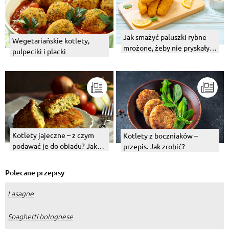
Jak smażyć paluszki rybne
Wegetariańskie kotlety,
mrożone, żeby nie pryskały?
pulpeciki i placki
Jak długo?
Kotlety jajeczne – z czym
Kotlety z boczniaków –
podawać je do obiadu? Jaka
przepis. Jak zrobić?
surówka najlepiej pasuje?
Polecane przepisy
Lasagne
Spaghetti bolognese