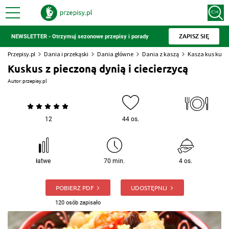
ZAPISZ SIĘ
NEWSLETTER - Otrzymuj sezonowe przepisy i porady
Przepisy.pl
Dania i przekąski
Dania główne
Dania z kaszą
Kasza kus kus
Kuskus z pieczoną dynią i ciecierzycą
Autor:
przepisy.pl
12
44 os.
łatwe
70 min.
4 os.
POBIERZ PDF
UDOSTĘPNIJ
120 osób zapisało