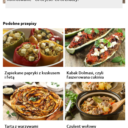
Podobne przepisy
Zapiekane papryki z kuskusem
Kabak Dolmasi, czyli
i fetą
faszerowana cukinia
Tarta z warzywami
Czulent wołowy