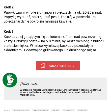
Krok 2
Papryki zawiń w folię aluminiową i piecz z dynią ok. 20-25 minut.
Paprykę wystudź, obierz, usuń pestki i pokrój w paseczki. Po
upieczeniu dynię pokrój na mniejsze kawałki.
Krok 3
Kuskus zalej gotującym się bulionem ok. 1 cm nad powierzchnię
kaszy. Przykryj i odstaw na 5-8 minut, by kasza wchłonęła bulion i
stała się miękka. W misce wymieszaj kuskus z pozostałymi
składnikami. Podawaj do grillowanego lub duszonego mięsa.
DODAJ NOTATKĘ
Dobra rada:
W przepisie możesz użyć kaszy „bulgur”, którą musisz wcześniej ugotować.
W ten sposób danie będzie jeszcze bardziej nawiązywać do kuchni
marokańskiej.
Tagi:
dania główne
dania z kaszą
obiad
pieczenie
kuskus