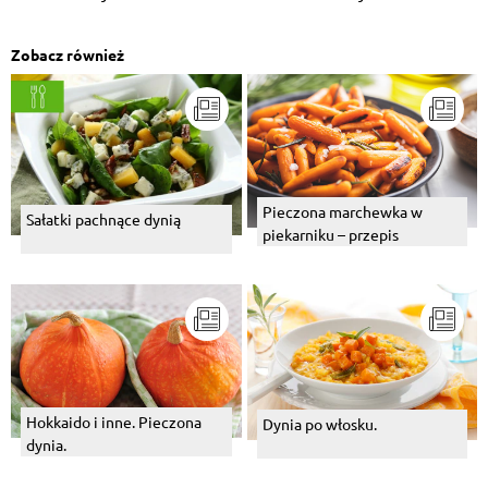
Zobacz również
Pieczona marchewka w
Sałatki pachnące dynią
piekarniku – przepis
Hokkaido i inne. Pieczona
Dynia po włosku.
dynia.