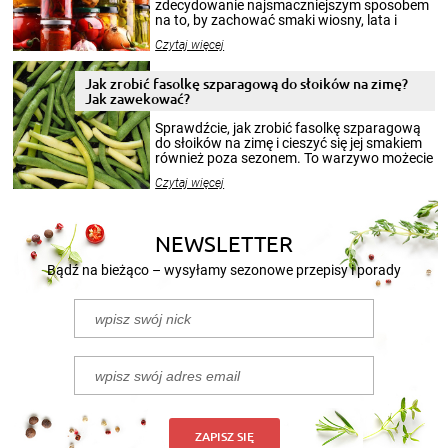
zdecydowanie najsmaczniejszym sposobem
na to, by zachować smaki wiosny, lata i
jesieni na dłużej. Można robić setki zdjęć
Czytaj więcej
krajobrazów, by cieszyć nimi oko w sezonie
zimowym, ale to smaczny posiłek pozwoli w
pełni poczuć atmosferę cieplejszych
Jak zrobić fasolkę szparagową do słoików na zimę?
miesięcy. Przygotowanie słoików ze
Jak zawekować?
smakowitą zawartością musi obejmować
patenty, które pozwolą zachować świeżość
Sprawdźcie, jak zrobić fasolkę szparagową
przetworów.
do słoików na zimę i cieszyć się jej smakiem
również poza sezonem. To warzywo możecie
wekować na wiele sposobów. Wykorzystajcie
Czytaj więcej
nasze propozycje!
NEWSLETTER
Bądź na bieżąco – wysyłamy sezonowe przepisy i porady
ZAPISZ SIĘ