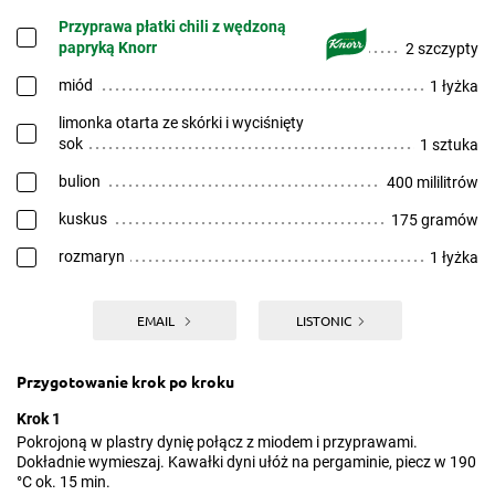
Przyprawa płatki chili z wędzoną
papryką Knorr
2 szczypty
miód
1 łyżka
limonka otarta ze skórki i wyciśnięty
sok
1 sztuka
bulion
400 mililitrów
kuskus
175 gramów
rozmaryn
1 łyżka
EMAIL
LISTONIC
Przygotowanie krok po kroku
Krok 1
Pokrojoną w plastry dynię połącz z miodem i przyprawami.
Dokładnie wymieszaj. Kawałki dyni ułóż na pergaminie, piecz w 190
°C ok. 15 min.