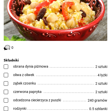
0
Składniki
obrana dynia piżmowa
2 sztuki
oliwa z oliwek
4 łyżki
ząbek czosnku
2 sztuki
czerwona papryka
2 sztuki
odcedzona ciecierzyca z puszki
240 gramów
rodzynki
0.5 szklanki