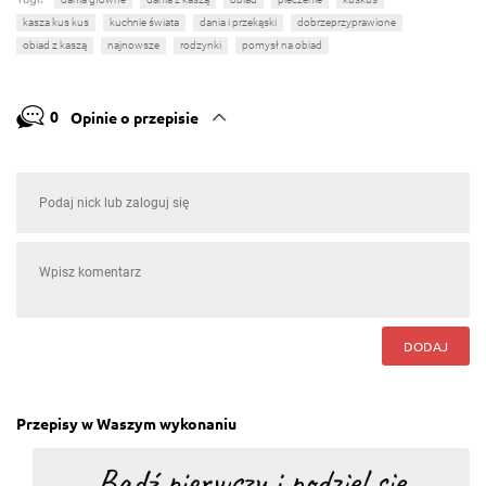
kasza kus kus
kuchnie świata
dania i przekąski
dobrzeprzyprawione
obiad z kaszą
najnowsze
rodzynki
pomysł na obiad
0
Opinie o przepisie
DODAJ
Przepisy w Waszym wykonaniu