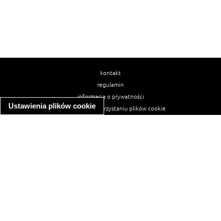
kontakt
regulamin
informacja o prywatności
Ustawienia plików cookie
informacja o wykorzystaniu plików cookie
ułatwienia dostępu
Najpopularniejsze przepisy
spaghetti bolognese
makaron z kurczakiem w sosie śmietanowym
kanapka z indykiem
ratatouille
lahmacun