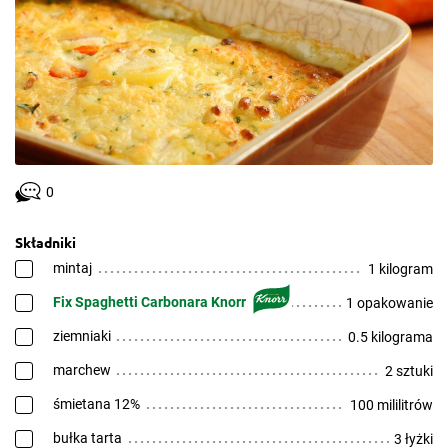
0
Składniki
mintaj
1 kilogram
Fix Spaghetti Carbonara Knorr
1 opakowanie
ziemniaki
0.5 kilograma
marchew
2 sztuki
śmietana 12%
100 mililitrów
bułka tarta
3 łyżki