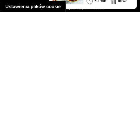
informacja o prywatności
60 min.
łatwe
Ustawienia plików cookie
informacja o wykorzystaniu plików cookie
ułatwienia dostępu
Najpopularniejsze przepisy
spaghetti bolognese
makaron z kurczakiem w sosie śmietanowym
kanapka z indykiem
ratatouille
lahmacun
mac and cheese
zupa minestrone
cannelloni ze szpinakiem i ricottą
spaghetti przepisy
makaron z kurczakiem
tagliatelle z kurczakiem
hot dog