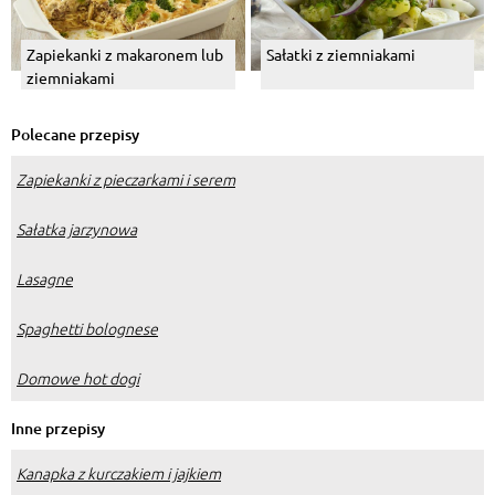
Zapiekanki z makaronem lub
Sałatki z ziemniakami
ziemniakami
Polecane przepisy
Zapiekanki z pieczarkami i serem
Sałatka jarzynowa
Lasagne
Spaghetti bolognese
Domowe hot dogi
Inne przepisy
Kanapka z kurczakiem i jajkiem