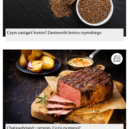
Czym zastąpić kumin? Zamienniki kminu rzymskiego
Chateaubriand – przepis. Co to za mięso?