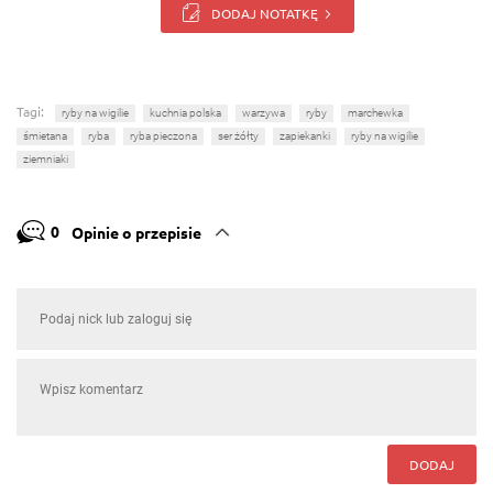
DODAJ NOTATKĘ
Tagi:
ryby na wigilie
kuchnia polska
warzywa
ryby
marchewka
śmietana
ryba
ryba pieczona
ser żółty
zapiekanki
ryby na wigilie
ziemniaki
0
Opinie o przepisie
DODAJ