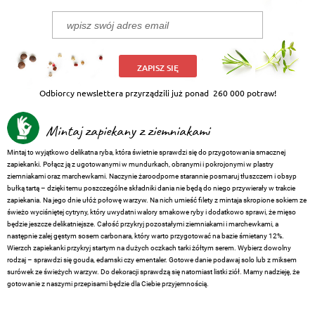
ZAPISZ SIĘ
Odbiorcy newslettera przyrządzili już ponad
260 000 potraw!
Mintaj zapiekany z ziemniakami
Mintaj to wyjątkowo delikatna ryba, która świetnie sprawdzi się do przygotowania smacznej
zapiekanki. Połącz ją z ugotowanymi w mundurkach, obranymi i pokrojonymi w plastry
ziemniakami oraz marchewkami. Naczynie żaroodporne starannie posmaruj tłuszczem i obsyp
bułką tartą – dzięki temu poszczególne składniki dania nie będą do niego przywierały w trakcie
zapiekania. Na jego dnie ułóż połowę warzyw. Na nich umieść filety z mintaja skropione sokiem ze
świeżo wyciśniętej cytryny, który uwydatni walory smakowe ryby i dodatkowo sprawi, że mięso
będzie jeszcze delikatniejsze. Całość przykryj pozostałymi ziemniakami i marchewkami, a
następnie zalej gęstym sosem carbonara, który warto przygotować na bazie śmietany 12%.
Wierzch zapiekanki przykryj startym na dużych oczkach tarki żółtym serem. Wybierz dowolny
rodzaj – sprawdzi się gouda, edamski czy ementaler. Gotowe danie podawaj solo lub z miksem
surówek ze świeżych warzyw. Do dekoracji sprawdzą się natomiast listki ziół. Mamy nadzieję, że
gotowanie z naszymi przepisami będzie dla Ciebie przyjemnością.