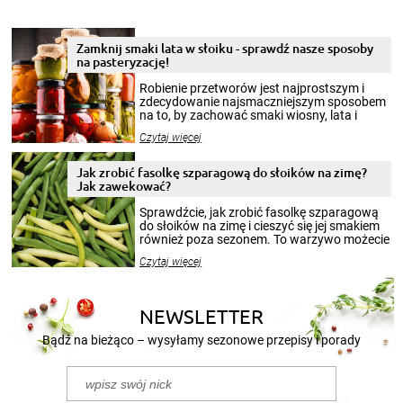
Zamknij smaki lata w słoiku - sprawdź nasze sposoby
na pasteryzację!
Robienie przetworów jest najprostszym i
zdecydowanie najsmaczniejszym sposobem
na to, by zachować smaki wiosny, lata i
jesieni na dłużej. Można robić setki zdjęć
Czytaj więcej
krajobrazów, by cieszyć nimi oko w sezonie
zimowym, ale to smaczny posiłek pozwoli w
pełni poczuć atmosferę cieplejszych
Jak zrobić fasolkę szparagową do słoików na zimę?
miesięcy. Przygotowanie słoików ze
Jak zawekować?
smakowitą zawartością musi obejmować
patenty, które pozwolą zachować świeżość
Sprawdźcie, jak zrobić fasolkę szparagową
przetworów.
do słoików na zimę i cieszyć się jej smakiem
również poza sezonem. To warzywo możecie
wekować na wiele sposobów. Wykorzystajcie
Czytaj więcej
nasze propozycje!
NEWSLETTER
Bądź na bieżąco – wysyłamy sezonowe przepisy i porady