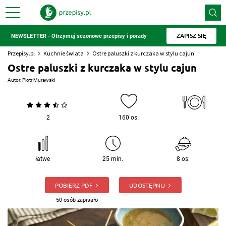
ZAPISZ SIĘ
NEWSLETTER - Otrzymuj sezonowe przepisy i porady
Przepisy.pl
Kuchnie świata
Ostre paluszki z kurczaka w stylu cajun
Ostre paluszki z kurczaka w stylu cajun
Autor:
Piotr Murawski
2
160 os.
łatwe
25 min.
8 os.
POBIERZ PDF
UDOSTĘPNIJ
50 osób zapisało