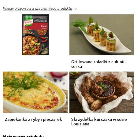
Więcej przepisów z użyciem tego produktu
Grillowane roladki z cukinii i
serka
Zapiekanka z ryby i pieczarek
Skrzydełka kurczaka w sosie
Louisiana
Najnowsze artykuły