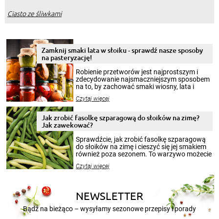
Ciasto ze śliwkami
Zamknij smaki lata w słoiku - sprawdź nasze sposoby
na pasteryzację!
Robienie przetworów jest najprostszym i
zdecydowanie najsmaczniejszym sposobem
na to, by zachować smaki wiosny, lata i
jesieni na dłużej. Można robić setki zdjęć
Czytaj więcej
krajobrazów, by cieszyć nimi oko w sezonie
zimowym, ale to smaczny posiłek pozwoli w
pełni poczuć atmosferę cieplejszych
Jak zrobić fasolkę szparagową do słoików na zimę?
miesięcy. Przygotowanie słoików ze
Jak zawekować?
smakowitą zawartością musi obejmować
patenty, które pozwolą zachować świeżość
Sprawdźcie, jak zrobić fasolkę szparagową
przetworów.
do słoików na zimę i cieszyć się jej smakiem
również poza sezonem. To warzywo możecie
wekować na wiele sposobów. Wykorzystajcie
Czytaj więcej
nasze propozycje!
NEWSLETTER
Bądź na bieżąco – wysyłamy sezonowe przepisy i porady