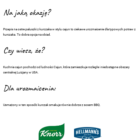
Na jaką okazję?
Przepis na ostre paluszki z kurczaka w stylu cajun to ciekawe urozmaicenie dla typowych potraw z
kurczaka. To dobra opcja na obiad.
Czy wiesz, że?
Kuchnia cajun pochodzi od ludności Cajun, która zamieszkuje rozległe i niedostępne obszary
centralnej Luizjany w USA.
Dla urozmaicenia:
Usmażony w ten sposób kurczak smakuje równie dobrze z sosem BBQ.