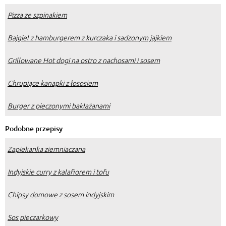
Pizza ze szpinakiem
Bajgiel z hamburgerem z kurczaka i sadzonym jajkiem
Grillowane Hot dogi na ostro z nachosami i sosem
Chrupiące kanapki z łososiem
Burger z pieczonymi bakłażanami
Podobne przepisy
Zapiekanka ziemniaczana
Indyjskie curry z kalafiorem i tofu
Chipsy domowe z sosem indyjskim
Sos pieczarkowy