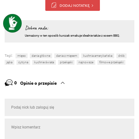
DODAJ NOTATKĘ
Dobra rada:
Usmażony w ten sposób kurczak smakuje idealnie także z sosem BBQ.
Tagi:
mięso
dania główne
dania z mięsem
kuchnia amerykańska
drób
jajka
cytryna
kuchnie świata
przekąski
najnowsze
filmowe przekąski
0
Opinie o przepisie