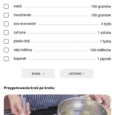
miód
100 gramów
musztarda
100 gramów
sos worcester
3 łyżki
cytryna
1 sztuka
płatki chili
1 łyżka
olej roślinny
100 mililitrów
koperek
1 pęczek
EMAIL
LISTONIC
Przygotowanie krok po kroku