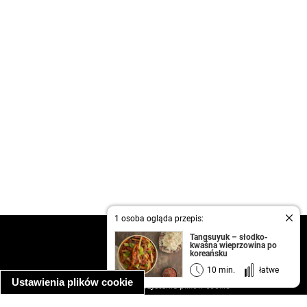
1 osoba ogląda przepis:
kontakt
Tangsuyuk – słodko-
kwaśna wieprzowina po
regulamin
koreańsku
informacja o prywatności
10 min.
łatwe
Ustawienia plików cookie
informacja o wykorzystaniu plików cookie
ułatwienia dostępu