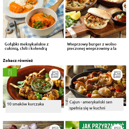
Gołąbki meksykańskie z
Wieprzowy burger z wolno
cukinią, chili i kolendrą
pieczonej wieprzowiny a la
gyros
Zobacz również
Cajun - amerykański sen
10 smaków kurczaka
spełnia się w kuchni