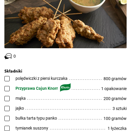
0
Składniki
polędwiczki z piersi kurczaka
800 gramów
Przyprawa Cajun Knorr
1 opakowanie
mąka
200 gramów
jajko
3 sztuki
bułka tarta typu panko
100 gramów
tymianek suszony
1 łyżeczka