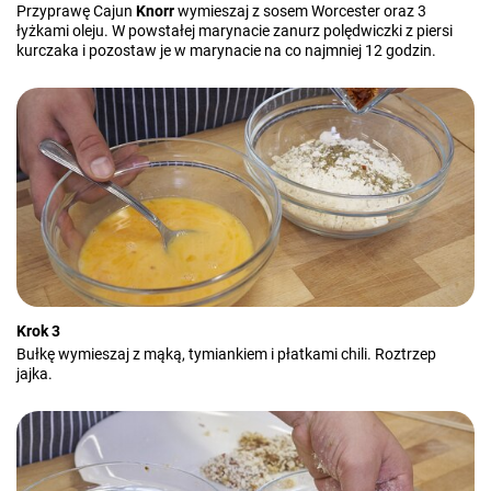
Przyprawę Cajun
Knorr
wymieszaj z sosem Worcester oraz 3
łyżkami oleju. W powstałej marynacie zanurz polędwiczki z piersi
kurczaka i pozostaw je w marynacie na co najmniej 12 godzin.
Krok 3
Bułkę wymieszaj z mąką, tymiankiem i płatkami chili. Roztrzep
jajka.