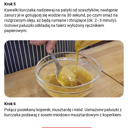
Krok 5
Kawałki kurczaka nadziewaj na patyki od szaszłyków, następnie
zanurz je w gotującej się wodzie na 30 sekund, po czym smaż na
rozgrzanym oleju, aż będą rumiane i chrupiące (ok. 2–3 minuty).
Gotowe paluszki odkładaj na talerz wyłożony ręcznikiem
papierowym.
Krok 6
Połącz posiekany koperek, musztardę i miód. Usmażone paluszki z
kurczaka podawaj z sosem miodowo-musztardowym z koperkiem.