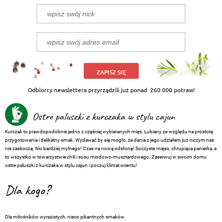
ZAPISZ SIĘ
Odbiorcy newslettera przyrządzili już ponad
260 000 potraw!
Ostre paluszki z kurczaka w stylu cajun
Kurczak to prawdopodobnie jedno z częściej wybieranych mięs. Lubiany ze względu na prostotę
przygotowania i delikatny smak. Wydawać by się mogło, że dania z jego udziałem już niczym nas
nie zaskoczą. Nic bardziej mylnego! Czas na nową odsłonę! Soczyste mięso, chrupiąca panierka, a
to wszystko w towarzystwie chili i sosu miodowo-musztardowego. Zaserwuj w swoim domu
ostre paluszki z kurczaka w stylu cajun i poczuj klimat orientu!
Dla kogo?
Dla miłośników wyrazistych, nieco pikantnych smaków.