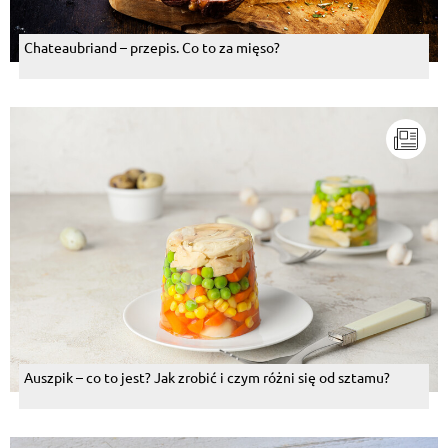
Chateaubriand – przepis. Co to za mięso?
Auszpik – co to jest? Jak zrobić i czym różni się od sztamu?