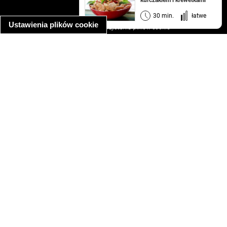
kurczakiem i krewetkami
regulamin
informacja o prywatności
30 min.
łatwe
Ustawienia plików cookie
informacja o wykorzystaniu plików cookie
ułatwienia dostępu
Najpopularniejsze przepisy
spaghetti bolognese
makaron z kurczakiem w sosie śmietanowym
kanapka z indykiem
ratatouille
lahmacun
mac and cheese
zupa minestrone
cannelloni ze szpinakiem i ricottą
spaghetti przepisy
makaron z kurczakiem
tagliatelle z kurczakiem