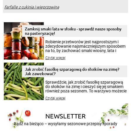
Farfalle z cukinia i wieprzowiną
Zamknij smaki lata w słoiku - sprawdź nasze sposoby
na pasteryzację!
Robienie przetworów jest najprostszym i
zdecydowanie najsmaczniejszym sposobem
na to, by zachować smaki wiosny, lata i
jesieni na dłużej. Można robić setki zdjęć
Czytaj więcej
krajobrazów, by cieszyć nimi oko w sezonie
zimowym, ale to smaczny posiłek pozwoli w
pełni poczuć atmosferę cieplejszych
Jak zrobić fasolkę szparagową do słoików na zimę?
miesięcy. Przygotowanie słoików ze
Jak zawekować?
smakowitą zawartością musi obejmować
patenty, które pozwolą zachować świeżość
Sprawdźcie, jak zrobić fasolkę szparagową
przetworów.
do słoików na zimę i cieszyć się jej smakiem
również poza sezonem. To warzywo możecie
wekować na wiele sposobów. Wykorzystajcie
Czytaj więcej
nasze propozycje!
NEWSLETTER
Bądź na bieżąco – wysyłamy sezonowe przepisy i porady