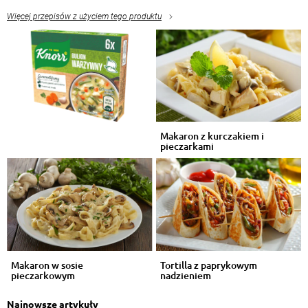
Więcej przepisów z użyciem tego produktu
Makaron z kurczakiem i
pieczarkami
Makaron w sosie
Tortilla z paprykowym
pieczarkowym
nadzieniem
Najnowsze artykuły