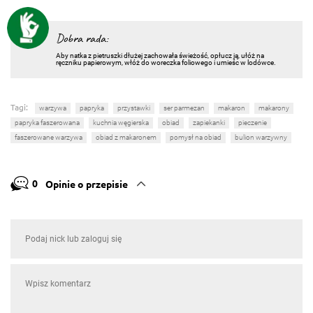
Dobra rada:
Aby natka z pietruszki dłużej zachowała świeżość, opłucz ją, ułóż na
ręczniku papierowym, włóż do woreczka foliowego i umieśc w lodówce.
Tagi:
warzywa
papryka
przystawki
ser parmezan
makaron
makarony
papryka faszerowana
kuchnia węgierska
obiad
zapiekanki
pieczenie
faszerowane warzywa
obiad z makaronem
pomysł na obiad
bulion warzywny
0
Opinie o przepisie