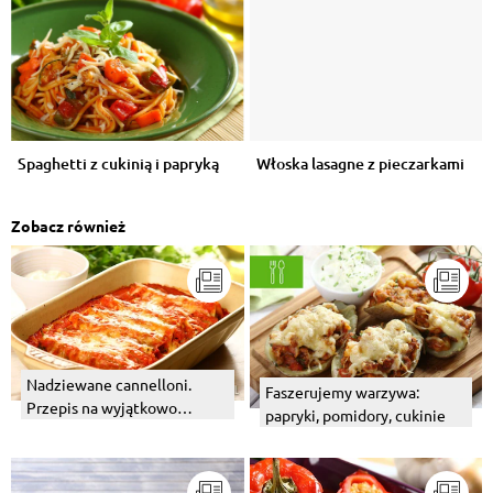
Spaghetti z cukinią i papryką
Włoska lasagne z pieczarkami
Zobacz również
Nadziewane cannelloni.
Faszerujemy warzywa:
Przepis na wyjątkowo
papryki, pomidory, cukinie
kremowy sos beszamelowy.