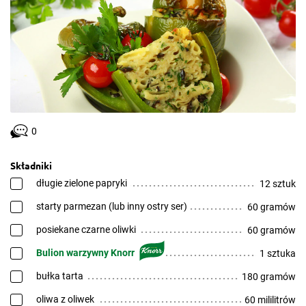
0
Składniki
długie zielone papryki
12 sztuk
starty parmezan (lub inny ostry ser)
60 gramów
posiekane czarne oliwki
60 gramów
Bulion warzywny Knorr
1 sztuka
bułka tarta
180 gramów
oliwa z oliwek
60 mililitrów