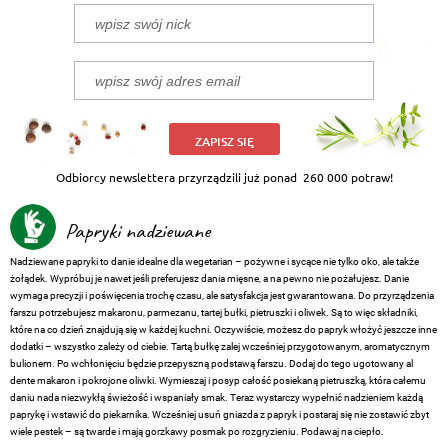
ZAPISZ SIĘ
Odbiorcy newslettera przyrządzili już ponad
260 000 potraw!
Papryki nadziewane
Nadziewane papryki to danie idealne dla wegetarian – pożywne i sycące nie tylko oko, ale także
żołądek. Wypróbuj je nawet jeśli preferujesz dania mięsne, a na pewno nie pożałujesz. Danie
wymaga precyzji i poświęcenia trochę czasu, ale satysfakcja jest gwarantowana. Do przyrządzenia
farszu potrzebujesz makaronu, parmezanu, tartej bułki, pietruszki i oliwek. Są to więc składniki,
które na co dzień znajdują się w każdej kuchni. Oczywiście, możesz do papryk włożyć jeszcze inne
dodatki – wszystko zależy od ciebie. Tartą bułkę zalej wcześniej przygotowanym, aromatycznym
bulionem. Po wchłonięciu będzie przepyszną podstawą farszu. Dodaj do tego ugotowany al
dente makaron i pokrojone oliwki. Wymieszaj i posyp całość posiekaną pietruszką, która całemu
daniu nada niezwykłą świeżość i wspaniały smak. Teraz wystarczy wypełnić nadzieniem każdą
paprykę i wstawić do piekarnika. Wcześniej usuń gniazda z papryk i postaraj się nie zostawić zbyt
wiele pestek – są twarde i mają gorzkawy posmak po rozgryzieniu. Podawaj na ciepło.