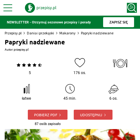
ZAPISZ SIĘ
NEWSLETTER - Otrzymuj sezonowe przepisy i porady
Przepisy.pl
Dania i przekąski
Makarony
Papryki nadziewane
Papryki nadziewane
Autor:
przepisy.pl
5
176 os.
łatwe
45 min.
6 os.
POBIERZ PDF
UDOSTĘPNIJ
87 osób zapisało