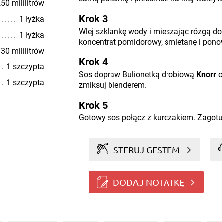
50 mililitrów
Krok 3
1 łyżka
Wlej szklankę wody i mieszając rózgą d
1 łyżka
koncentrat pomidorowy, śmietanę i pono
30 mililitrów
Krok 4
1 szczypta
Sos dopraw Bulionetką drobiową
Knorr
o
1 szczypta
zmiksuj blenderem.
Krok 5
Gotowy sos połącz z kurczakiem. Zagotu
STERUJ GESTEM
DODAJ NOTATKĘ