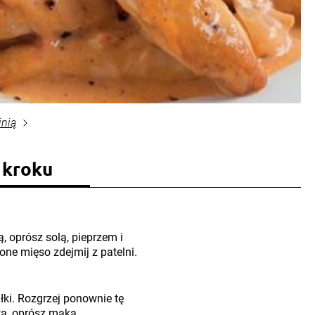
inią
 kroku
ą, oprósz solą, pieprzem i
ne mięso zdejmij z patelni.
łki. Rozgrzej ponownie tę
wa, oprósz mąką.