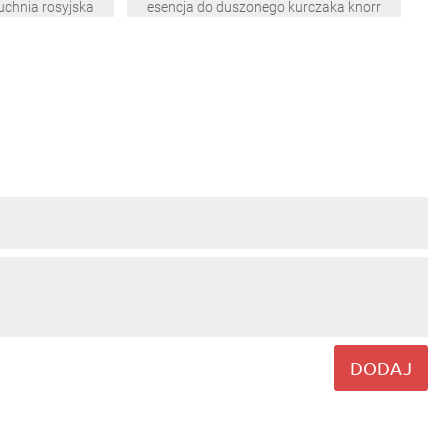
uchnia rosyjska
esencja do duszonego kurczaka knorr
DODAJ