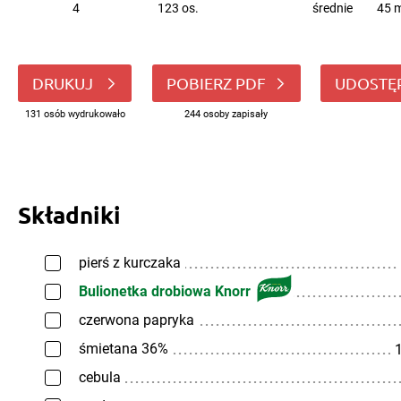
4
123 os.
średnie
45 m
DRUKUJ
POBIERZ PDF
UDOSTĘ
131 osób wydrukowało
244 osoby zapisały
Składniki
pierś z kurczaka
Bulionetka drobiowa Knorr
czerwona papryka
śmietana 36%
1
cebula