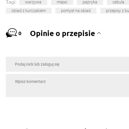
Tagi:
warzywa
mięso
papryka
cebula
obiad z kurczakiem
pomysł na obiad
przepisy z b
Opinie o przepisie
0