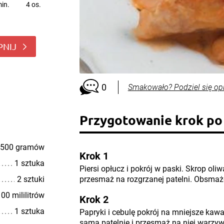
in.
4 os.
PNIJ
0
Smakowało? Podziel się op
Przygotowanie krok po
500 gramów
Krok 1
1 sztuka
Piersi opłucz i pokrój w paski. Skrop oliw
2 sztuki
przesmaż na rozgrzanej patelni. Obsmażo
00 mililitrów
Krok 2
1 sztuka
Papryki i cebulę pokrój na mniejsze kawa
samą patelnię i przesmaż na niej warzy