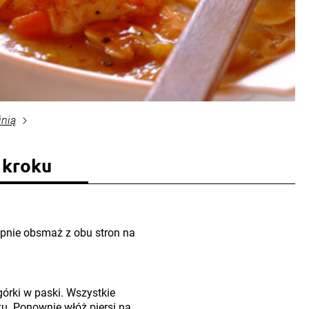
inią
 kroku
tępnie obsmaż z obu stron na
górki w paski. Wszystkie
ku. Ponownie włóż piersi na