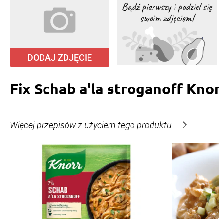
DODAJ ZDJĘCIE
Fix Schab a'la stroganoff Kno
Więcej przepisów z użyciem tego produktu