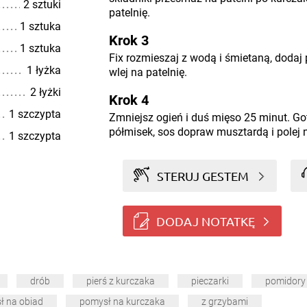
2 sztuki
patelnię.
1 sztuka
Krok 3
1 sztuka
Fix rozmieszaj z wodą i śmietaną, dodaj
1 łyżka
wlej na patelnię.
2 łyżki
Krok 4
1 szczypta
Zmniejsz ogień i duś mięso 25 minut. G
półmisek, sos dopraw musztardą i polej n
1 szczypta
STERUJ GESTEM
DODAJ NOTATKĘ
drób
pierś z kurczaka
pieczarki
pomidory
ł na obiad
pomysł na kurczaka
z grzybami