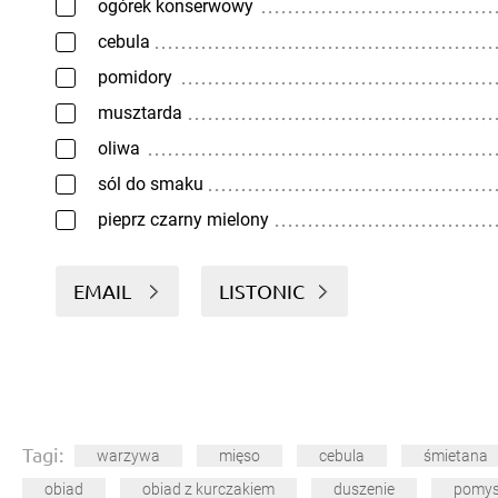
ogórek konserwowy
cebula
pomidory
musztarda
oliwa
sól do smaku
pieprz czarny mielony
EMAIL
LISTONIC
Tagi:
warzywa
mięso
cebula
śmietana
obiad
obiad z kurczakiem
duszenie
pomys