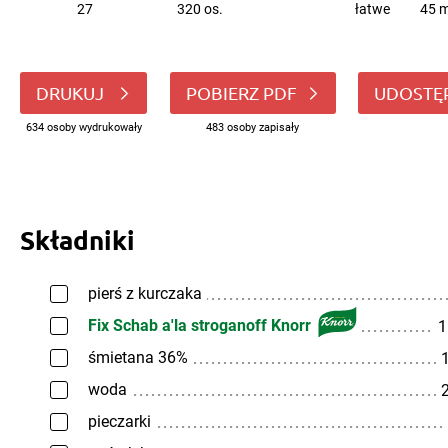
27
320 os.
łatwe
45 m
DRUKUJ
POBIERZ PDF
UDOSTĘ
634 osoby wydrukowały
483 osoby zapisały
Składniki
pierś z kurczaka
Fix Schab a'la stroganoff Knorr
1
śmietana 36%
1
woda
2
pieczarki