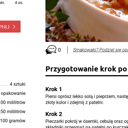
in.
4 os.
PNIJ
0
Smakowało? Podziel się op
Przygotowanie krok po
4 sztuki
Krok 1
 opakowanie
Piersi oprósz lekko solą i pieprzem, nas
00 mililitrów
złoty kolor i zdejmij z patelni.
50 mililitrów
Krok 2
100 gramów
Pieczarki pokrój w ósemki, cebulę oraz o
składniki przesmaż na patelni po kurcza