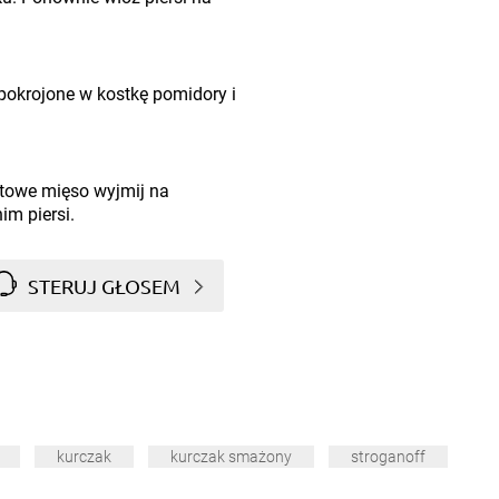
 pokrojone w kostkę pomidory i
otowe mięso wyjmij na
im piersi.
STERUJ GŁOSEM
kurczak
kurczak smażony
stroganoff