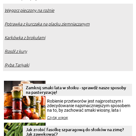
Węgorz pieczony na rożnie
Potrawka z kurczaka na placku ziemniaczanym
Karkówka z brokułami
Rosół z kury
Ryba Tariyaki
Zamknij smaki lata w słoiku - sprawdź nasze sposoby
na pasteryzację!
Robienie przetworów jest najprostszym i
zdecydowanie najsmaczniejszym sposobem
na to, by zachować smaki wiosny, lata i
jesieni na dłużej. Można robić setki zdjęć
Czytaj więcej
krajobrazów, by cieszyć nimi oko w sezonie
zimowym, ale to smaczny posiłek pozwoli w
pełni poczuć atmosferę cieplejszych
Jak zrobić fasolkę szparagową do słoików na zimę?
miesięcy. Przygotowanie słoików ze
Jak zawekować?