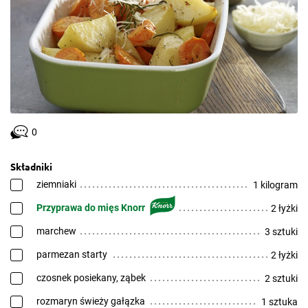
0
Składniki
ziemniaki
1 kilogram
Przyprawa do mięs Knorr
2 łyżki
marchew
3 sztuki
parmezan starty
2 łyżki
czosnek posiekany, ząbek
2 sztuki
rozmaryn świeży gałązka
1 sztuka