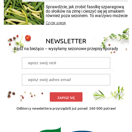
smakowitą zawartością musi obejmować
patenty, które pozwolą zachować świeżość
Sprawdźcie, jak zrobić fasolkę szparagową
przetworów.
do słoików na zimę i cieszyć się jej smakiem
również poza sezonem. To warzywo możecie
wekować na wiele sposobów. Wykorzystajcie
Czytaj więcej
nasze propozycje!
NEWSLETTER
Bądź na bieżąco – wysyłamy sezonowe przepisy i porady
ZAPISZ SIĘ
Odbiorcy newslettera przyrządzili już ponad
260 000 potraw!