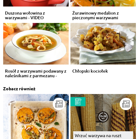
Duszona wołowina z
Żurawinowy medalion z
warzywami - VIDEO
pieczonymi warzywami
Rosół z warzywami podawany z
Chłopski kociołek
naleśnikami z parmezanu -
VIDEO
Zobacz również
Wrzuć warzywa na ruszt