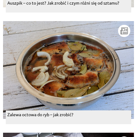
Auszpik – co to jest? Jak zrobić i czym różni się od sztamu?
Zalewa octowa do ryb – jak zrobić?