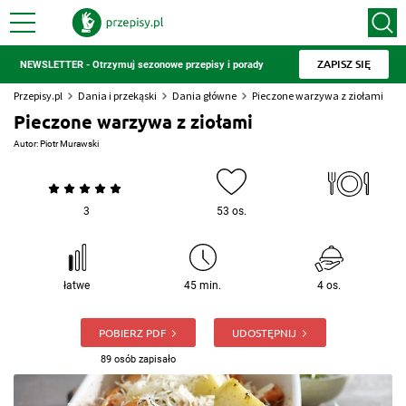
ZAPISZ SIĘ
NEWSLETTER - Otrzymuj sezonowe przepisy i porady
Przepisy.pl
Dania i przekąski
Dania główne
Pieczone warzywa z ziołami
Pieczone warzywa z ziołami
Autor:
Piotr Murawski
3
53 os.
łatwe
45 min.
4 os.
POBIERZ PDF
UDOSTĘPNIJ
89 osób zapisało