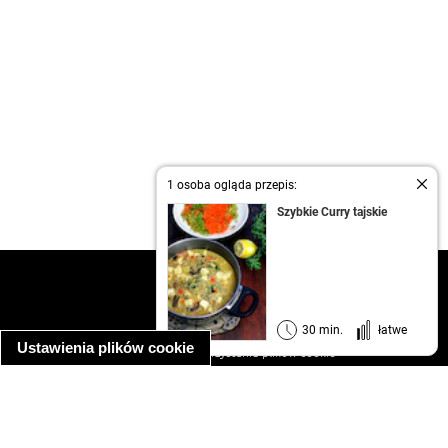
1 osoba ogląda przepis:
Szybkie Curry tajskie
kontakt
regulamin
informacja o prywatności
30 min.
łatwe
Ustawienia plików cookie
informacja o wykorzystaniu plików cookie
ułatwienia dostępu
Najpopularniejsze przepisy