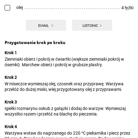
olej
4 łyżki
EMAIL
LISTONIC
Przygotowanie krok po kroku
Krok 1
Ziemniaki obierz i pokrój w ćwiartki (większe ziemniaki pokrój w
ósemki). Marchew obierz i pokrój w grubsze plastry.
Krok 2
W miseczce wymieszaj olej, czosnek oraz przyprawę. Warzywa
przełóż do dużej miski, wlej przygotowany olej z przyprawami.
Krok 3
Igiełki rozmarynu oskub z gałązki i dodaj do warzyw. Wymieszaj
wszystko razem i przełóż na blachę do pieczenia.
Krok 4
Warzywa wstaw do nagrzanego do 220 °C piekarnika i piecz przez