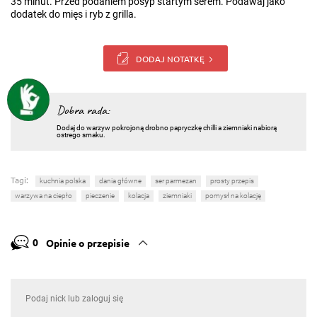
35 minut. Przed podaniem posyp startym serem. Podawaj jako
dodatek do mięs i ryb z grilla.
DODAJ NOTATKĘ
Dobra rada:
Dodaj do warzyw pokrojoną drobno papryczkę chilli a ziemniaki nabiorą
ostrego smaku.
Tagi:
kuchnia polska
dania główne
ser parmezan
prosty przepis
warzywa na ciepło
pieczenie
kolacja
ziemniaki
pomysł na kolację
0
Opinie o przepisie