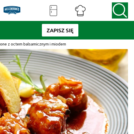
ZAPISZ SIĘ
zone z octem balsamicznym i miodem