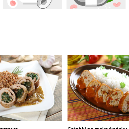
eprzowe
Gołąbki po meksykańsku