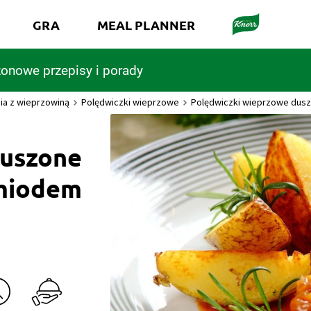
GRA
MEAL PLANNER
onowe przepisy i porady
ia z wieprzowiną
Polędwiczki wieprzowe
Polędwiczki wieprzowe dus
duszone
 miodem