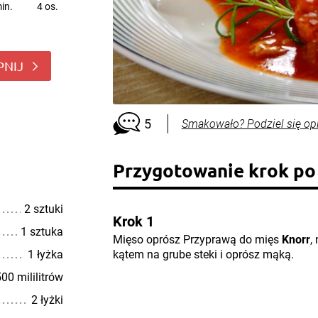
in.
4 os.
PNIJ
5
Smakowało? Podziel się op
Przygotowanie krok po
2 sztuki
Krok 1
1 sztuka
Mięso oprósz Przyprawą do mięs
Knorr
,
1 łyżka
kątem na grube steki i oprósz mąką.
00 mililitrów
2 łyżki