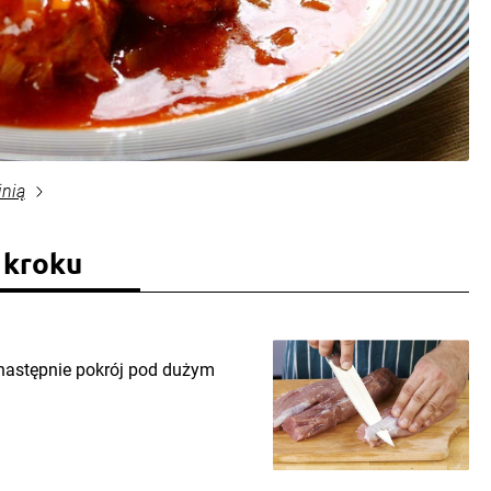
inią
 kroku
 następnie pokrój pod dużym