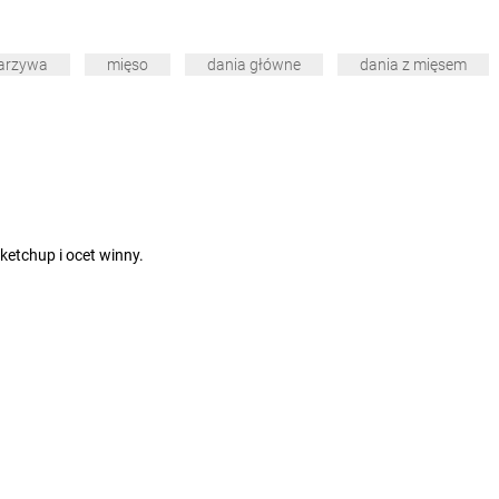
arzywa
mięso
dania główne
dania z mięsem
ketchup i ocet winny.