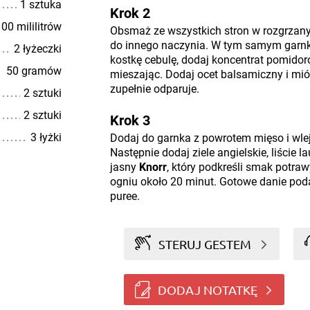
1 sztuka
Krok 2
00 mililitrów
Obsmaż ze wszystkich stron w rozgrzany
do innego naczynia. W tym samym garn
2 łyżeczki
kostkę cebulę, dodaj koncentrat pomidor
50 gramów
mieszając. Dodaj ocet balsamiczny i miód
zupełnie odparuje.
2 sztuki
2 sztuki
Krok 3
3 łyżki
Dodaj do garnka z powrotem mięso i wle
Następnie dodaj ziele angielskie, liście 
jasny
Knorr
, który podkreśli smak potra
ogniu około 20 minut. Gotowe danie po
puree.
STERUJ GESTEM
DODAJ NOTATKĘ