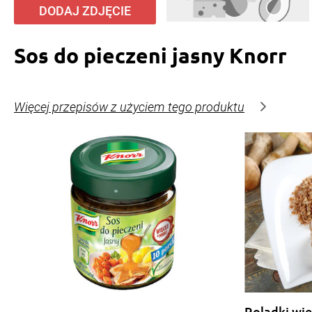
DODAJ ZDJĘCIE
Sos do pieczeni jasny Knorr
Więcej przepisów z użyciem tego produktu
Roladki wi