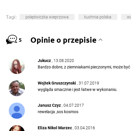
Tagi:
polędwiczka wieprzowa
kuchnia polska
w
Opinie o przepisie
5
Jukucz
, 13.08.2020
Bardzo dobre, z ziemniakami pieczonymi, może być 
Wojtek Gruszczynski
, 31.07.2019
wygląda smacznie i jest łatwe w wykonaniu.
Janusz Czyz
, 04.07.2017
rewelacja ,sos kosmos
Eliza Nikol Marzec
, 03.04.2016