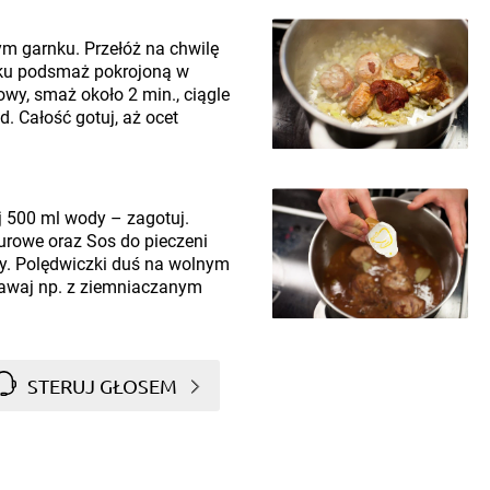
m garnku. Przełóż na chwilę
ku podsmaż pokrojoną w
owy, smaż około 2 min., ciągle
. Całość gotuj, aż ocet
j 500 ml wody – zagotuj.
laurowe oraz Sos do pieczeni
wy. Polędwiczki duś na wolnym
dawaj np. z ziemniaczanym
STERUJ GŁOSEM