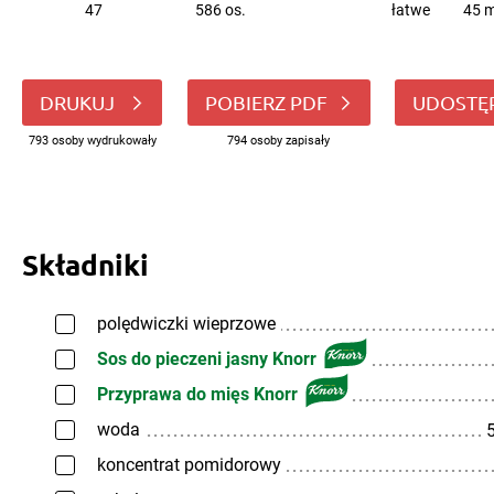
47
586 os.
łatwe
45 m
DRUKUJ
POBIERZ PDF
UDOSTĘ
793 osoby wydrukowały
794 osoby zapisały
Składniki
polędwiczki wieprzowe
Sos do pieczeni jasny Knorr
Przyprawa do mięs Knorr
woda
5
koncentrat pomidorowy