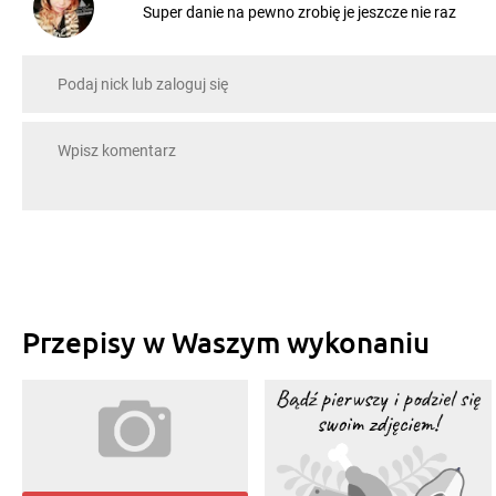
Super danie na pewno zrobię je jeszcze nie raz
Lena Polok
, 19.06.2015
Wyśmienite danie. Dużo pysznego sosu a przepis j
Przepisy w Waszym wykonaniu