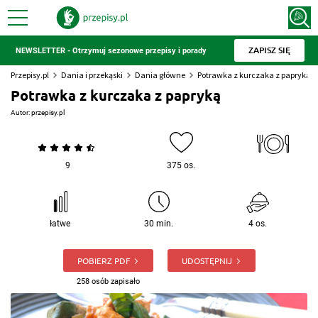
ZAPISZ SIĘ
NEWSLETTER - Otrzymuj sezonowe przepisy i porady
Przepisy.pl
Dania i przekąski
Dania główne
Potrawka z kurczaka z papryką
Potrawka z kurczaka z papryką
Autor:
przepisy.pl
9
375 os.
łatwe
30 min.
4 os.
POBIERZ PDF
UDOSTĘPNIJ
258 osób zapisało