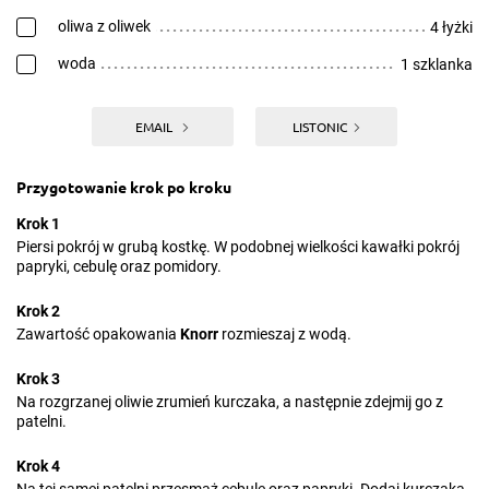
oliwa z oliwek
4 łyżki
woda
1 szklanka
EMAIL
LISTONIC
Przygotowanie krok po kroku
Krok 1
Piersi pokrój w grubą kostkę. W podobnej wielkości kawałki pokrój
papryki, cebulę oraz pomidory.
Krok 2
Zawartość opakowania
Knorr
rozmieszaj z wodą.
Krok 3
Na rozgrzanej oliwie zrumień kurczaka, a następnie zdejmij go z
patelni.
Krok 4