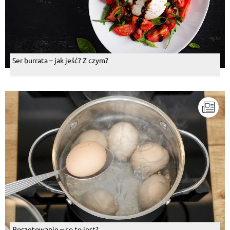
Ser burrata – jak jeść? Z czym?
Poszetowanie – co to jest?