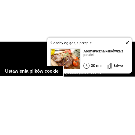
2 osoby oglądają przepis:
kontakt
Aromatyczna karkówka z
patelni
regulamin
informacja o prywatności
30 min.
łatwe
Ustawienia plików cookie
informacja o wykorzystaniu plików cookie
ułatwienia dostępu
Najpopularniejsze przepisy
spaghetti bolognese
makaron z kurczakiem w sosie śmietanowym
kanapka z indykiem
ratatouille