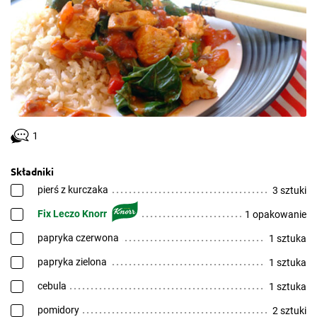
1
Składniki
pierś z kurczaka
3 sztuki
Fix Leczo Knorr
1 opakowanie
papryka czerwona
1 sztuka
papryka zielona
1 sztuka
cebula
1 sztuka
pomidory
2 sztuki