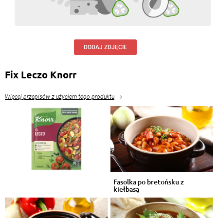
DODAJ ZDJĘCIE
Fix Leczo Knorr
Więcej przepisów z użyciem tego produktu
Fasolka po bretońsku z
kiełbasą