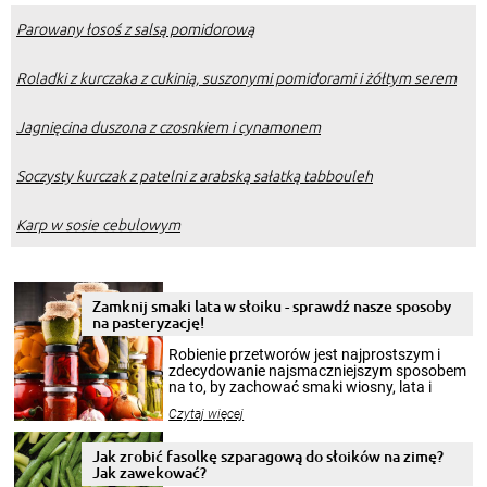
Parowany łosoś z salsą pomidorową
Roladki z kurczaka z cukinią, suszonymi pomidorami i żółtym serem
Jagnięcina duszona z czosnkiem i cynamonem
Soczysty kurczak z patelni z arabską sałatką tabbouleh
Karp w sosie cebulowym
Zamknij smaki lata w słoiku - sprawdź nasze sposoby
na pasteryzację!
Robienie przetworów jest najprostszym i
zdecydowanie najsmaczniejszym sposobem
na to, by zachować smaki wiosny, lata i
jesieni na dłużej. Można robić setki zdjęć
Czytaj więcej
krajobrazów, by cieszyć nimi oko w sezonie
zimowym, ale to smaczny posiłek pozwoli w
pełni poczuć atmosferę cieplejszych
Jak zrobić fasolkę szparagową do słoików na zimę?
miesięcy. Przygotowanie słoików ze
Jak zawekować?
smakowitą zawartością musi obejmować