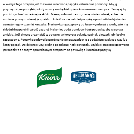
w wersji z tego przepisu jest to zielona i czerwona papryka, cebula oraz pomidory. Aby ją
przyrządzić, na początek pokrój w dużą kostkę filet z piersi kurczaka oraz warzywa. Pamiętaj, by
pomidory obrać wcześniej ze skórki. Mięso podsmaż na rozgrzanej oliwie z oliwek, aż będzie
rumiane, po czym zdejmij je z patelni. Umieść na niej cebulę i paprykę, a po chwili dodaj również
usmażonego wcześniej kurczaka. Błyskawiczną przyprawę do leczo wymieszaj z wodą, zalej nią
składniki na patelni i całość zagotuj. Na koniec dodaj pomidory i duś potrawkę, aby warzywa
zmiękły. Jeśli chcesz urozmaicić tę potrawę, wykorzystaj cukinię, szpinak, pieczarki lub fasolkę
szparagową. Potrawkę podawaj bezpośrednio po przyrządzeniu z dodatkiem sypkiego ryżu lub
kaszy pęczak. Do dekoracji użyj drobno posiekanej natki pietruszki. Szybkie i smaczne gotowanie
jest możliwe z naszym sprawdzonym przepisem na potrawkę z kurczaka z papryką.