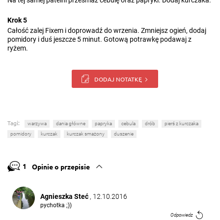
Na tej samej patelni przesmaż cebulę oraz papryki. Dodaj kurczaka.
Krok 5
Całość zalej Fixem i doprowadź do wrzenia. Zmniejsz ogień, dodaj
pomidory i duś jeszcze 5 minut. Gotową potrawkę podawaj z
ryżem.
DODAJ NOTATKĘ
Tagi:
warzywa
dania główne
papryka
cebula
drób
pierś z kurczaka
pomidory
kurczak
kurczak smażony
duszenie
1
Opinie o przepisie
Agnieszka Steć
, 12.10.2016
pychotka ;))
Odpowiedz