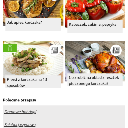
Jak upiec kurczaka?
Kabaczek, cukinia, papryka
Co zrobić na obiad z resztek
Piersi z kurczaka na 13
pieczonego kurczaka?
sposobów
Polecane przepisy
Domowe hot dogi
Sałatka jarzynowa