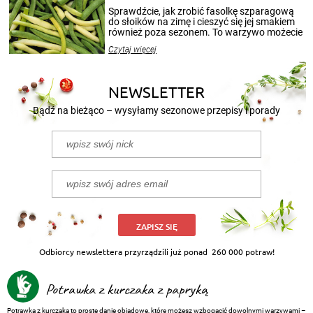
patenty, które pozwolą zachować świeżość
Sprawdźcie, jak zrobić fasolkę szparagową
przetworów.
do słoików na zimę i cieszyć się jej smakiem
również poza sezonem. To warzywo możecie
wekować na wiele sposobów. Wykorzystajcie
Czytaj więcej
nasze propozycje!
NEWSLETTER
Bądź na bieżąco – wysyłamy sezonowe przepisy i porady
ZAPISZ SIĘ
Odbiorcy newslettera przyrządzili już ponad
260 000 potraw!
Potrawka z kurczaka z papryką
Potrawka z kurczaka to proste danie obiadowe, które możesz wzbogacić dowolnymi warzywami –