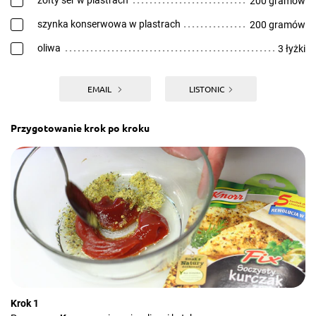
żółty ser w plastrach
200 gramów
szynka konserwowa w plastrach
200 gramów
oliwa
3 łyżki
EMAIL
LISTONIC
Przygotowanie krok po kroku
Krok 1