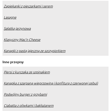
Zapiekanki z pieczarkami i serem
Lasagne
Sałatka jarzynowa
Klasyczny Mac’n Cheese
Kanapki z pastą jajeczną ze szczypiorkiem
Inne przepisy
Piersi z kurczaka ze szpinakiem
Kanapka z szarpaną wieprzowiną i konfiturą z czerwonej cebuli
Podwójny burger z grzybami
Ciabatta z oliwkami i bakłażanem