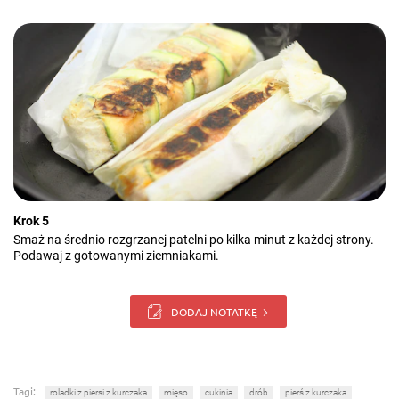
Krok 5
Smaż na średnio rozgrzanej patelni po kilka minut z każdej strony.
Podawaj z gotowanymi ziemniakami.
DODAJ NOTATKĘ
Tagi:
roladki z piersi z kurczaka
mięso
cukinia
drób
pierś z kurczaka