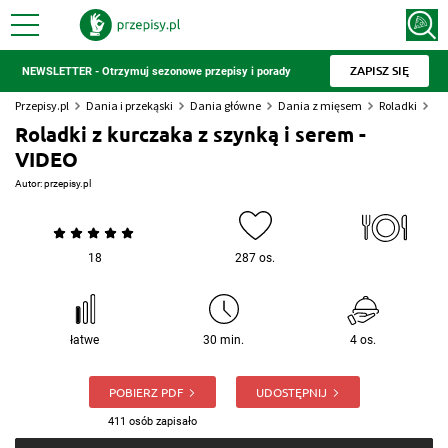
ZAPISZ SIĘ
NEWSLETTER - Otrzymuj sezonowe przepisy i porady
Przepisy.pl
Dania i przekąski
Dania główne
Dania z mięsem
Roladki
Ro
Roladki z kurczaka z szynką i serem -
VIDEO
Autor:
przepisy.pl
18
287 os.
łatwe
30 min.
4 os.
POBIERZ PDF
UDOSTĘPNIJ
411 osób zapisało