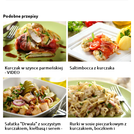
Podobne przepisy
Kurczak w szynce parmeńskiej
Saltimbocca z kurczaka
- VIDEO
Sałatka "Drwala" z soczystym
Rurki w sosie pieczarkowym z
kurczakiem, kiełbasą i serem -
kurczakiem, boczkiem i
...
wędzonym...