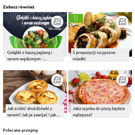
Zobacz również
Gołąbki z kaszą jaglaną i
5 propozycji na pyszne
serem wędzonym -
roladki
Infografika
Jak zrobić drożdżówki z
Jaka szynka do pizzy będzie
serem? Jak je zawijać i jak
najlepsza?
upiec?
Polecane przepisy