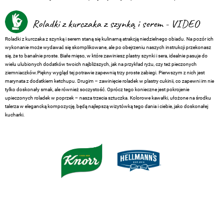
Roladki z kurczaka z szynką i serem - VIDEO
Roladki z kurczaka z szynką i serem staną się kulinarną atrakcją niedzielnego obiadu. Na pozór ich
wykonanie może wydawać się skomplikowane, ale po obejrzeniu naszych instrukcji przekonasz
się, że to banalnie proste. Białe mięso, w które zawiniesz plastry szynki i sera, idealnie pasuje do
wielu ulubionych dodatków twoich najbliższych, jak na przykład ryżu, czy też pieczonych
ziemniaczków.Piękny wygląd tej potrawie zapewnią trzy proste zabiegi. Pierwszym z nich jest
marynata z dodatkiem ketchupu. Drugim – zawinięcie roladek w plastry cukinii, co zapewni im nie
tylko doskonały smak, ale również soczystość. Oprócz tego konieczne jest pokrojenie
upieczonych roladek w poprzek – nasza trzecia sztuczka. Kolorowe kawałki, ułożone na środku
talerza w elegancką kompozycję, będą najlepszą wizytówką tego dania i ciebie, jako doskonałej
kucharki.