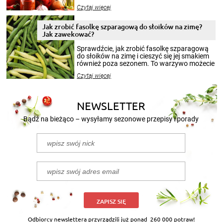
jesieni na dłużej. Można robić setki zdjęć
Czytaj więcej
krajobrazów, by cieszyć nimi oko w sezonie
zimowym, ale to smaczny posiłek pozwoli w
pełni poczuć atmosferę cieplejszych
Jak zrobić fasolkę szparagową do słoików na zimę?
miesięcy. Przygotowanie słoików ze
Jak zawekować?
smakowitą zawartością musi obejmować
patenty, które pozwolą zachować świeżość
Sprawdźcie, jak zrobić fasolkę szparagową
przetworów.
do słoików na zimę i cieszyć się jej smakiem
również poza sezonem. To warzywo możecie
wekować na wiele sposobów. Wykorzystajcie
Czytaj więcej
nasze propozycje!
NEWSLETTER
Bądź na bieżąco – wysyłamy sezonowe przepisy i porady
ZAPISZ SIĘ
Odbiorcy newslettera przyrządzili już ponad
260 000 potraw!