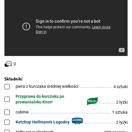
0
Składniki
piersi z kurczaka średniej wielkości
4 sztuki
Przyprawa do kurczaka po
prowansalsku Knorr
2 łyżki
cukinia
1 sztuka
Ketchup Hellmann's Łagodny
2 łyżki