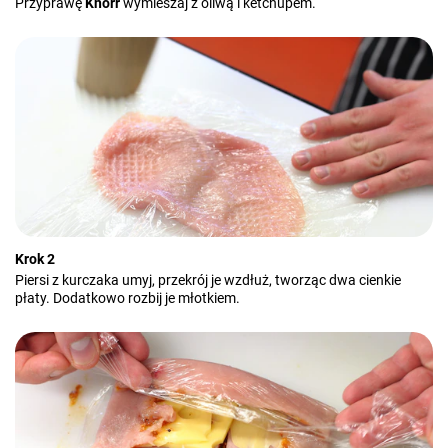
Przyprawę
Knorr
wymieszaj z oliwą i ketchupem.
Krok 2
Piersi z kurczaka umyj, przekrój je wzdłuż, tworząc dwa cienkie
płaty. Dodatkowo rozbij je młotkiem.