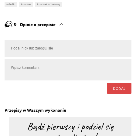
roladki
kurczak
kurczak smażony
0
Opinie o przepisie
DODAJ
Przepisy w Waszym wykonaniu