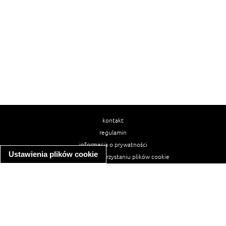
kontakt
regulamin
informacja o prywatności
Ustawienia plików cookie
informacja o wykorzystaniu plików cookie
ułatwienia dostępu
Najpopularniejsze przepisy
spaghetti bolognese
makaron z kurczakiem w sosie śmietanowym