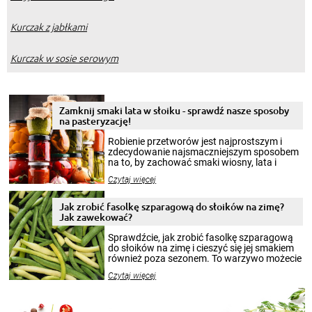
Kurczak z jabłkami
Kurczak w sosie serowym
Zamknij smaki lata w słoiku - sprawdź nasze sposoby
na pasteryzację!
Robienie przetworów jest najprostszym i
zdecydowanie najsmaczniejszym sposobem
na to, by zachować smaki wiosny, lata i
jesieni na dłużej. Można robić setki zdjęć
Czytaj więcej
krajobrazów, by cieszyć nimi oko w sezonie
zimowym, ale to smaczny posiłek pozwoli w
pełni poczuć atmosferę cieplejszych
Jak zrobić fasolkę szparagową do słoików na zimę?
miesięcy. Przygotowanie słoików ze
Jak zawekować?
smakowitą zawartością musi obejmować
patenty, które pozwolą zachować świeżość
Sprawdźcie, jak zrobić fasolkę szparagową
przetworów.
do słoików na zimę i cieszyć się jej smakiem
również poza sezonem. To warzywo możecie
wekować na wiele sposobów. Wykorzystajcie
Czytaj więcej
nasze propozycje!