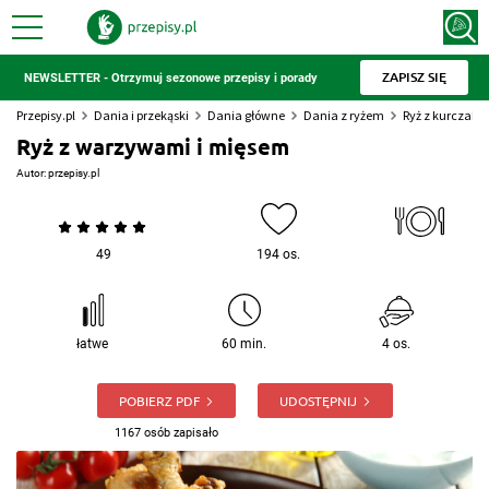
ZAPISZ SIĘ
NEWSLETTER - Otrzymuj sezonowe przepisy i porady
Przepisy.pl
Dania i przekąski
Dania główne
Dania z ryżem
Ryż z kurczaki
Ryż z warzywami i mięsem
Autor:
przepisy.pl
49
194 os.
łatwe
60 min.
4 os.
POBIERZ PDF
UDOSTĘPNIJ
1167 osób zapisało