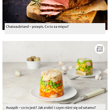
Chateaubriand – przepis. Co to za mięso?
Auszpik – co to jest? Jak zrobić i czym różni się od sztamu?