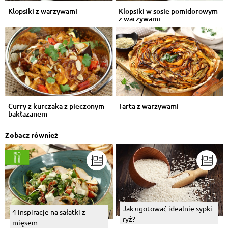
Klopsiki z warzywami
Klopsiki w sosie pomidorowym
z warzywami
Curry z kurczaka z pieczonym
Tarta z warzywami
bakłażanem
Zobacz również
Jak ugotować idealnie sypki
4 inspiracje na sałatki z
ryż?
mięsem