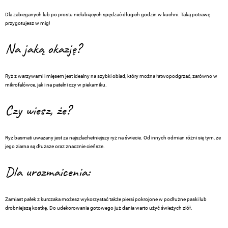
Dla zabieganych lub po prostu nielubiących spędzać długich godzin w kuchni. Taką potrawę
przygotujesz w mig!
Na jaką okazję?
Ryż z warzywami i mięsem jest idealny na szybki obiad, który można łatwopodgrzać, zarówno w
mikrofalówce, jak i na patelni czy w piekarniku.
Czy wiesz, że?
Ryż basmati uważany jest za najszlachetniejszy ryż na świecie. Od innych odmian różni się tym, że
jego ziarna są dłuższe oraz znacznie cieńsze.
Dla urozmaicenia:
Zamiast pałek z kurczaka możesz wykorzystać także piersi pokrojone w podłużne paski lub
drobniejszą kostkę. Do udekorowania gotowego już dania warto użyć świeżych ziół.