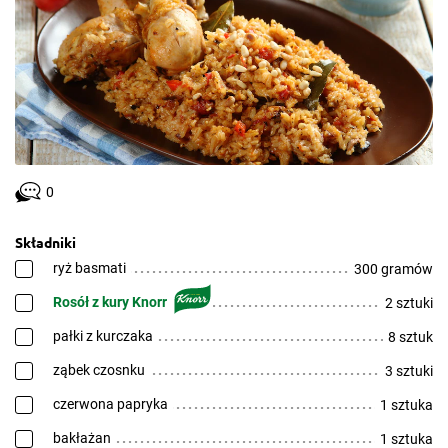
0
Składniki
ryż basmati
300 gramów
Rosół z kury Knorr
2 sztuki
pałki z kurczaka
8 sztuk
ząbek czosnku
3 sztuki
czerwona papryka
1 sztuka
bakłażan
1 sztuka