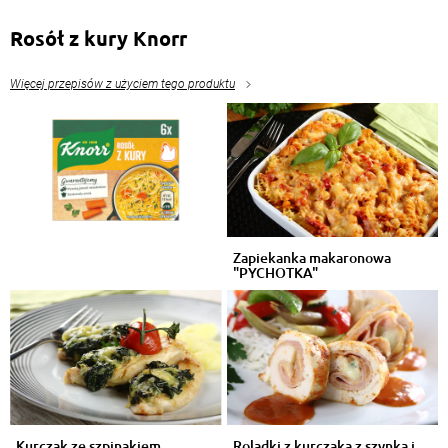
Rosół z kury Knorr
Więcej przepisów z użyciem tego produktu
Zapiekanka makaronowa
"PYCHOTKA"
Kurczak ze szpinakiem
Roladki z kurczaka z szynką i