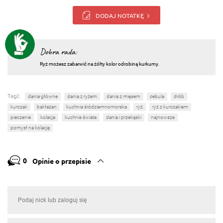
DODAJ NOTATKĘ
Dobra rada:
Ryż możesz zabarwić na żółty kolor odrobiną kurkumy.
Tagi:
dania główne
dania z ryżem
dania z mięsem
cebula
drób
kurczak
bakłażan
kuchnia śródziemnomorska
ryż
ryż z kurczakiem
pieczenie
kolacja
kuchnie świata
dania i przekąski
najnowsze
pomysł na kolację
0
Opinie o przepisie