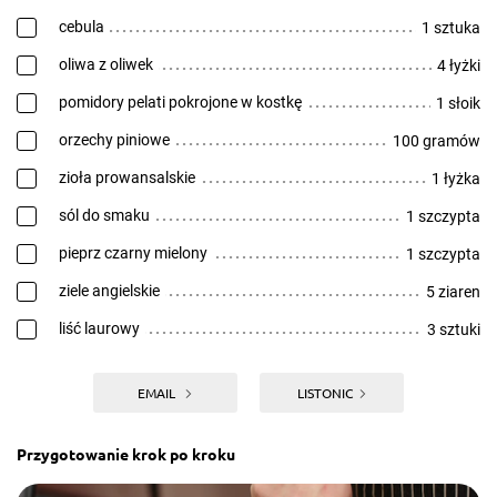
cebula
1 sztuka
oliwa z oliwek
4 łyżki
pomidory pelati pokrojone w kostkę
1 słoik
orzechy piniowe
100 gramów
zioła prowansalskie
1 łyżka
sól do smaku
1 szczypta
pieprz czarny mielony
1 szczypta
ziele angielskie
5 ziaren
liść laurowy
3 sztuki
EMAIL
LISTONIC
Przygotowanie krok po kroku