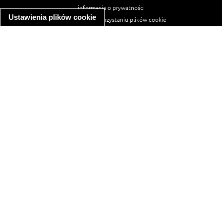
informacja o prywatności
Ustawienia plików cookie
informacja o wykorzystaniu plików cookie
ułatwienia dostępu
Najpopularniejsze przepisy
spaghetti bolognese
makaron z kurczakiem w sosie śmietanowym
kanapka z indykiem
ratatouille
lahmacun
mac and cheese
zupa minestrone
cannelloni ze szpinakiem i ricottą
spaghetti przepisy
makaron z kurczakiem
tagliatelle z kurczakiem