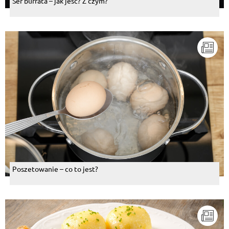
Ser burrata – jak jeść? Z czym?
Poszetowanie – co to jest?