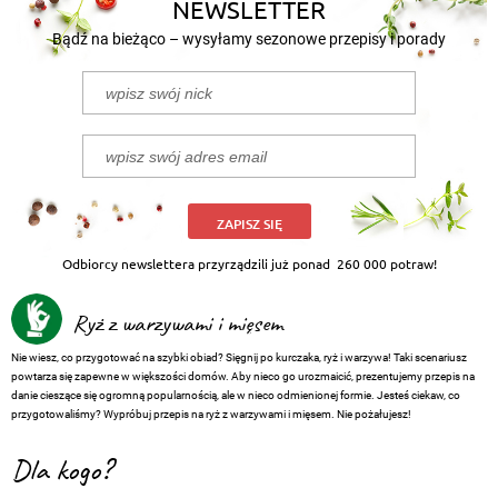
NEWSLETTER
Bądź na bieżąco – wysyłamy sezonowe przepisy i porady
ZAPISZ SIĘ
Odbiorcy newslettera przyrządzili już ponad
260 000 potraw!
Ryż z warzywami i mięsem
Nie wiesz, co przygotować na szybki obiad? Sięgnij po kurczaka, ryż i warzywa! Taki scenariusz
powtarza się zapewne w większości domów. Aby nieco go urozmaicić, prezentujemy przepis na
danie cieszące się ogromną popularnością, ale w nieco odmienionej formie. Jesteś ciekaw, co
przygotowaliśmy? Wypróbuj przepis na ryż z warzywami i mięsem. Nie pożałujesz!
Dla kogo?