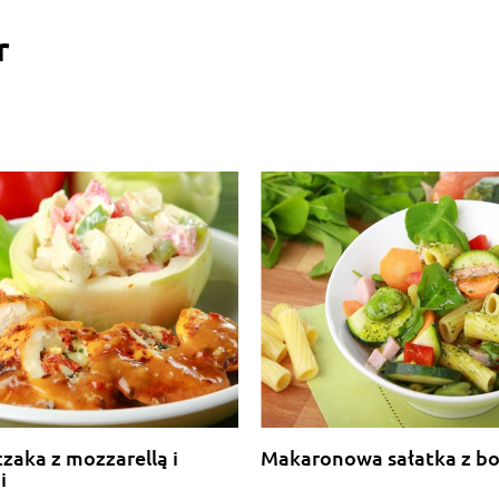
r
czaka z mozzarellą i
Makaronowa sałatka z b
i