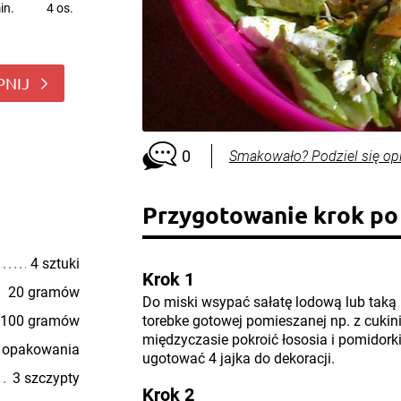
in.
4 os.
PNIJ
0
Smakowało? Podziel się op
Przygotowanie krok po
4 sztuki
Krok 1
20 gramów
Do miski wsypać sałatę lodową lub taką k
100 gramów
torebke gotowej pomieszanej np. z cuki
międzyczasie pokroić łososia i pomidork
 opakowania
ugotować 4 jajka do dekoracji.
3 szczypty
Krok 2