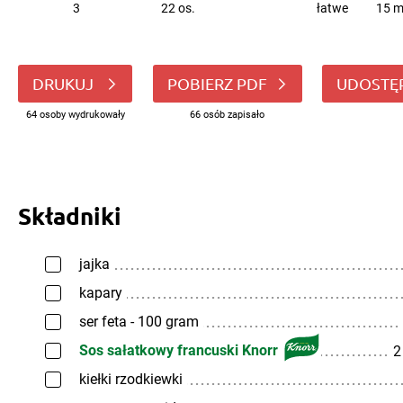
3
22 os.
łatwe
15 m
DRUKUJ
POBIERZ PDF
UDOSTĘ
64 osoby wydrukowały
66 osób zapisało
Składniki
jajka
kapary
ser feta - 100 gram
Sos sałatkowy francuski Knorr
2
kiełki rzodkiewki