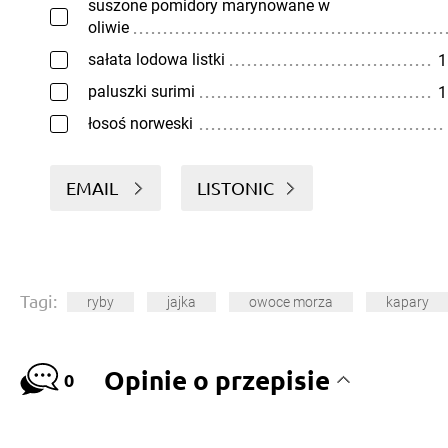
suszone pomidory marynowane w
oliwie
sałata lodowa listki
1
paluszki surimi
1
łosoś norweski
EMAIL
LISTONIC
Tagi:
ryby
jajka
owoce morza
kapary
Opinie o przepisie
0