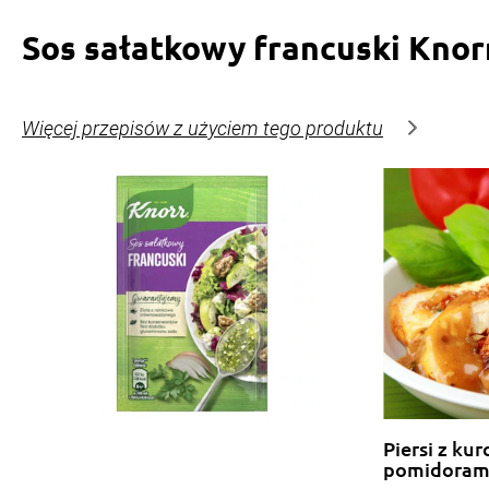
Sos sałatkowy francuski Knor
Więcej przepisów z użyciem tego produktu
Piersi z kur
pomidoram