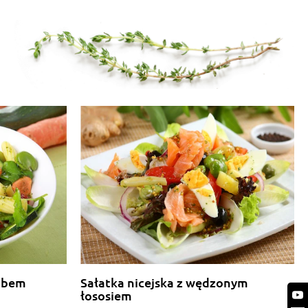
obem
Sałatka nicejska z wędzonym
łososiem