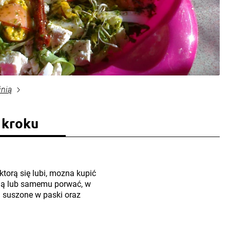
inią
 kroku
torą się lubi, mozna kupić
nią lub samemu porwać, w
i suszone w paski oraz