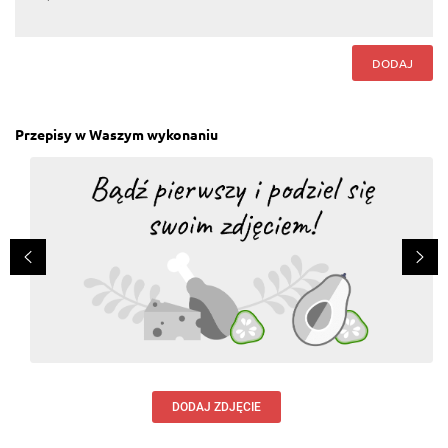
Krystyna Pisula
, 26.08.2015
I powinny świetnie pasować do naszego organizmu
:-)
DODAJ
Odpowiedz
Lilianna Ewa Turajska
, 26.08.2015
Przepisy w Waszym wykonaniu
Prosze podac, najpierw degustacja potem werdykt,
spoko przez kogos zrobione zawsze lepiej smakuje
Odpowiedz
Renata Large
, 26.08.2015
Jeszcze lepsza jak ktoś zrobi i postawi na
stole.Pychota.
Odpowiedz
Wojtek Łoziński
, 26.08.2015
no przeca
Odpowiedz
DODAJ ZDJĘCIE