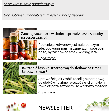
Soczewica w sosie pomidorowym
Bób gotowany z dodatkiem mieszanki ziół i przypraw
Zamknij smaki lata w słoiku - sprawdź nasze sposoby
na pasteryzację!
Robienie przetworów jest najprostszym i
zdecydowanie najsmaczniejszym sposobem
na to, by zachować smaki wiosny, lata i
jesieni na dłużej. Można robić setki zdjęć
Czytaj więcej
krajobrazów, by cieszyć nimi oko w sezonie
zimowym, ale to smaczny posiłek pozwoli w
pełni poczuć atmosferę cieplejszych
Jak zrobić fasolkę szparagową do słoików na zimę?
miesięcy. Przygotowanie słoików ze
Jak zawekować?
smakowitą zawartością musi obejmować
patenty, które pozwolą zachować świeżość
Sprawdźcie, jak zrobić fasolkę szparagową
przetworów.
do słoików na zimę i cieszyć się jej smakiem
również poza sezonem. To warzywo możecie
wekować na wiele sposobów. Wykorzystajcie
Czytaj więcej
nasze propozycje!
NEWSLETTER