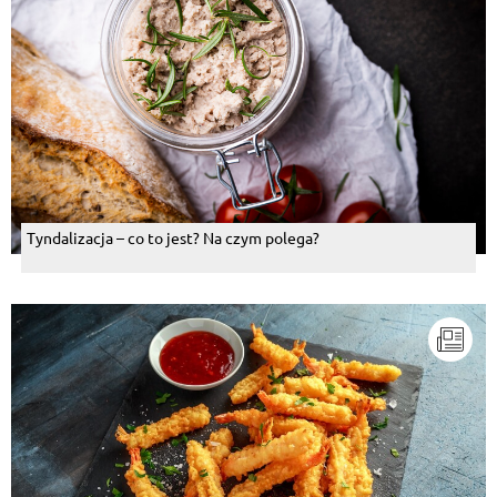
Ewelinko jak przez ciebie przygotowana to musi byc
pyszna,a wyglada apetycznie,Pozdrawiam
Odpowiedz
Pokaż więcej komentarzy
Tyndalizacja – co to jest? Na czym polega?