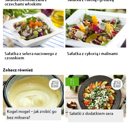
orzechami włoskimi
Sałatka z selera naciowego z
Sałatka z cykorią i malinami
czosnkiem
Zobacz również
Kogel mogel – jak zrobić go
Sałatki z dodatkiem sera
bez miksera?