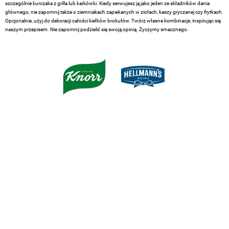
szczególnie kurczaka z grilla lub karkówki. Kiedy serwujesz ją jako jeden ze składników dania
głównego, nie zapomnij także o ziemniakach zapiekanych w ziołach, kaszy gryczanej czy frytkach.
Opcjonalnie, użyj do dekoracji całości kiełków brokułów. Twórz własne kombinacje, inspirując się
naszym przepisem. Nie zapomnij podzielić się swoją opinią. Życzymy smacznego.