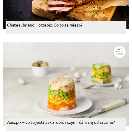
Edyta Krzykawska
, 25.08.2015
kocham ten ser polecam Lazur
Chateaubriand – przepis. Co to za mięso?
Odpowiedz
Janina Wojciechowska
, 25.08.2015
Napewno smaczne
Odpowiedz
Urszula Krefta
, 25.08.2015
Nie lubię gdy potrawa jest za bardzo wygarnirowana.
Wszystko jest rzeczą gustu :) W ogóle tak mam, że
cenię sobie prostotę. Niby ładne to,to na talerzu, ale
do jedzenia mnie bynajmniej nie zachęca :)
Odpowiedz
Stanisław Bockenheim
, 25.08.2015
Auszpik – co to jest? Jak zrobić i czym różni się od sztamu?
To już pieczemy rodzime buraki?
Odpowiedz