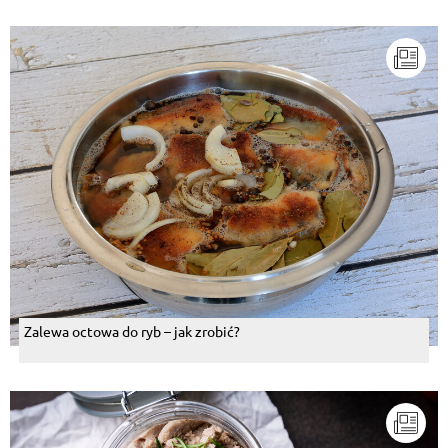
Ula Lukaszyk
, 25.08.2015
Zgadzamy
Odpowiedz
Jan Góra
, 25.08.2015
Ja lubię bigos-ale bez kapusty
Odpowiedz
Hanna Kozakiewicz
, 25.08.2015
Miam ślinka leci
Odpowiedz
Zalewa octowa do ryb – jak zrobić?
Grazyna Fortuna
, 25.08.2015
Smaczna
Odpowiedz
Mariusz Woźniak
, 25.08.2015