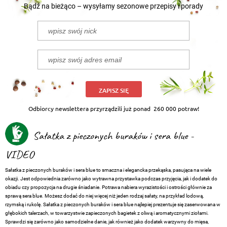
Bądź na bieżąco – wysyłamy sezonowe przepisy i porady
ZAPISZ SIĘ
Odbiorcy newslettera przyrządzili już ponad
260 000 potraw!
Sałatka z pieczonych buraków i sera blue -
VIDEO
Sałatka z pieczonych buraków i sera blue to smaczna i elegancka przekąska, pasująca na wiele
okazji. Jest odpowiednia zarówno jako wytrawna przystawka podczas przyjęcia, jak i dodatek do
obiadu czy propozycja na drugie śniadanie. Potrawa nabiera wyrazistości i ostrości głównie za
sprawą sera blue. Możesz dodać do niej więcej niż jeden rodzaj sałaty, na przykład lodową,
rzymską i rukolę. Sałatka z pieczonych buraków i sera blue najlepiej prezentuje się zaserwowana w
głębokich talerzach, w towarzystwie zapieczonych bagietek z oliwą i aromatycznymi ziołami.
Sprawdzi się zarówno jako samodzielne danie, jak również jako dodatek warzywny do mięsa,