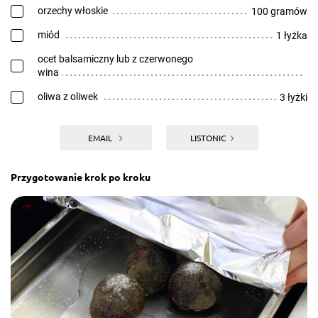
orzechy włoskie
100 gramów
miód
1 łyżka
ocet balsamiczny lub z czerwonego
wina
oliwa z oliwek
3 łyżki
EMAIL
LISTONIC
Przygotowanie krok po kroku