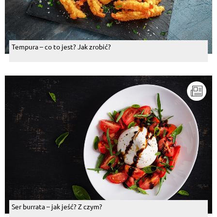
Tempura – co to jest? Jak zrobić?
Ser burrata – jak jeść? Z czym?