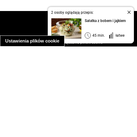
2 osoby oglądają przepis:
kontakt
Sałatka z bobem i jajkiem
regulamin
informacja o prywatności
45 min.
łatwe
Ustawienia plików cookie
informacja o wykorzystaniu plików cookie
ułatwienia dostępu
Najpopularniejsze przepisy
spaghetti bolognese
makaron z kurczakiem w sosie śmietanowym
kanapka z indykiem
ratatouille
lahmacun
mac and cheese
zupa minestrone
cannelloni ze szpinakiem i ricottą