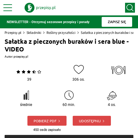
ZAPISZ SIĘ
NEWSLETTER - Otrzymuj sezonowe przepisy i porady
Przepisy.pl
Składniki
Rośliny przyszłości
Sałatka z pieczonych buraków i sera 
Sałatka z pieczonych buraków i sera blue -
VIDEO
Autor:
przepisy.pl
39
306 os.
średnie
60 min.
4 os.
POBIERZ PDF
UDOSTĘPNIJ
450 osób zapisało