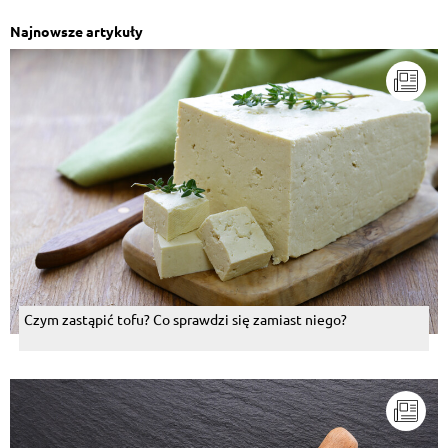
Cudownie ...... mniam mniam mniam :) Pozdrawiam
:)
Najnowsze artykuły
Odpowiedz
Elżbieta Wojciechowska
, 25.08.2015
jedno i drugie
Odpowiedz
Aleksander Fokin
, 25.08.2015
Oczywiście!
Odpowiedz
Artur Zarzycki
, 25.08.2015
Czym zastąpić tofu? Co sprawdzi się zamiast niego?
Oby tylko - jak to często bywa - forma (i nazwa
takoż!) nie przerosła treści! ;)
Odpowiedz
Sabina Anna Wojtinska
, 25.08.2015
Podobnie jak ja ☺estetycznie ale schludnie