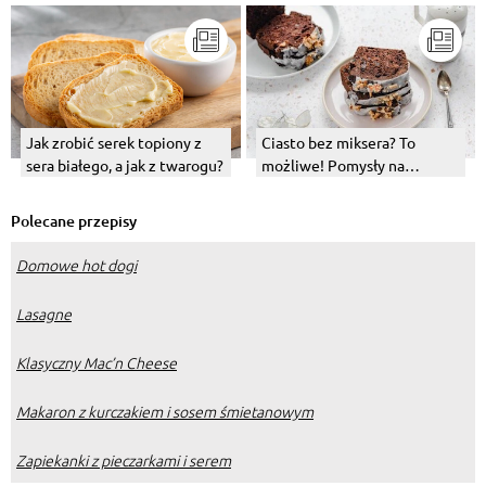
Jak zrobić serek topiony z
Ciasto bez miksera? To
sera białego, a jak z twarogu?
możliwe! Pomysły na
wypieki bez użycia sprzętu
Polecane przepisy
Domowe hot dogi
Lasagne
Klasyczny Mac’n Cheese
Makaron z kurczakiem i sosem śmietanowym
Zapiekanki z pieczarkami i serem