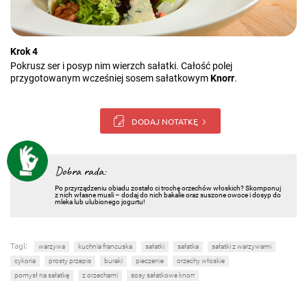
Krok 4
Pokrusz ser i posyp nim wierzch sałatki. Całość polej
przygotowanym wcześniej sosem sałatkowym
Knorr
.
DODAJ NOTATKĘ
Dobra rada:
Po przyrządzeniu obiadu zostało ci trochę orzechów włoskich? Skomponuj
z nich własne musli – dodaj do nich bakalie oraz suszone owoce i dosyp do
mleka lub ulubionego jogurtu!
Tagi:
warzywa
kuchnia francuska
sałatki
sałatka
sałatki z warzywami
cykoria
prosty przepis
buraki
pieczenie
orzechy włoskie
pomysł na sałatkę
z orzechami
sosy sałatkowe knorr