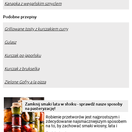
Kanapka z wegańskim sznyclem
Podobne przepisy
Grillowane tosty z kurczakiem curry
Gulasz
Kurczak po japońsku
Kurczak z brukselką
Zielone Gofry a la pizza
Zamknij smaki lata w słoiku - sprawdź nasze sposoby
na pasteryzację!
Robienie przetworów jest najprostszym i
zdecydowanie najsmaczniejszym sposobem
na to, by zachować smaki wiosny, lata i
jesieni na dłużej. Można robić setki zdjęć