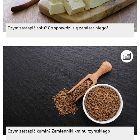
Czym zastąpić tofu? Co sprawdzi się zamiast niego?
Czym zastąpić kumin? Zamienniki kminu rzymskiego