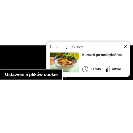
1 osoba ogląda przepis:
kontakt
Kurczak po meksykańsku
regulamin
informacja o prywatności
30 min.
łatwe
Ustawienia plików cookie
informacja o wykorzystaniu plików cookie
ułatwienia dostępu
Najpopularniejsze przepisy
spaghetti bolognese
makaron z kurczakiem w sosie śmietanowym
kanapka z indykiem
ratatouille