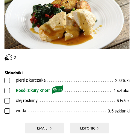
2
Składniki
pierś z kurczaka
2 sztuki
Rosół z kury Knorr
1 sztuka
olej roślinny
6 łyżek
woda
0.5 szklanki
EMAIL
LISTONIC