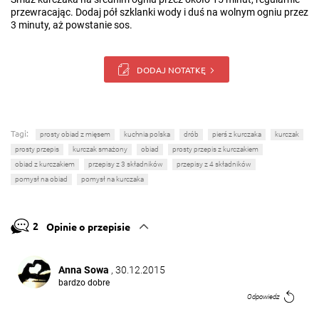
przewracając. Dodaj pół szklanki wody i duś na wolnym ogniu przez
3 minuty, aż powstanie sos.
DODAJ NOTATKĘ
Tagi:
prosty obiad z mięsem
kuchnia polska
drób
pierś z kurczaka
kurczak
prosty przepis
kurczak smażony
obiad
prosty przepis z kurczakiem
obiad z kurczakiem
przepisy z 3 składników
przepisy z 4 składników
pomysł na obiad
pomysł na kurczaka
2
Opinie o przepisie
Anna Sowa
, 30.12.2015
bardzo dobre
Odpowiedz