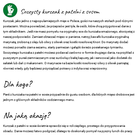
Soczysty kurczak z patelni z sosem
Kurczak, jako jedno z najpopularniejszych mięs w Polsce, gości na naszych stołach pod różnymi
postaciami. Można powiedzieć, że przepisów jest tyle, ile osób, które chcą przygotować danie z
tym składnikiem. Jeśli nie masz pomysłu na oryginalny sos do kurczaka smażonego, skorzystaj z
naszej podpowiedzi. Zamiast obtaczać mięso w panierce, natrzyj kawałki kurczaka oryginalną
marynatą, zrobioną z oleju lub oliwy z oliwek oraz kostki rosołowej Knorr. Do marynaty dodać
możesz ponadto ziarna sezamu, starty parmezan i gałązki świeżo posiekanego tymianku.
Soczystego kurczaka z patelni możesz podawać zarówno w formie drugiego dania, na przykład z
puszystym pureé ziemniaczanym oraz surówką z białej kapusty, jak i serwować jako dodatek do
sałatek lub dań z makaronem. O marynacie na bazie kostki rosołowej i oliwy z oliwek pamiętaj
również wtedy, gdy będziesz przyrządzać potrawy z indyka oraz wieprzowiny.
Dla kogo?
Pierś z kurczaka na patelni w sosie przypadnie do gustu osobom, dla których mięso drobiowe jest
jednym z głównych składników codziennego menu.
Na jaką okazję?
Kurczak z patelni w sosie świetnie sprawdzi się w roli ciepłego, prostego do przygotowania
obiadu. Danie możesz łatwo podgrzać, dlatego to doskonały pomysł na pyszny lunch do pracy.