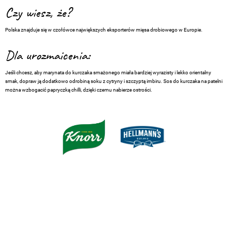
Czy wiesz, że?
Polska znajduje się w czołówce największych eksporterów mięsa drobiowego w Europie.
Dla urozmaicenia:
Jeśli chcesz, aby marynata do kurczaka smażonego miała bardziej wyrazisty i lekko orientalny
smak, dopraw ją dodatkowo odrobiną soku z cytryny i szczyptą imbiru. Sos do kurczaka na patelni
można wzbogacić papryczką chilli, dzięki czemu nabierze ostrości.