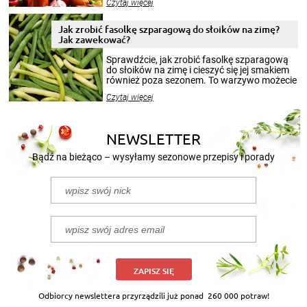
Czytaj więcej
krajobrazów, by cieszyć nimi oko w sezonie
zimowym, ale to smaczny posiłek pozwoli w
pełni poczuć atmosferę cieplejszych
Jak zrobić fasolkę szparagową do słoików na zimę?
miesięcy. Przygotowanie słoików ze
Jak zawekować?
smakowitą zawartością musi obejmować
patenty, które pozwolą zachować świeżość
Sprawdźcie, jak zrobić fasolkę szparagową
przetworów.
do słoików na zimę i cieszyć się jej smakiem
również poza sezonem. To warzywo możecie
wekować na wiele sposobów. Wykorzystajcie
Czytaj więcej
nasze propozycje!
NEWSLETTER
Bądź na bieżąco – wysyłamy sezonowe przepisy i porady
ZAPISZ SIĘ
Odbiorcy newslettera przyrządzili już ponad
260 000 potraw!