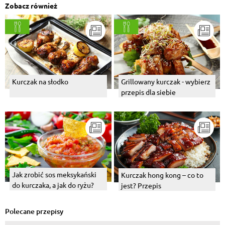
Zobacz również
Kurczak na słodko
Grillowany kurczak - wybierz
przepis dla siebie
Jak zrobić sos meksykański
Kurczak hong kong – co to
do kurczaka, a jak do ryżu?
jest? Przepis
Polecane przepisy