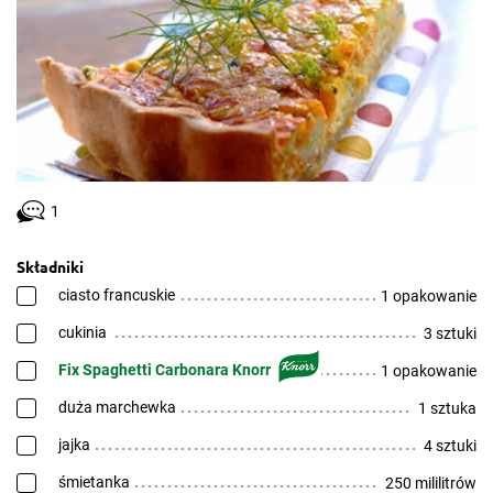
1
Składniki
ciasto francuskie
1 opakowanie
cukinia
3 sztuki
Fix Spaghetti Carbonara Knorr
1 opakowanie
duża marchewka
1 sztuka
jajka
4 sztuki
śmietanka
250 mililitrów