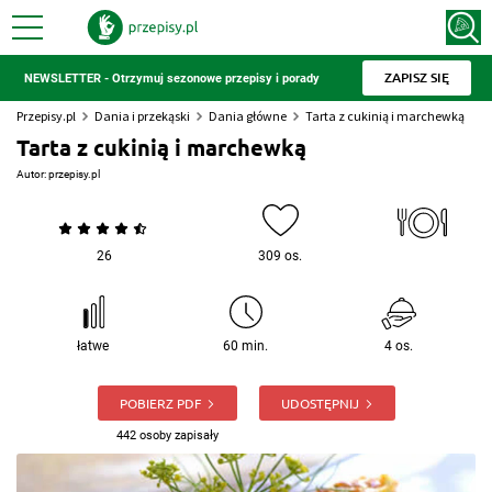
ZAPISZ SIĘ
NEWSLETTER - Otrzymuj sezonowe przepisy i porady
Przepisy.pl
Dania i przekąski
Dania główne
Tarta z cukinią i marchewką
Tarta z cukinią i marchewką
Autor:
przepisy.pl
26
309 os.
łatwe
60 min.
4 os.
POBIERZ PDF
UDOSTĘPNIJ
442 osoby zapisały