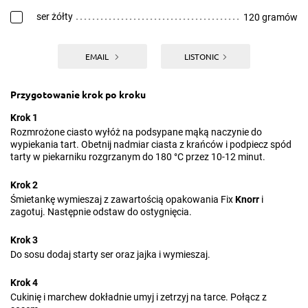
ser żółty
120 gramów
EMAIL
LISTONIC
Przygotowanie krok po kroku
Krok 1
Rozmrożone ciasto wyłóż na podsypane mąką naczynie do
wypiekania tart. Obetnij nadmiar ciasta z krańców i podpiecz spód
tarty w piekarniku rozgrzanym do 180 °C przez 10-12 minut.
Krok 2
Śmietankę wymieszaj z zawartością opakowania Fix
Knorr
i
zagotuj. Następnie odstaw do ostygnięcia.
Krok 3
Do sosu dodaj starty ser oraz jajka i wymieszaj.
Krok 4
Cukinię i marchew dokładnie umyj i zetrzyj na tarce. Połącz z