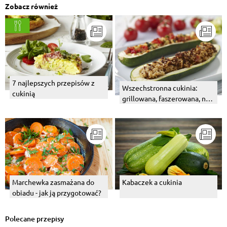
Zobacz również
7 najlepszych przepisów z
Wszechstronna cukinia:
cukinią
grillowana, faszerowana, na
ciepło i na zimno...
Marchewka zasmażana do
Kabaczek a cukinia
obiadu - jak ją przygotować?
Polecane przepisy