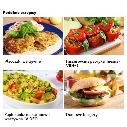
Podobne przepisy
Placuszki warzywne
Faszerowana papryka mięsna -
VIDEO
Zapiekanka makaronowo-
Domowe burgery
warzywna - VIDEO