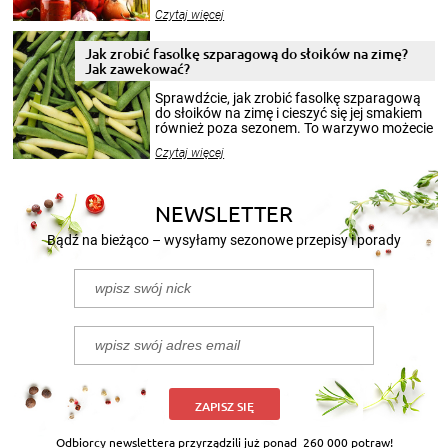
jesieni na dłużej. Można robić setki zdjęć
Czytaj więcej
krajobrazów, by cieszyć nimi oko w sezonie
zimowym, ale to smaczny posiłek pozwoli w
pełni poczuć atmosferę cieplejszych
Jak zrobić fasolkę szparagową do słoików na zimę?
miesięcy. Przygotowanie słoików ze
Jak zawekować?
smakowitą zawartością musi obejmować
patenty, które pozwolą zachować świeżość
Sprawdźcie, jak zrobić fasolkę szparagową
przetworów.
do słoików na zimę i cieszyć się jej smakiem
również poza sezonem. To warzywo możecie
wekować na wiele sposobów. Wykorzystajcie
Czytaj więcej
nasze propozycje!
NEWSLETTER
Bądź na bieżąco – wysyłamy sezonowe przepisy i porady
ZAPISZ SIĘ
Odbiorcy newslettera przyrządzili już ponad
260 000 potraw!