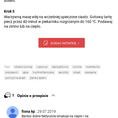
sosem.
Krok 5
Warzywną masę wlej na wcześniej upieczone ciasto. Gotową tartę
piecz przez 40 minut w piekarniku rozgrzanym do 160 °C. Podawaj
na zimno lub na ciepło.
DODAJ NOTATKĘ
Tagi:
obiad z cukinią
warzywa
dania główne
cukinia
marchewka
przystawki
jajka
kuchnia francuska
ser żółty
obiad
pieczenie
pomysł na obiad
danie z serem
1
Opinie o przepisie
fiona kp
, 29.07.2019
Bardzo dobre faktycznie smakuje na cieplo i na