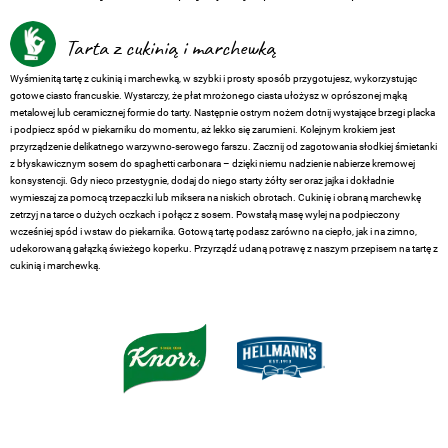
Tarta z cukinią i marchewką
Wyśmienitą tartę z cukinią i marchewką, w szybki i prosty sposób przygotujesz, wykorzystując
gotowe ciasto francuskie. Wystarczy, że płat mrożonego ciasta ułożysz w oprószonej mąką
metalowej lub ceramicznej formie do tarty. Następnie ostrym nożem dotnij wystające brzegi placka
i podpiecz spód w piekarniku do momentu, aż lekko się zarumieni. Kolejnym krokiem jest
przyrządzenie delikatnego warzywno-serowego farszu. Zacznij od zagotowania słodkiej śmietanki
z błyskawicznym sosem do spaghetti carbonara – dzięki niemu nadzienie nabierze kremowej
konsystencji. Gdy nieco przestygnie, dodaj do niego starty żółty ser oraz jajka i dokładnie
wymieszaj za pomocą trzepaczki lub miksera na niskich obrotach. Cukinię i obraną marchewkę
zetrzyj na tarce o dużych oczkach i połącz z sosem. Powstałą masę wylej na podpieczony
wcześniej spód i wstaw do piekarnika. Gotową tartę podasz zarówno na ciepło, jak i na zimno,
udekorowaną gałązką świeżego koperku. Przyrządź udaną potrawę z naszym przepisem na tartę z
cukinią i marchewką.