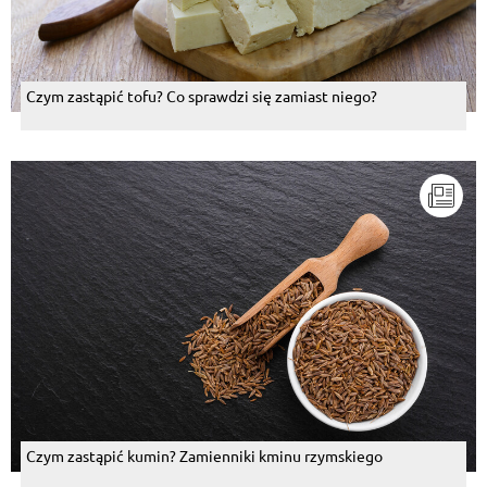
Czym zastąpić tofu? Co sprawdzi się zamiast niego?
Czym zastąpić kumin? Zamienniki kminu rzymskiego