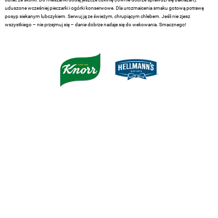
uduszone wcześniej pieczarki i ogórki konserwowe. Dla urozmaicenia smaku gotową potrawę
posyp siekanym lubczykiem. Serwuj ją ze świeżym, chrupiącym chlebem. Jeśli nie zjesz
wszystkiego – nie przejmuj się – danie dobrze nadaje się do wekowania. Smacznego!