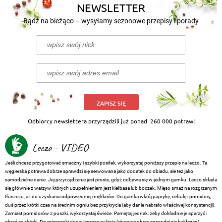
NEWSLETTER
Bądź na bieżąco – wysyłamy sezonowe przepisy i porady
ZAPISZ SIĘ
Odbiorcy newslettera przyrządzili już ponad
260 000 potraw!
Leczo - VIDEO
Jeśli chcesz przygotować smaczny i szybki posiłek, wykorzystaj poniższy przepis na leczo. Ta
węgierska potrawa dobrze sprawdzi się serwowana jako dodatek do obiadu, ale też jako
samodzielne danie. Jej przyrządzenie jest proste, gdyż odbywa się w jednym garnku. Leczo składa
się głównie z warzyw, których uzupełnieniem jest kiełbasa lub boczek. Mięso smaż na rozgrzanym
tłuszczu, aż do uzyskania odpowiedniej miękkości. Do garnka wkrój paprykę, cebulę i pomidory,
duś przez krótki czas na średnim ogniu bez przykrycia (aby danie nabrało właściwej konsystencji).
Zamiast pomidorów z puszki, wykorzystaj świeże. Pamiętaj jednak, żeby dokładnie je sparzyć i
obrać ze skórki. Do mieszanki dodaj jeszcze cukinię (równie dobrze sprawdzi się bakłażan),