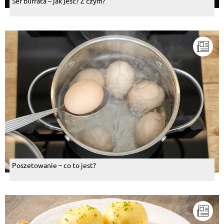
Ser burrata – jak jeść? Z czym?
Poszetowanie – co to jest?