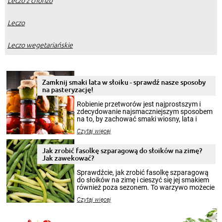
Leczo
Leczo wegetariańskie
Zamknij smaki lata w słoiku - sprawdź nasze sposoby
na pasteryzację!
Robienie przetworów jest najprostszym i
zdecydowanie najsmaczniejszym sposobem
na to, by zachować smaki wiosny, lata i
jesieni na dłużej. Można robić setki zdjęć
Czytaj więcej
krajobrazów, by cieszyć nimi oko w sezonie
zimowym, ale to smaczny posiłek pozwoli w
pełni poczuć atmosferę cieplejszych
Jak zrobić fasolkę szparagową do słoików na zimę?
miesięcy. Przygotowanie słoików ze
Jak zawekować?
smakowitą zawartością musi obejmować
patenty, które pozwolą zachować świeżość
Sprawdźcie, jak zrobić fasolkę szparagową
przetworów.
do słoików na zimę i cieszyć się jej smakiem
również poza sezonem. To warzywo możecie
wekować na wiele sposobów. Wykorzystajcie
Czytaj więcej
nasze propozycje!