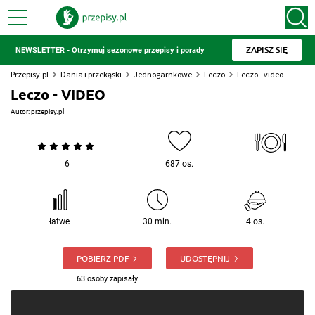
ZAPISZ SIĘ
NEWSLETTER - Otrzymuj sezonowe przepisy i porady
Przepisy.pl
Dania i przekąski
Jednogarnkowe
Leczo
Leczo - video
Leczo - VIDEO
Autor:
przepisy.pl
6
687 os.
łatwe
30 min.
4 os.
POBIERZ PDF
UDOSTĘPNIJ
63 osoby zapisały