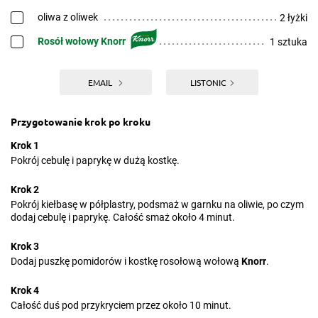
oliwa z oliwek
2 łyżki
Rosół wołowy Knorr
1 sztuka
EMAIL
LISTONIC
Przygotowanie krok po kroku
Krok 1
Pokrój cebulę i paprykę w dużą kostkę.
Krok 2
Pokrój kiełbasę w półplastry, podsmaż w garnku na oliwie, po czym
dodaj cebulę i paprykę. Całość smaż około 4 minut.
Krok 3
Dodaj puszkę pomidorów i kostkę rosołową wołową
Knorr
.
Krok 4
Całość duś pod przykryciem przez około 10 minut.