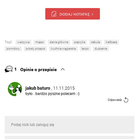
DODAJ NOTATKĘ
Tagi:
warzywa
mięso
dania główne
papryka
cebula
kiełbasa
pomidory
prosty przepis
kuchnia węgierska
leczo
duszenie
1
Opinie o przepisie
jakub baturo
, 11.11.2015
było . bardzo pyszne polecam :-)
Odpowiedz