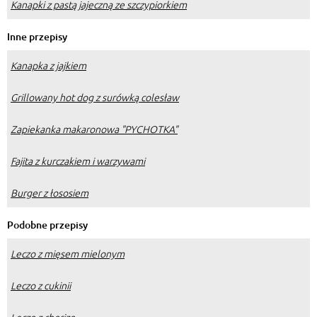
Kanapki z pastą jajeczną ze szczypiorkiem
Inne przepisy
Kanapka z jajkiem
Grillowany hot dog z surówką colesław
Zapiekanka makaronowa "PYCHOTKA"
Fajita z kurczakiem i warzywami
Burger z łososiem
Podobne przepisy
Leczo z mięsem mielonym
Leczo z cukinii
Leczo z chorizo