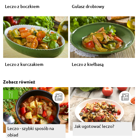
Leczo z boczkiem
Gulasz drobiowy
Leczo z kurczakiem
Leczo z kiełbasą
Zobacz również
Jak ugotować leczo?
Leczo - szybki sposób na
obiad