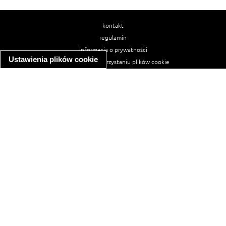
kontakt
regulamin
informacja o prywatności
Ustawienia plików cookie
informacja o wykorzystaniu plików cookie
ułatwienia dostępu
Najpopularniejsze przepisy
spaghetti bolognese
makaron z kurczakiem w sosie śmietanowym
kanapka z indykiem
ratatouille
lahmacun
mac and cheese
zupa minestrone
cannelloni ze szpinakiem i ricottą
spaghetti przepisy