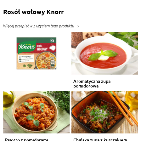
Rosół wołowy Knorr
Więcej przepisów z użyciem tego produktu
Aromatyczna zupa
pomidorowa
Risotto z pomidorami
Chińska zupa z kurczakiem