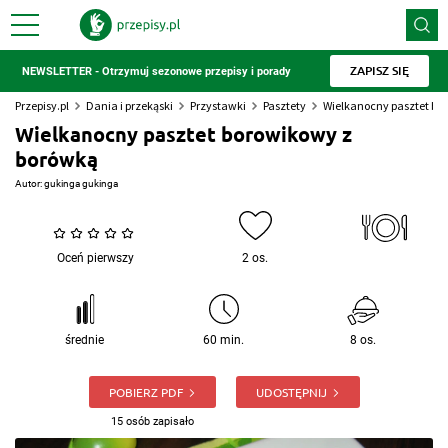
ZAPISZ SIĘ
NEWSLETTER - Otrzymuj sezonowe przepisy i porady
Przepisy.pl
Dania i przekąski
Przystawki
Pasztety
Wielkanocny pasztet bo
Wielkanocny pasztet borowikowy z
borówką
Autor:
gukinga gukinga
Oceń pierwszy
2 os.
średnie
60 min.
8 os.
POBIERZ PDF
UDOSTĘPNIJ
15 osób zapisało