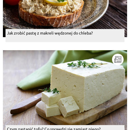
Jak zrobić pastę z makreli wędzonej do chleba?
Czym zastąpić tofu? Co sprawdzi się zamiast niego?