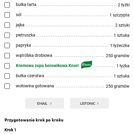
bułka tarta
2 łyżki
sól
1 szczypta
jajka
2 sztuki
pietruszka
1 sztuka
papryka
1 łyżeczka
wątróbka drobiowa
250 gramów
Kremowa zupa borowikowa Knorr
1 łyżka
bułka czerstwa
1 sztuka
wołowina gotowana
250 gramów
EMAIL
LISTONIC
Przygotowanie krok po kroku
Krok 1