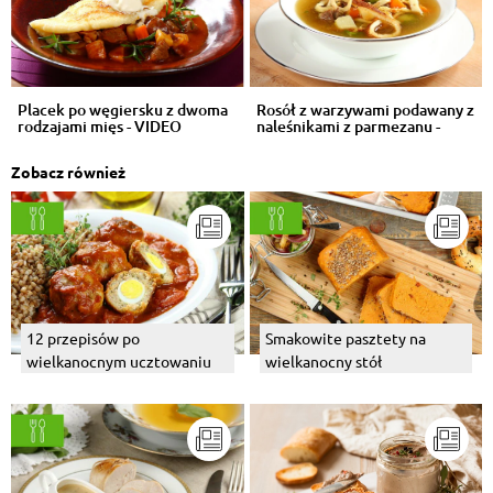
Placek po węgiersku z dwoma
Rosół z warzywami podawany z
rodzajami mięs - VIDEO
naleśnikami z parmezanu -
VIDEO
Zobacz również
12 przepisów po
Smakowite pasztety na
wielkanocnym ucztowaniu
wielkanocny stół