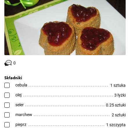
0
Składniki
cebula
1 sztuka
olej
3 łyżki
seler
0.25 sztuki
marchew
2 sztuki
pieprz
1 szczypta