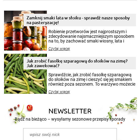
Zamknij smaki lata w słoiku - sprawdź nasze sposoby
na pasteryzację!
Robienie przetworów jest najprostszym i
zdecydowanie najsmaczniejszym sposobem
na to, by zachować smaki wiosny, lata i
jesieni na dłużej. Można robić setki zdjęć
Czytaj więcej
krajobrazów, by cieszyć nimi oko w sezonie
zimowym, ale to smaczny posiłek pozwoli w
pełni poczuć atmosferę cieplejszych
Jak zrobić fasolkę szparagową do słoików na zimę?
miesięcy. Przygotowanie słoików ze
Jak zawekować?
smakowitą zawartością musi obejmować
patenty, które pozwolą zachować świeżość
Sprawdźcie, jak zrobić fasolkę szparagową
przetworów.
do słoików na zimę i cieszyć się jej smakiem
również poza sezonem. To warzywo możecie
wekować na wiele sposobów. Wykorzystajcie
Czytaj więcej
nasze propozycje!
NEWSLETTER
Bądź na bieżąco – wysyłamy sezonowe przepisy i porady