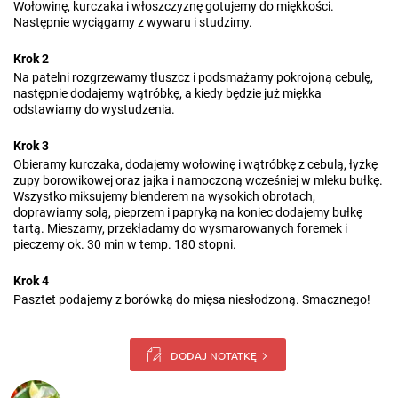
Wołowinę, kurczaka i włoszczyznę gotujemy do miękkości.
Następnie wyciągamy z wywaru i studzimy.
Krok 2
Na patelni rozgrzewamy tłuszcz i podsmażamy pokrojoną cebulę,
następnie dodajemy wątróbkę, a kiedy będzie już miękka
odstawiamy do wystudzenia.
Krok 3
Obieramy kurczaka, dodajemy wołowinę i wątróbkę z cebulą, łyżkę
zupy borowikowej oraz jajka i namoczoną wcześniej w mleku bułkę.
Wszystko miksujemy blenderem na wysokich obrotach,
doprawiamy solą, pieprzem i papryką na koniec dodajemy bułkę
tartą. Mieszamy, przekładamy do wysmarowanych foremek i
pieczemy ok. 30 min w temp. 180 stopni.
Krok 4
Pasztet podajemy z borówką do mięsa niesłodzoną. Smacznego!
DODAJ NOTATKĘ