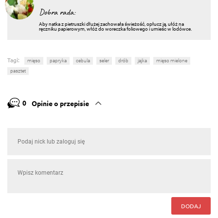
Dobra rada:
Aby natka z pietruszki dłużej zachowała świeżość, opłucz ją, ułóż na
ręczniku papierowym, włóż do woreczka foliowego i umieśc w lodówce.
Tagi:
mięso
papryka
cebula
seler
drób
jajka
mięso mielone
pasztet
0
Opinie o przepisie
DODAJ