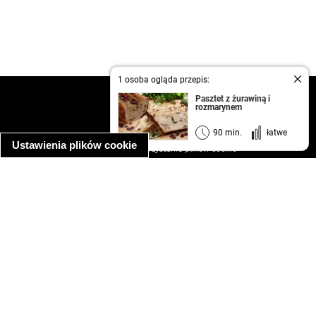
1 osoba ogląda przepis:
kontakt
Pasztet z żurawiną i
rozmarynem
regulamin
informacja o prywatności
90 min.
łatwe
Ustawienia plików cookie
informacja o wykorzystaniu plików cookie
ułatwienia dostępu
Najpopularniejsze przepisy
spaghetti bolognese
makaron z kurczakiem w sosie śmietanowym
kanapka z indykiem
ratatouille
lahmacun