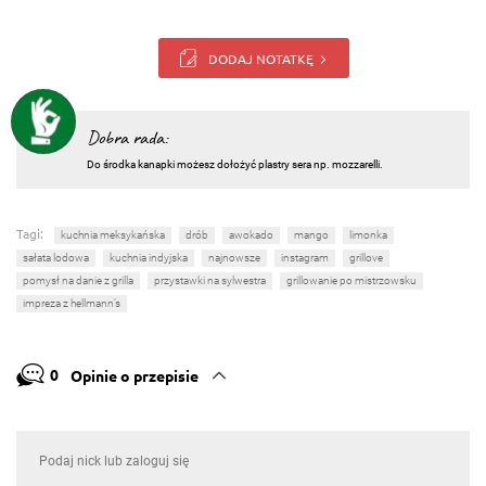
DODAJ NOTATKĘ
Dobra rada:
Do środka kanapki możesz dołożyć plastry sera np. mozzarelli.
Tagi:
kuchnia meksykańska
drób
awokado
mango
limonka
sałata lodowa
kuchnia indyjska
najnowsze
instagram
grillove
pomysł na danie z grilla
przystawki na sylwestra
grillowanie po mistrzowsku
impreza z hellmann’s
0
Opinie o przepisie