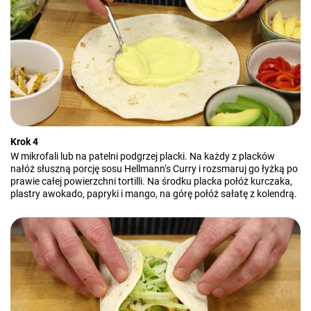
Krok 4
W mikrofali lub na patelni podgrzej placki. Na każdy z placków
nałóż słuszną porcję sosu Hellmann‘s Curry i rozsmaruj go łyżką po
prawie całej powierzchni tortilli. Na środku placka połóż kurczaka,
plastry awokado, papryki i mango, na górę połóż sałatę z kolendrą.