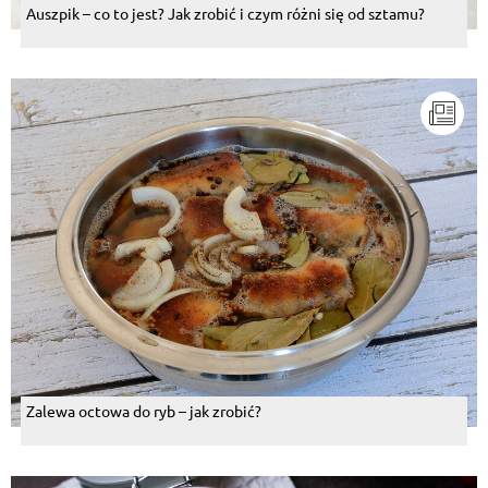
Auszpik – co to jest? Jak zrobić i czym różni się od sztamu?
Zalewa octowa do ryb – jak zrobić?