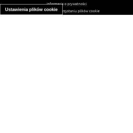
informacja o prywatności
Ustawienia plików cookie
informacja o wykorzystaniu plików cookie
ułatwienia dostępu
Najpopularniejsze przepisy
spaghetti bolognese
makaron z kurczakiem w sosie śmietanowym
kanapka z indykiem
ratatouille
lahmacun
mac and cheese
zupa minestrone
cannelloni ze szpinakiem i ricottą
spaghetti przepisy
makaron z kurczakiem
tagliatelle z kurczakiem
hot dog