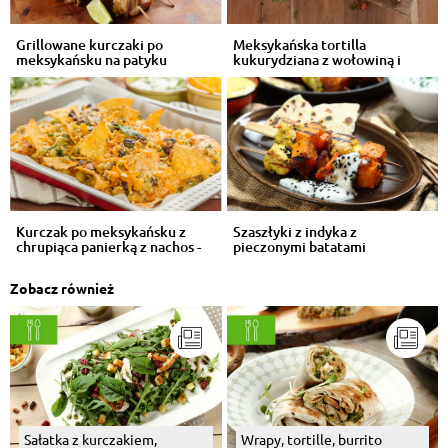
Grillowane kurczaki po
Meksykańska tortilla
meksykańsku na patyku
kukurydziana z wołowiną i
awokado
Kurczak po meksykańsku z
Szaszłyki z indyka z
chrupiąca panierką z nachos -
pieczonymi batatami
VIDEO
Zobacz również
Sałatka z kurczakiem,
Wrapy, tortille, burrito