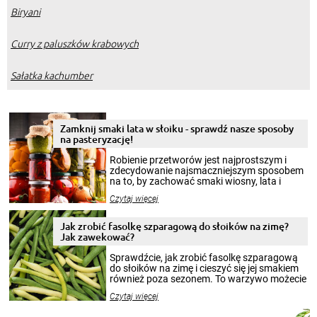
Biryani
Curry z paluszków krabowych
Sałatka kachumber
Zamknij smaki lata w słoiku - sprawdź nasze sposoby
na pasteryzację!
Robienie przetworów jest najprostszym i
zdecydowanie najsmaczniejszym sposobem
na to, by zachować smaki wiosny, lata i
jesieni na dłużej. Można robić setki zdjęć
Czytaj więcej
krajobrazów, by cieszyć nimi oko w sezonie
zimowym, ale to smaczny posiłek pozwoli w
pełni poczuć atmosferę cieplejszych
Jak zrobić fasolkę szparagową do słoików na zimę?
miesięcy. Przygotowanie słoików ze
Jak zawekować?
smakowitą zawartością musi obejmować
patenty, które pozwolą zachować świeżość
Sprawdźcie, jak zrobić fasolkę szparagową
przetworów.
do słoików na zimę i cieszyć się jej smakiem
również poza sezonem. To warzywo możecie
wekować na wiele sposobów. Wykorzystajcie
Czytaj więcej
nasze propozycje!