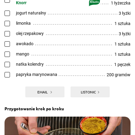
Knorr
1 łyżeczka
jogurt naturalny
3 łyżki
limonka
1 sztuka
olej rzepakowy
3 łyżki
awokado
1 sztuka
mango
1 sztuka
natka kolendry
1 pęczek
papryka marynowana
200 gramów
EMAIL
LISTONIC
Przygotowanie krok po kroku