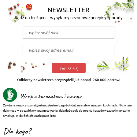
NEWSLETTER
Bądź na bieżąco – wysyłamy sezonowe przepisy i porady
ZAPISZ SIĘ
Odbiorcy newslettera przyrządzili już ponad
260 000 potraw!
Wrap z kurczakiem i mango
Zawijane wrapy z rozmaitymi nadzieniami zagościły już na stałe w naszych kuchniach. Nic w tym
dziwnego – są szybkie w przygotowaniu, dają duże pole do popisu i przede wszystkim pysznie
smakują. W dwóch słowach: palce lizać!
Dla kogo?