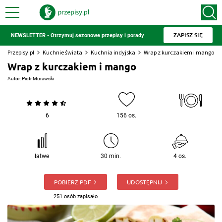
ZAPISZ SIĘ
NEWSLETTER - Otrzymuj sezonowe przepisy i porady
Przepisy.pl
Kuchnie świata
Kuchnia indyjska
Wrap z kurczakiem i mango
Wrap z kurczakiem i mango
Autor:
Piotr Murawski
6
156 os.
łatwe
30 min.
4 os.
POBIERZ PDF
UDOSTĘPNIJ
251 osób zapisało