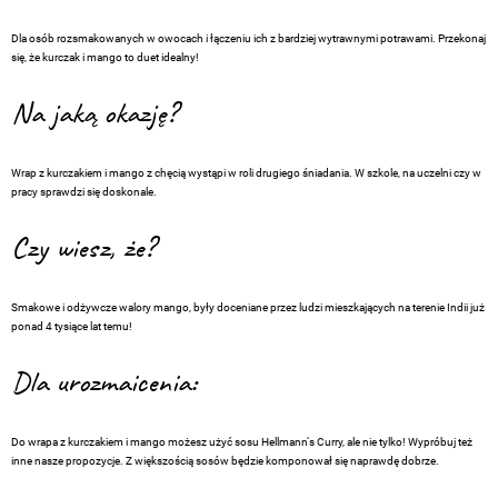
Dla osób rozsmakowanych w owocach i łączeniu ich z bardziej wytrawnymi potrawami. Przekonaj
się, że kurczak i mango to duet idealny!
Na jaką okazję?
Wrap z kurczakiem i mango z chęcią wystąpi w roli drugiego śniadania. W szkole, na uczelni czy w
pracy sprawdzi się doskonale.
Czy wiesz, że?
Smakowe i odżywcze walory mango, były doceniane przez ludzi mieszkających na terenie Indii już
ponad 4 tysiące lat temu!
Dla urozmaicenia:
Do wrapa z kurczakiem i mango możesz użyć sosu Hellmann‘s Curry, ale nie tylko! Wypróbuj też
inne nasze propozycje. Z większością sosów będzie komponował się naprawdę dobrze.