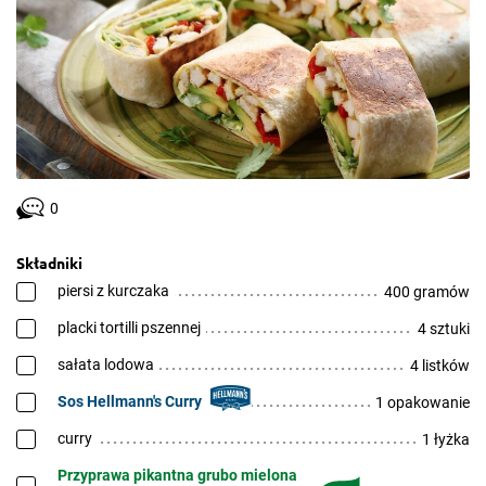
0
Składniki
piersi z kurczaka
400 gramów
placki tortilli pszennej
4 sztuki
sałata lodowa
4 listków
Sos Hellmann's Curry
1 opakowanie
curry
1 łyżka
Przyprawa pikantna grubo mielona