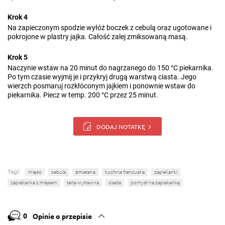
Krok 4
Na zapieczonym spodzie wyłóż boczek z cebulą oraz ugotowane i
pokrojone w plastry jajka. Całość zalej zmiksowaną masą.
Krok 5
Naczynie wstaw na 20 minut do nagrzanego do 150 °C piekarnika.
Po tym czasie wyjmij je i przykryj drugą warstwą ciasta. Jego
wierzch posmaruj rozkłóconym jajkiem i ponownie wstaw do
piekarnika. Piecz w temp. 200 °C przez 25 minut.
DODAJ NOTATKĘ
Tagi:
mięso
cebula
śmietana
kuchnia francuska
zapiekanki
zapiekanka z mięsem
tarta wytrawna
ciasta
pomysł na zapiekankę
0
Opinie o przepisie