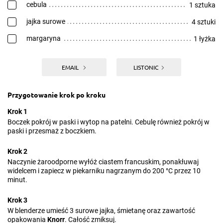
cebula
1 sztuka
jajka surowe
4 sztuki
margaryna
1 łyżka
EMAIL
LISTONIC
Przygotowanie krok po kroku
Krok 1
Boczek pokrój w paski i wytop na patelni. Cebulę również pokrój w
paski i przesmaż z boczkiem.
Krok 2
Naczynie żaroodporne wyłóż ciastem francuskim, ponakłuwaj
widelcem i zapiecz w piekarniku nagrzanym do 200 °C przez 10
minut.
Krok 3
W blenderze umieść 3 surowe jajka, śmietanę oraz zawartość
opakowania
Knorr
. Całość zmiksuj.