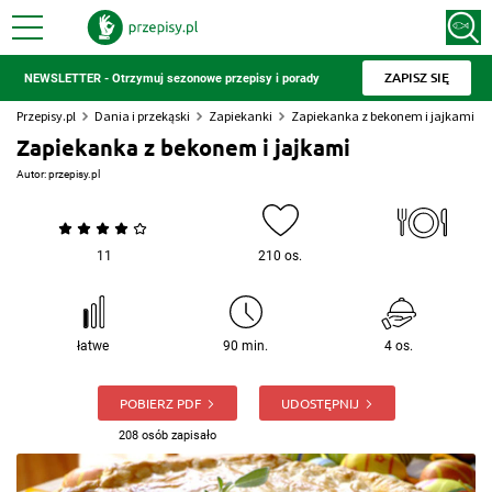
ZAPISZ SIĘ
NEWSLETTER - Otrzymuj sezonowe przepisy i porady
Przepisy.pl
Dania i przekąski
Zapiekanki
Zapiekanka z bekonem i jajkami
Zapiekanka z bekonem i jajkami
Autor:
przepisy.pl
11
210 os.
łatwe
90 min.
4 os.
POBIERZ PDF
UDOSTĘPNIJ
208 osób zapisało