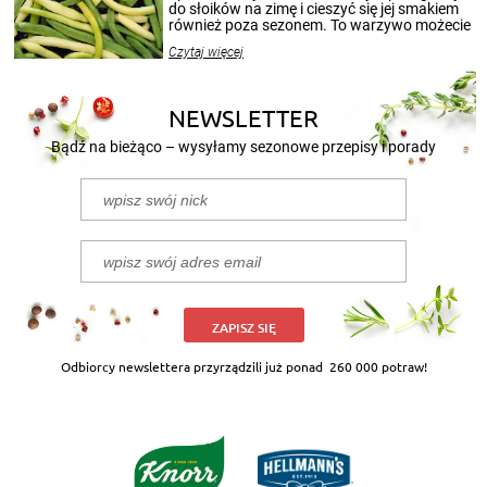
przetworów.
do słoików na zimę i cieszyć się jej smakiem
również poza sezonem. To warzywo możecie
wekować na wiele sposobów. Wykorzystajcie
Czytaj więcej
nasze propozycje!
NEWSLETTER
Bądź na bieżąco – wysyłamy sezonowe przepisy i porady
ZAPISZ SIĘ
Odbiorcy newslettera przyrządzili już ponad
260 000 potraw!