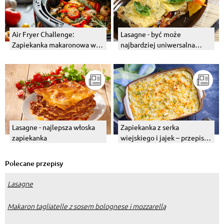
Air Fryer Challenge:
Lasagne - być może
Zapiekanka makaronowa w
najbardziej uniwersalna
20 minut? Sprawdzamy, czy
zapiekanka na świecie
to działa!
Lasagne - najlepsza włoska
Zapiekanka z serka
zapiekanka
wiejskiego i jajek – przepis z
warzywami
Polecane przepisy
Lasagne
Makaron tagliatelle z sosem bolognese i mozzarellą