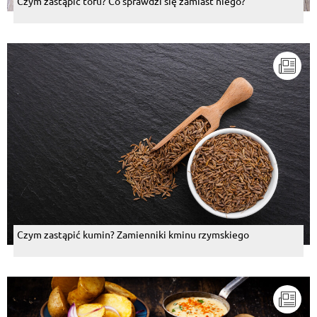
Czym zastąpić tofu? Co sprawdzi się zamiast niego?
Czym zastąpić kumin? Zamienniki kminu rzymskiego