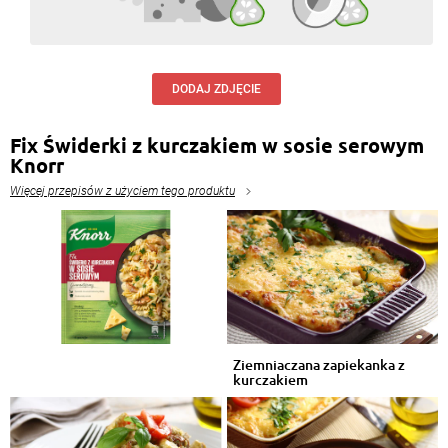
DODAJ ZDJĘCIE
Fix Świderki z kurczakiem w sosie serowym
Knorr
Więcej przepisów z użyciem tego produktu
Ziemniaczana zapiekanka z
kurczakiem