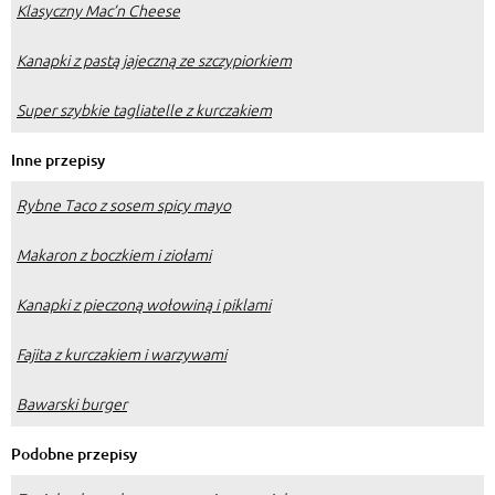
Klasyczny Mac’n Cheese
Kanapki z pastą jajeczną ze szczypiorkiem
Super szybkie tagliatelle z kurczakiem
Inne przepisy
Rybne Taco z sosem spicy mayo
Makaron z boczkiem i ziołami
Kanapki z pieczoną wołowiną i piklami
Fajita z kurczakiem i warzywami
Bawarski burger
Podobne przepisy