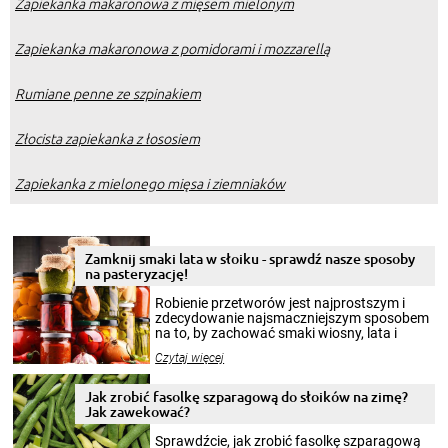
Zapiekanka makaronowa z mięsem mielonym
Zapiekanka makaronowa z pomidorami i mozzarellą
Rumiane penne ze szpinakiem
Złocista zapiekanka z łososiem
Zapiekanka z mielonego mięsa i ziemniaków
Zamknij smaki lata w słoiku - sprawdź nasze sposoby
na pasteryzację!
Robienie przetworów jest najprostszym i
zdecydowanie najsmaczniejszym sposobem
na to, by zachować smaki wiosny, lata i
jesieni na dłużej. Można robić setki zdjęć
Czytaj więcej
krajobrazów, by cieszyć nimi oko w sezonie
zimowym, ale to smaczny posiłek pozwoli w
pełni poczuć atmosferę cieplejszych
Jak zrobić fasolkę szparagową do słoików na zimę?
miesięcy. Przygotowanie słoików ze
Jak zawekować?
smakowitą zawartością musi obejmować
patenty, które pozwolą zachować świeżość
Sprawdźcie, jak zrobić fasolkę szparagową