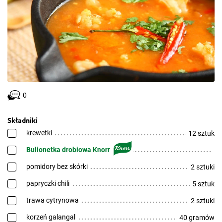
0
Składniki
krewetki
12 sztuk
Bulionetka drobiowa Knorr
pomidory bez skórki
2 sztuki
papryczki chili
5 sztuk
trawa cytrynowa
2 sztuki
korzeń galangal
40 gramów