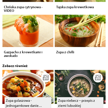
Chińska zupa cytrynowa -
Tajska zupa krewetkowa
VIDEO
Gazpacho z krewetkami i
Zupa z chilli
awokado
Zobacz również
Zupa gulaszowa -
Zupa niebecz – przepis z
jednogarnkowe danie
ziemi lubuskiej