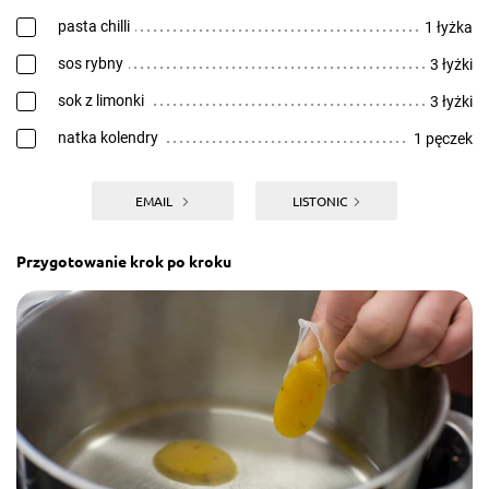
pasta chilli
1 łyżka
sos rybny
3 łyżki
sok z limonki
3 łyżki
natka kolendry
1 pęczek
EMAIL
LISTONIC
Przygotowanie krok po kroku