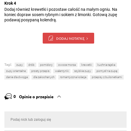
Krok 4
Dodaj również krewetki i pozostaw całość na małym ogniu. Na
koniec dopraw sosem rybnym i sokiem z limonki. Gotową zupę
podawaj posypaną kolendrą.
DODAJ NOTATKĘ
Tagi:
zupy
drób
pomidory
owoce morza
krewetki
kuchnia tajska
zupy orientalne
prosty przepis
walentynki
szybkie zupy
pomysł na zupę
danie dla dwojga
dla zakochanych
romantyczna kolacja
przepisy z bulionetkami
0
Opinie o przepisie