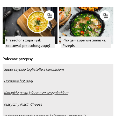
obiadowe
Przesolona zupa – jak
Pho ga – zupa wietnamska.
uratować przesoloną zupę?
Przepis
Polecane przepisy
Super szybkie tagliatelle z kurczakiem
Domowe hot dogi
Kanapki z pastą jajeczną ze szczypiorkiem
Klasyczny Mac’n Cheese
Makaron tagliatelle z sosem bolognese i mozzarellą