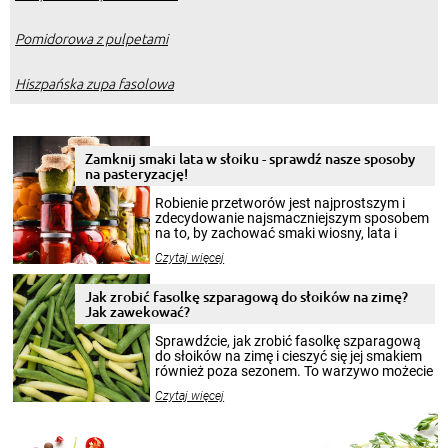
Pomidorowa z pulpetami
Hiszpańska zupa fasolowa
Zamknij smaki lata w słoiku - sprawdź nasze sposoby
na pasteryzację!
Robienie przetworów jest najprostszym i
zdecydowanie najsmaczniejszym sposobem
na to, by zachować smaki wiosny, lata i
jesieni na dłużej. Można robić setki zdjęć
Czytaj więcej
krajobrazów, by cieszyć nimi oko w sezonie
zimowym, ale to smaczny posiłek pozwoli w
pełni poczuć atmosferę cieplejszych
Jak zrobić fasolkę szparagową do słoików na zimę?
miesięcy. Przygotowanie słoików ze
Jak zawekować?
smakowitą zawartością musi obejmować
patenty, które pozwolą zachować świeżość
Sprawdźcie, jak zrobić fasolkę szparagową
przetworów.
do słoików na zimę i cieszyć się jej smakiem
również poza sezonem. To warzywo możecie
wekować na wiele sposobów. Wykorzystajcie
Czytaj więcej
nasze propozycje!