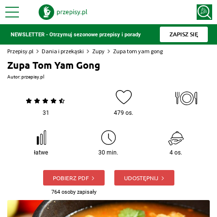
ZAPISZ SIĘ
NEWSLETTER - Otrzymuj sezonowe przepisy i porady
Przepisy.pl
Dania i przekąski
Zupy
Zupa tom yam gong
Zupa Tom Yam Gong
Autor:
przepisy.pl
31
479 os.
łatwe
30 min.
4 os.
POBIERZ PDF
UDOSTĘPNIJ
764 osoby zapisały