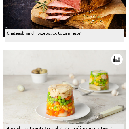
Chateaubriand – przepis. Co to za mięso?
Auszpik – co to jest? Jak zrobić i czym różni się od sztamu?