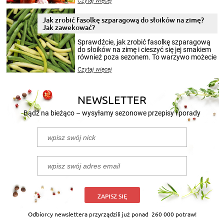
Czytaj więcej
krajobrazów, by cieszyć nimi oko w sezonie
zimowym, ale to smaczny posiłek pozwoli w
pełni poczuć atmosferę cieplejszych
Jak zrobić fasolkę szparagową do słoików na zimę?
miesięcy. Przygotowanie słoików ze
Jak zawekować?
smakowitą zawartością musi obejmować
patenty, które pozwolą zachować świeżość
Sprawdźcie, jak zrobić fasolkę szparagową
przetworów.
do słoików na zimę i cieszyć się jej smakiem
również poza sezonem. To warzywo możecie
wekować na wiele sposobów. Wykorzystajcie
Czytaj więcej
nasze propozycje!
NEWSLETTER
Bądź na bieżąco – wysyłamy sezonowe przepisy i porady
ZAPISZ SIĘ
Odbiorcy newslettera przyrządzili już ponad
260 000 potraw!