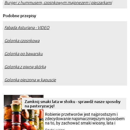
Burger z hummusem, czosnkowym majonezem i pieczarkami
Podobne przepisy
Fabada Asturiana - VIDEO
Golonka czosnkowa
Golonka po bawarsku
Golonka z piwną skórką
Golonka pieczona w kapuscie
Zamknij smaki lata w słoiku - sprawdź nasze sposoby
na pasteryzację!
Robienie przetworów jest najprostszym i
zdecydowanie najsmaczniejszym sposobem
na to, by zachować smaki wiosny, lata i
jesieni na dłużej. Można robić setki zdjęć