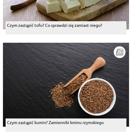
Czym zastąpić tofu? Co sprawdzi się zamiast niego?
Czym zastąpić kumin? Zamienniki kminu rzymskiego