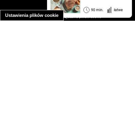
regulamin
informacja o prywatności
90 min.
łatwe
Ustawienia plików cookie
informacja o wykorzystaniu plików cookie
ułatwienia dostępu
Najpopularniejsze przepisy
spaghetti bolognese
makaron z kurczakiem w sosie śmietanowym
kanapka z indykiem
ratatouille
lahmacun
mac and cheese
zupa minestrone
cannelloni ze szpinakiem i ricottą
spaghetti przepisy
makaron z kurczakiem
tagliatelle z kurczakiem