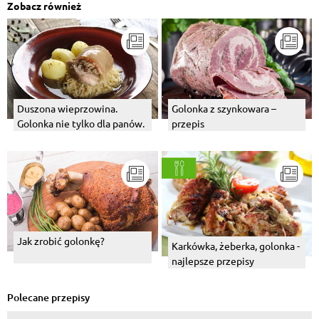
Zobacz również
Duszona wieprzowina.
Golonka z szynkowara –
Golonka nie tylko dla panów.
przepis
Jak zrobić golonkę?
Karkówka, żeberka, golonka -
najlepsze przepisy
Polecane przepisy