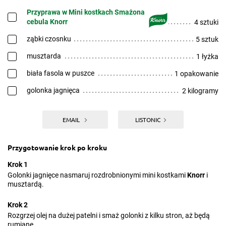
Przyprawa w Mini kostkach Smażona
cebula Knorr
4 sztuki
ząbki czosnku
5 sztuk
musztarda
1 łyżka
biała fasola w puszce
1 opakowanie
golonka jagnięca
2 kilogramy
EMAIL
LISTONIC
Przygotowanie krok po kroku
Krok 1
Golonki jagnięce nasmaruj rozdrobnionymi mini kostkami
Knorr
i
musztardą.
Krok 2
Rozgrzej olej na dużej patelni i smaż golonki z kilku stron, aż będą
rumiane.