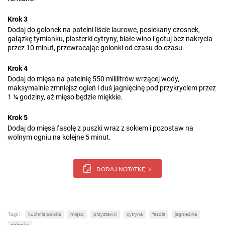
Krok 3
Dodaj do golonek na patelni liście laurowe, posiekany czosnek,
gałązkę tymianku, plasterki cytryny, białe wino i gotuj bez nakrycia
przez 10 minut, przewracając golonki od czasu do czasu.
Krok 4
Dodaj do mięsa na patelnię 550 mililitrów wrzącej wody,
maksymalnie zmniejsz ogień i duś jagnięcinę pod przykryciem przez
1 ¼ godziny, aż mięso będzie miękkie.
Krok 5
Dodaj do mięsa fasolę z puszki wraz z sokiem i pozostaw na
wolnym ogniu na kolejne 5 minut.
DODAJ NOTATKĘ
Tagi:
kuchnia polska
mięso
przystawki
cytryna
fasola
jagnięcina
golonka