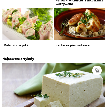
Parówki w cieście francuskim z
warzywami
Roladki z szynki
Kartacze pieczarkowe
Najnowsze artykuły