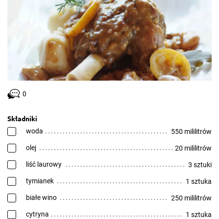
0
Składniki
woda
550 mililitrów
olej
20 mililitrów
liść laurowy
3 sztuki
tymianek
1 sztuka
białe wino
250 mililitrów
cytryna
1 sztuka