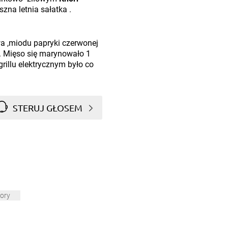
zna letnia sałatka .
wa ,miodu papryki czerwonej
. Mięso się marynowało 1
illu elektrycznym było co
STERUJ GŁOSEM
ory