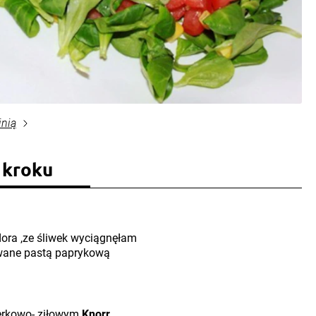
inią
 kroku
ora ,ze śliwek wyciągnęłam
ewane pastą paprykową
erkowo- ziłowym
Knorr