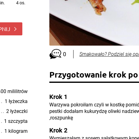
in.
4 os.
PNIJ
0
Smakowało? Podziel się op
Przygotowanie krok po
00 mililitrów
Krok 1
1 łyżeczka
Warzywa pokroiłam czyli w kostkę pomid
2 łyżeczki
pestki dodałam kukurydzę oliwki nadzi
,roszpunkę
1 szczypta
Krok 2
1 kilogram
Wymieszałam z sosem sałatkowym kop