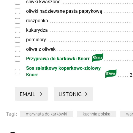
śliwki kwaszone
oliwki nadziewane pasta paprykową
roszponka
kukurydza
pomidory
oliwa z oliwek
Przyprawa do karkówki Knorr
Sos sałatkowy koperkowo-ziołowy
Knorr
2
EMAIL
LISTONIC
Tagi:
marynata do karkówki
kuchnia polska
wa