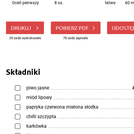
Oceń pierwszy
8 os.
łatwe
60 m
DRUKUJ
POBIERZ PDF
UDOSTĘ
29 osób wydrukowało
78 osób zapisało
Składniki
piwo jasne
4
miód lipowy
papryka czerwona mielona słodka
chilli szczypta
karkówka