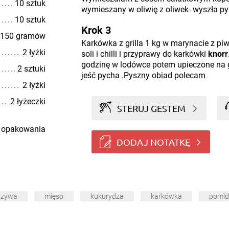
10 sztuk
wymieszany w oliwię z oliwek- wyszła pys
10 sztuk
Krok 3
150 gramów
Karkówka z grilla 1 kg w marynacie z pi
2 łyżki
soli i chilli i przyprawy do karkówki
knorr
godzinę w lodówce potem upieczone na gr
2 sztuki
jeść pycha .Pyszny obiad polecam
2 łyżki
2 łyżeczki
STERUJ GESTEM
 opakowania
DODAJ NOTATKĘ
rzywa
mięso
kukurydza
karkówka
pomid