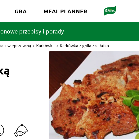
GRA
MEAL PLANNER
onowe przepisy i porady
ia z wieprzowiną
Karkówka
Karkówka z grilla z sałatką
ką