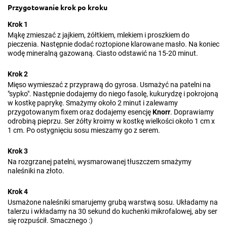
Przygotowanie krok po kroku
Krok 1
Mąkę zmieszać z jajkiem, żółtkiem, mlekiem i proszkiem do
pieczenia. Następnie dodać roztopione klarowane masło. Na koniec
wodę mineralną gazowaną. Ciasto odstawić na 15-20 minut.
Krok 2
Mięso wymieszać z przyprawą do gyrosa. Usmażyć na patelni na
"sypko". Następnie dodajemy do niego fasolę, kukurydzę i pokrojoną
w kostkę paprykę. Smażymy około 2 minut i zalewamy
przygotowanym fixem oraz dodajemy esencję
Knorr
. Doprawiamy
odrobiną pieprzu. Ser żółty kroimy w kostkę wielkości około 1 cm x
1 cm. Po ostygnięciu sosu mieszamy go z serem.
Krok 3
Na rozgrzanej patelni, wysmarowanej tłuszczem smażymy
naleśniki na złoto.
Krok 4
Usmażone naleśniki smarujemy grubą warstwą sosu. Układamy na
talerzu i wkładamy na 30 sekund do kuchenki mikrofalowej, aby ser
się rozpuścił. Smacznego :)