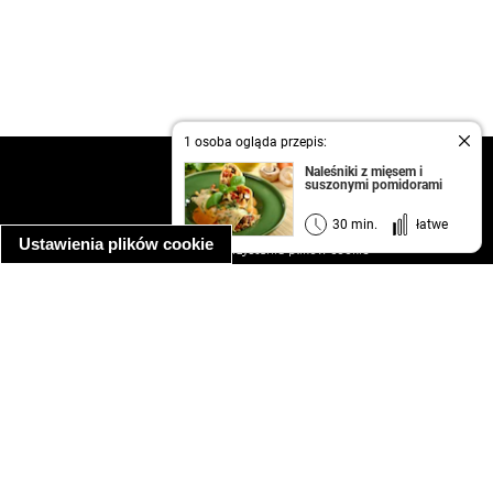
1 osoba ogląda przepis:
kontakt
Naleśniki z mięsem i
suszonymi pomidorami
regulamin
informacja o prywatności
30 min.
łatwe
Ustawienia plików cookie
informacja o wykorzystaniu plików cookie
ułatwienia dostępu
Najpopularniejsze przepisy
spaghetti bolognese
makaron z kurczakiem w sosie śmietanowym
kanapka z indykiem
ratatouille
lahmacun