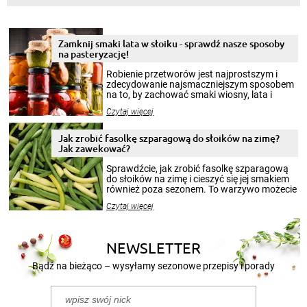
Zamknij smaki lata w słoiku - sprawdź nasze sposoby
na pasteryzację!
Robienie przetworów jest najprostszym i
zdecydowanie najsmaczniejszym sposobem
na to, by zachować smaki wiosny, lata i
jesieni na dłużej. Można robić setki zdjęć
Czytaj więcej
krajobrazów, by cieszyć nimi oko w sezonie
zimowym, ale to smaczny posiłek pozwoli w
pełni poczuć atmosferę cieplejszych
Jak zrobić fasolkę szparagową do słoików na zimę?
miesięcy. Przygotowanie słoików ze
Jak zawekować?
smakowitą zawartością musi obejmować
patenty, które pozwolą zachować świeżość
Sprawdźcie, jak zrobić fasolkę szparagową
przetworów.
do słoików na zimę i cieszyć się jej smakiem
również poza sezonem. To warzywo możecie
wekować na wiele sposobów. Wykorzystajcie
Czytaj więcej
nasze propozycje!
NEWSLETTER
Bądź na bieżąco – wysyłamy sezonowe przepisy i porady