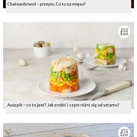
Chateaubriand – przepis. Co to za mięso?
Auszpik – co to jest? Jak zrobić i czym różni się od sztamu?