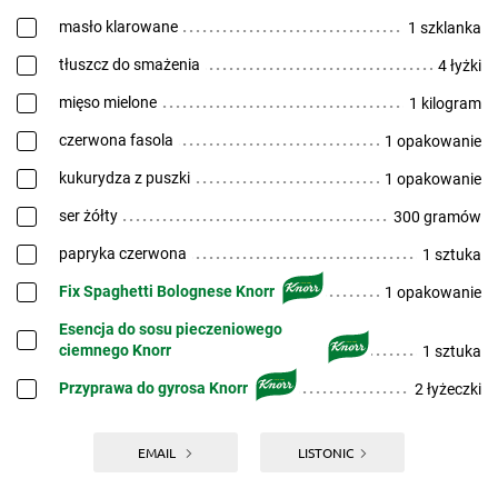
masło klarowane
1 szklanka
tłuszcz do smażenia
4 łyżki
mięso mielone
1 kilogram
czerwona fasola
1 opakowanie
kukurydza z puszki
1 opakowanie
ser żółty
300 gramów
papryka czerwona
1 sztuka
Fix Spaghetti Bolognese Knorr
1 opakowanie
Esencja do sosu pieczeniowego
ciemnego Knorr
1 sztuka
Przyprawa do gyrosa Knorr
2 łyżeczki
EMAIL
LISTONIC