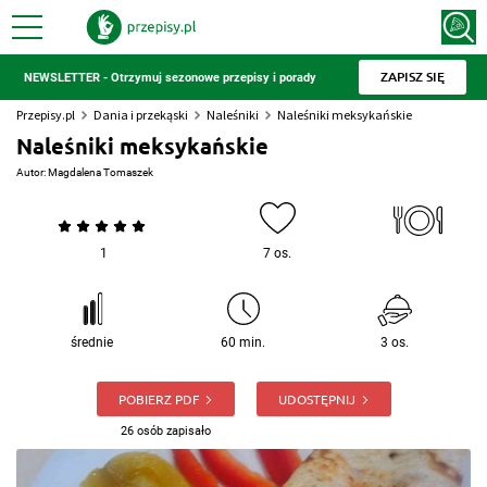
ZAPISZ SIĘ
NEWSLETTER - Otrzymuj sezonowe przepisy i porady
Przepisy.pl
Dania i przekąski
Naleśniki
Naleśniki meksykańskie
Naleśniki meksykańskie
Autor:
Magdalena Tomaszek
1
7 os.
średnie
60 min.
3 os.
POBIERZ PDF
UDOSTĘPNIJ
26 osób zapisało