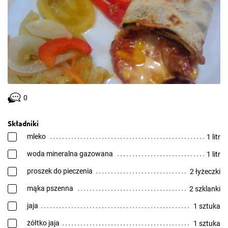
0
Składniki
mleko
1 litr
woda mineralna gazowana
1 litr
proszek do pieczenia
2 łyżeczki
mąka pszenna
2 szklanki
jaja
1 sztuka
żółtko jaja
1 sztuka