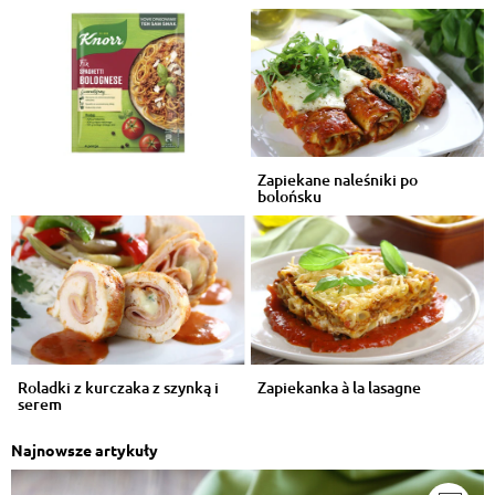
Zapiekane naleśniki po
bolońsku
Roladki z kurczaka z szynką i
Zapiekanka à la lasagne
serem
Najnowsze artykuły