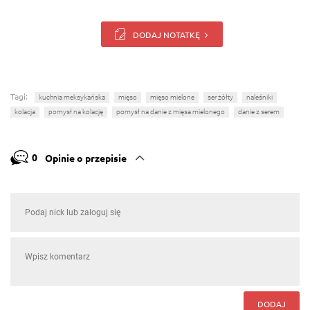
DODAJ NOTATKĘ
Tagi:
kuchnia meksykańska
mięso
mięso mielone
ser żółty
naleśniki
kolacja
pomysł na kolację
pomysł na danie z mięsa mielonego
danie z serem
0
Opinie o przepisie
DODAJ