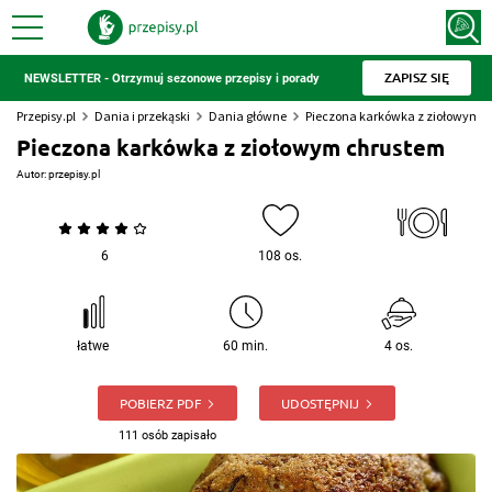
ZAPISZ SIĘ
NEWSLETTER - Otrzymuj sezonowe przepisy i porady
Przepisy.pl
Dania i przekąski
Dania główne
Pieczona karkówka z ziołowym 
Pieczona karkówka z ziołowym chrustem
Autor:
przepisy.pl
6
108 os.
łatwe
60 min.
4 os.
POBIERZ PDF
UDOSTĘPNIJ
111 osób zapisało