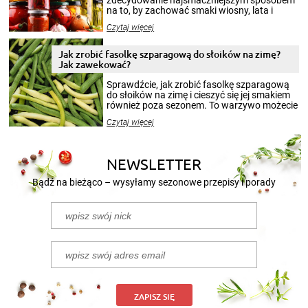
zdecydowanie najsmaczniejszym sposobem
na to, by zachować smaki wiosny, lata i
jesieni na dłużej. Można robić setki zdjęć
Czytaj więcej
krajobrazów, by cieszyć nimi oko w sezonie
zimowym, ale to smaczny posiłek pozwoli w
pełni poczuć atmosferę cieplejszych
Jak zrobić fasolkę szparagową do słoików na zimę?
miesięcy. Przygotowanie słoików ze
Jak zawekować?
smakowitą zawartością musi obejmować
patenty, które pozwolą zachować świeżość
Sprawdźcie, jak zrobić fasolkę szparagową
przetworów.
do słoików na zimę i cieszyć się jej smakiem
również poza sezonem. To warzywo możecie
wekować na wiele sposobów. Wykorzystajcie
Czytaj więcej
nasze propozycje!
NEWSLETTER
Bądź na bieżąco – wysyłamy sezonowe przepisy i porady
ZAPISZ SIĘ