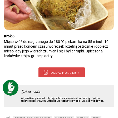
Krok 6
Mięso włóż do nagrzanego do 180 °C piekarnika na 55 minut. 10
minut przed końcem czasu woreczek rozetnij ostrożnie i dopiecz
mięso, aby jego wierzch zrumienił się i był chrupki. Upieczoną
karkówkę krój w grube plastry.
DODAJ NOTATKĘ
Dobra rada:
Aby natka z pietruszki dłużej zachowała świeżość, opłucz ją, ułóż na
ręczniku papierowym, włóż do woreczka foliowego i umieśc w lodówce.
Tagi:
pieczona karkówka w plastrach
kuchnia polska
warzywa
mięso