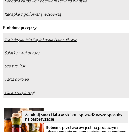
Kanapka klubowa z boczkiem i szynką z indyka
Kanapka z grillowaną wołowiną
Podobne przepisy
Tort-Wspaniała Zapiekanka Naleśnikowa
Sałatka z kukurydzą
Sos sycylijski
Tarta porowa
Ciasto na pierogi
Zamknij smaki lata w słoiku - sprawdź nasze sposoby
na pasteryzację!
Robienie przetworów jest najprostszym i