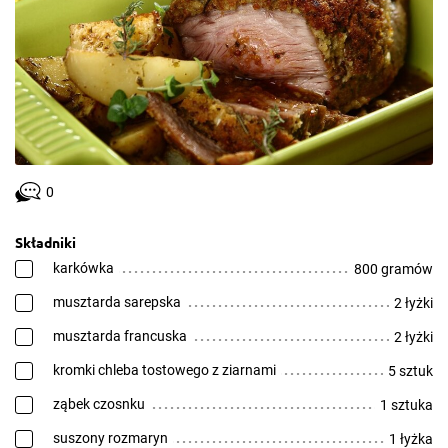
0
Składniki
karkówka
800 gramów
musztarda sarepska
2 łyżki
musztarda francuska
2 łyżki
kromki chleba tostowego z ziarnami
5 sztuk
ząbek czosnku
1 sztuka
suszony rozmaryn
1 łyżka