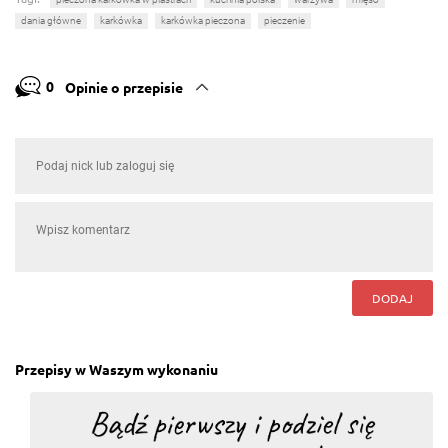
dania główne
karkówka
karkówka pieczona
pieczenie
0
Opinie o przepisie
DODAJ
Przepisy w Waszym wykonaniu