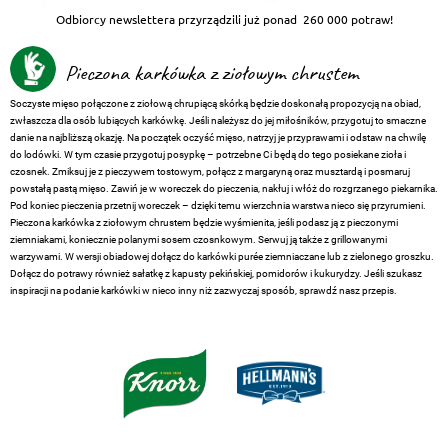
Odbiorcy newslettera przyrządzili już ponad
260 000 potraw!
Pieczona karkówka z ziołowym chrustem
Soczyste mięso połączone z ziołową chrupiącą skórką będzie doskonałą propozycją na obiad,
zwłaszcza dla osób lubiących karkówkę. Jeśli należysz do jej miłośników, przygotuj to smaczne
danie na najbliższą okazję. Na początek oczyść mięso, natrzyj je przyprawami i odstaw na chwilę
do lodówki. W tym czasie przygotuj posypkę – potrzebne Ci będą do tego posiekane zioła i
czosnek. Zmiksuj je z pieczywem tostowym, połącz z margaryną oraz musztardą i posmaruj
powstałą pastą mięso. Zawiń je w woreczek do pieczenia, nakłuj i włóż do rozgrzanego piekarnika.
Pod koniec pieczenia przetnij woreczek – dzięki temu wierzchnia warstwa nieco się przyrumieni.
Pieczona karkówka z ziołowym chrustem będzie wyśmienita, jeśli podasz ją z pieczonymi
ziemniakami, koniecznie polanymi sosem czosnkowym. Serwuj ją także z grillowanymi
warzywami. W wersji obiadowej dołącz do karkówki purée ziemniaczane lub z zielonego groszku.
Dołącz do potrawy również sałatkę z kapusty pekińskiej, pomidorów i kukurydzy. Jeśli szukasz
inspiracji na podanie karkówki w nieco inny niż zazwyczaj sposób, sprawdź nasz przepis.