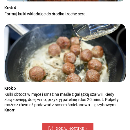
Krok 4
Formuj kulki wkładając do środka trochę sera.
Krok 5
Kulki obtocz w mące i smaż na maśle z gałązką szałwii. Kiedy
zbrązowieją, dolej wino, przykryj patelnię i duś 20 minut. Pulpety
możesz również podawać z sosem śmietanowo – grzybowym
Knorr
.
DODAJ NOTATKĘ