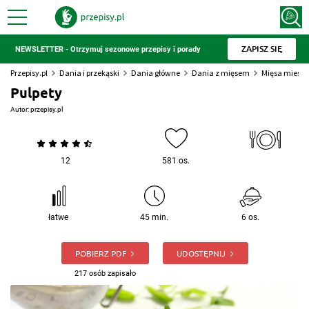
ZAPISZ SIĘ
NEWSLETTER - Otrzymuj sezonowe przepisy i porady
Przepisy.pl
Dania i przekąski
Dania główne
Dania z mięsem
Mięsa miesz
Pulpety
Autor:
przepisy.pl
12
581 os.
łatwe
45 min.
6 os.
POBIERZ PDF
UDOSTĘPNIJ
217 osób zapisało