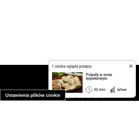
1 osoba ogląda przepis:
kontakt
Pulpety w sosie
koperkowym
regulamin
informacja o prywatności
40 min.
łatwe
Ustawienia plików cookie
informacja o wykorzystaniu plików cookie
ułatwienia dostępu
Najpopularniejsze przepisy
spaghetti bolognese
makaron z kurczakiem w sosie śmietanowym