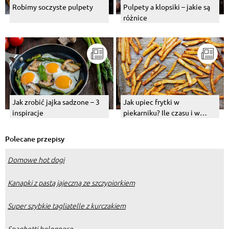
Robimy soczyste pulpety
Pulpety a klopsiki – jakie są
różnice
Jak zrobić jajka sadzone – 3
Jak upiec frytki w
inspiracje
piekarniku? Ile czasu i w
jakiej temperaturze je piec?
Polecane przepisy
Domowe hot dogi
Kanapki z pastą jajeczną ze szczypiorkiem
Super szybkie tagliatelle z kurczakiem
Spaghetti bolognese