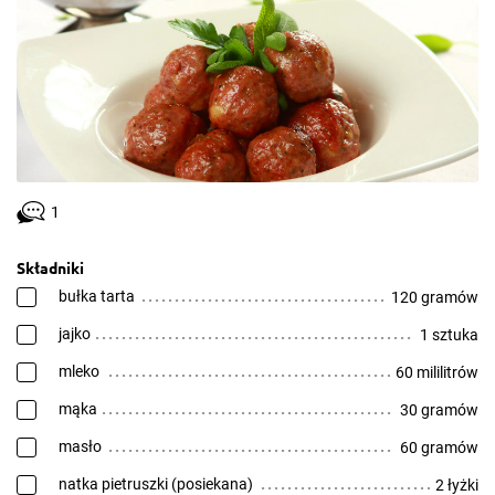
1
Składniki
bułka tarta
120 gramów
jajko
1 sztuka
mleko
60 mililitrów
mąka
30 gramów
masło
60 gramów
natka pietruszki (posiekana)
2 łyżki