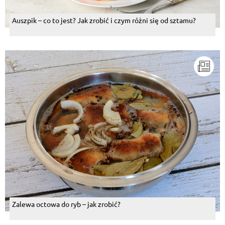
Auszpik – co to jest? Jak zrobić i czym różni się od sztamu?
Zalewa octowa do ryb – jak zrobić?