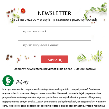
NEWSLETTER
Bądź na bieżąco – wysyłamy sezonowe przepisy i porady
ZAPISZ SIĘ
Odbiorcy newslettera przyrządzili już ponad
260 000 potraw!
Pulpety
Marzą ci się na obiad pulpety, ale chciałabyś lekko wzbogacić ich pospolity smak? Postaw na
mięsne kuleczki z serową niespodzianką w środku. Nawet tak proste danie jak pulpety można
przyrządzić na wiele sposobów. Wystarczy odrobina fantazji i dodatek w postaci żółtego sera,
najlepiej o nieco ostrym smaku. Zetrzyj go na tarce o grubych oczkach, a następnie ukryj w samym
sercu klopsików, gdzie będzie mógł spokojnie roztopić się podczas smażenia. Przepis modyfikuj