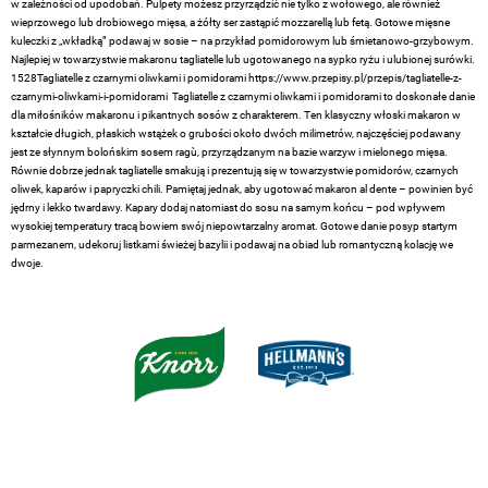
w zależności od upodobań. Pulpety możesz przyrządzić nie tylko z wołowego, ale również
wieprzowego lub drobiowego mięsa, a żółty ser zastąpić mozzarellą lub fetą. Gotowe mięsne
kuleczki z „wkładką” podawaj w sosie – na przykład pomidorowym lub śmietanowo-grzybowym.
Najlepiej w towarzystwie makaronu tagliatelle lub ugotowanego na sypko ryżu i ulubionej surówki.
1528Tagliatelle z czarnymi oliwkami i pomidorami https://www.przepisy.pl/przepis/tagliatelle-z-
czarnymi-oliwkami-i-pomidorami Tagliatelle z czarnymi oliwkami i pomidorami to doskonałe danie
dla miłośników makaronu i pikantnych sosów z charakterem. Ten klasyczny włoski makaron w
kształcie długich, płaskich wstążek o grubości około dwóch milimetrów, najczęściej podawany
jest ze słynnym bolońskim sosem ragù, przyrządzanym na bazie warzyw i mielonego mięsa.
Równie dobrze jednak tagliatelle smakują i prezentują się w towarzystwie pomidorów, czarnych
oliwek, kaparów i papryczki chili. Pamiętaj jednak, aby ugotować makaron al dente – powinien być
jędrny i lekko twardawy. Kapary dodaj natomiast do sosu na samym końcu – pod wpływem
wysokiej temperatury tracą bowiem swój niepowtarzalny aromat. Gotowe danie posyp startym
parmezanem, udekoruj listkami świeżej bazylii i podawaj na obiad lub romantyczną kolację we
dwoje.