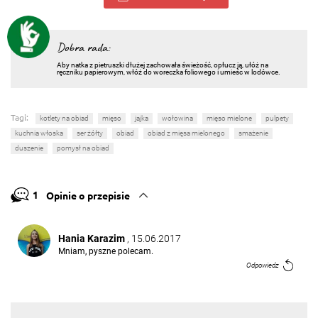
Dobra rada:
Aby natka z pietruszki dłużej zachowała świeżość, opłucz ją, ułóż na
ręczniku papierowym, włóż do woreczka foliowego i umieśc w lodówce.
Tagi:
kotlety na obiad
mięso
jajka
wołowina
mięso mielone
pulpety
kuchnia włoska
ser żółty
obiad
obiad z mięsa mielonego
smażenie
duszenie
pomysł na obiad
1
Opinie o przepisie
Hania Karazim
, 15.06.2017
Mniam, pyszne polecam.
Odpowiedz