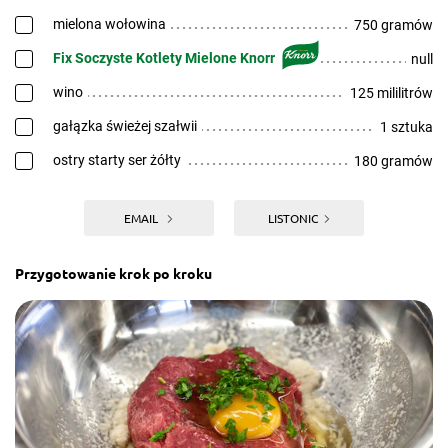
mielona wołowina
750 gramów
Fix Soczyste Kotlety Mielone Knorr
null
wino
125 mililitrów
gałązka świeżej szałwii
1 sztuka
ostry starty ser żółty
180 gramów
EMAIL
LISTONIC
Przygotowanie krok po kroku