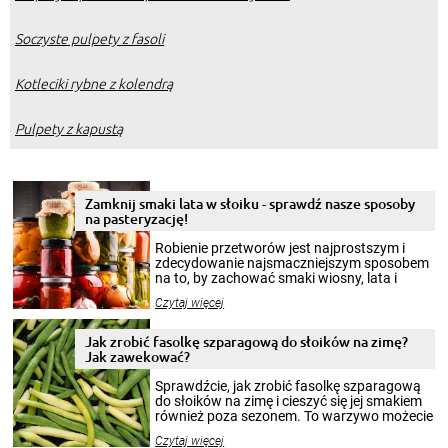
Soczyste pulpety z fasoli
Kotleciki rybne z kolendrą
Pulpety z kapustą
Zamknij smaki lata w słoiku - sprawdź nasze sposoby
na pasteryzację!
Robienie przetworów jest najprostszym i
zdecydowanie najsmaczniejszym sposobem
na to, by zachować smaki wiosny, lata i
jesieni na dłużej. Można robić setki zdjęć
Czytaj więcej
krajobrazów, by cieszyć nimi oko w sezonie
zimowym, ale to smaczny posiłek pozwoli w
pełni poczuć atmosferę cieplejszych
Jak zrobić fasolkę szparagową do słoików na zimę?
miesięcy. Przygotowanie słoików ze
Jak zawekować?
smakowitą zawartością musi obejmować
patenty, które pozwolą zachować świeżość
Sprawdźcie, jak zrobić fasolkę szparagową
przetworów.
do słoików na zimę i cieszyć się jej smakiem
również poza sezonem. To warzywo możecie
wekować na wiele sposobów. Wykorzystajcie
Czytaj więcej
nasze propozycje!