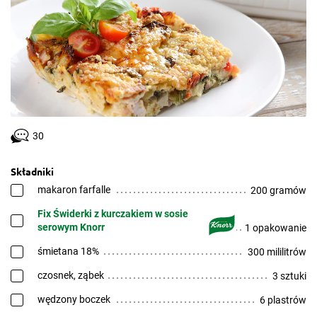
30
Składniki
makaron farfalle
200 gramów
Fix Świderki z kurczakiem w sosie
serowym Knorr
1 opakowanie
śmietana 18%
300 mililitrów
czosnek, ząbek
3 sztuki
wędzony boczek
6 plastrów