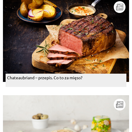
Odpowiedz
Karina Ciszewska
, 21.10.2015
czy moge prosic o przepis ? nie umiem sie oprzec...
Odpowiedz
Czarne Oki
, 21.10.2015
Wszystkie zapiekanki z makaronami sa dobre.Ja
robilam w niedziele Lazanie.
Odpowiedz
Chateaubriand – przepis. Co to za mięso?
Ewelina Frakowska
, 21.10.2015
pycha
Odpowiedz
Alina Pieńkowska-Pietrzak
, 21.10.2015
Smakowicie
Odpowiedz