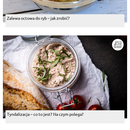
Wojciech Stępień
, 21.10.2015
Zalewa octowa do ryb – jak zrobić?
Smacznego pyszne.
Odpowiedz
Aneta Sójka
, 19.10.2015
W spisie brakuje pieczarek.;-)
Odpowiedz
magdalena furdyna
, 19.10.2015
pysznie wygląda
Odpowiedz
Tyndalizacja – co to jest? Na czym polega?