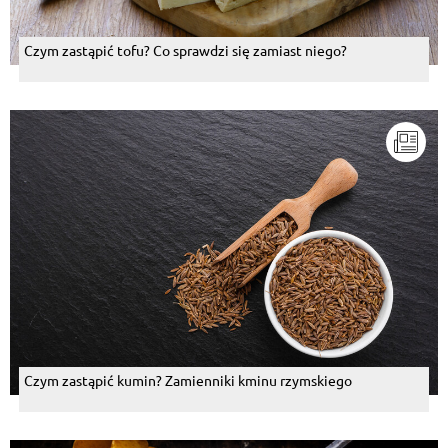
Odpowiedz
Czym zastąpić tofu? Co sprawdzi się zamiast niego?
Kazimierz H Kozłowski
, 21.10.2015
To jest pyszne.
Odpowiedz
Czarne Oki
, 21.10.2015
Przepis ,praktycznie wszystko na tzw.oko.Makaron
ugotowany na lazanię.Nadzienie to ricotta z
jajkiem,szpinakiem,sola,pieprzem,czosnkiem i
szczyta gałki muszkatalowej,wymieszany
razem.Drugie nadzienie to mielone mięso wołowe lub
wieprzowe około 500gr,przesmażone i odlany
tłuszcz,dodanie pare łyżek sosu pomidorowego i
troszczkę do smaku.Ugotowany i odcedzony
makaron przekładamy na zmianę z nadzieniami i
zapiekamy w piekarniku około 1 godziny na
350F/180C.Posypujemy na gorze mozzalera.
Odpowiedz
Czym zastąpić kumin? Zamienniki kminu rzymskiego
Aleksandra Sarna
, 21.10.2015
w liście ze składnikami brak pieczarek..