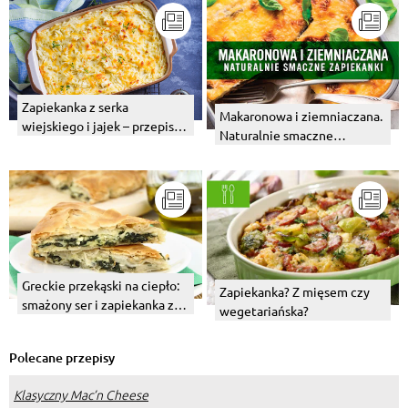
Zapiekanka z serka
Makaronowa i ziemniaczana.
wiejskiego i jajek – przepis z
Naturalnie smaczne
warzywami
zapiekanki - Infografika
Greckie przekąski na ciepło:
Zapiekanka? Z mięsem czy
smażony ser i zapiekanka z
wegetariańska?
fetą, szpinakiem i ciastem
filo
Polecane przepisy
Klasyczny Mac’n Cheese