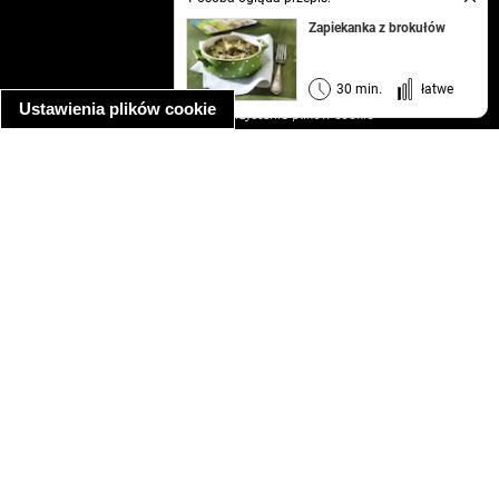
Zapiekanka z brokułów
kontakt
regulamin
informacja o prywatności
30 min.
łatwe
Ustawienia plików cookie
informacja o wykorzystaniu plików cookie
ułatwienia dostępu
Najpopularniejsze przepisy
spaghetti bolognese
makaron z kurczakiem w sosie śmietanowym
kanapka z indykiem
ratatouille
lahmacun
mac and cheese
zupa minestrone
cannelloni ze szpinakiem i ricottą
spaghetti przepisy