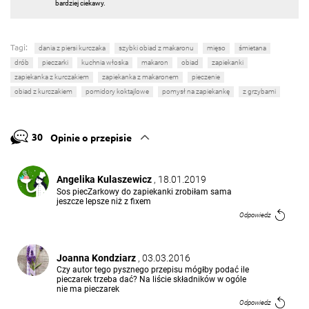
bardziej ciekawy.
Tagi:
dania z piersi kurczaka
szybki obiad z makaronu
mięso
śmietana
drób
pieczarki
kuchnia włoska
makaron
obiad
zapiekanki
zapiekanka z kurczakiem
zapiekanka z makaronem
pieczenie
obiad z kurczakiem
pomidory koktajlowe
pomysł na zapiekankę
z grzybami
30
Opinie o przepisie
Angelika Kulaszewicz
, 18.01.2019
Sos piecZarkowy do zapiekanki zrobiłam sama
jeszcze lepsze niż z fixem
Odpowiedz
Joanna Kondziarz
, 03.03.2016
Czy autor tego pysznego przepisu mógłby podać ile
pieczarek trzeba dać? Na liście składników w ogóle
nie ma pieczarek
Odpowiedz