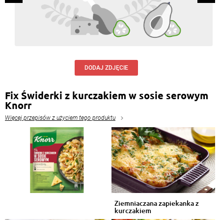
Maria Latka
, 22.10.2015
Smaczna
Odpowiedz
Błazej Nowaczynski
, 21.10.2015
DODAJ ZDJĘCIE
Taa;)
Odpowiedz
Fix Świderki z kurczakiem w sosie serowym
Knorr
Stanisław Jacek Chlebda
, 21.10.2015
Więcej przepisów z użyciem tego produktu
Zofia Krystyna robi podobne fantazje. Czasem mają
dziwny smak, bo kombinacje składników i smaków
sa dziwne - ale nigdy nic nie zostaje.
Odpowiedz
Monika Misztur
, 21.10.2015
Błazej Nowaczynski czekam na tę zapiekankę w
Twoim wydaniu :)
Odpowiedz
Ziemniaczana zapiekanka z
kurczakiem