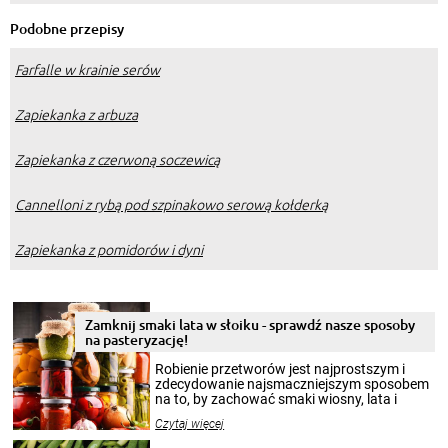
Podobne przepisy
Farfalle w krainie serów
Zapiekanka z arbuza
Zapiekanka z czerwoną soczewicą
Cannelloni z rybą pod szpinakowo serową kołderką
Zapiekanka z pomidorów i dyni
Zamknij smaki lata w słoiku - sprawdź nasze sposoby
na pasteryzację!
Robienie przetworów jest najprostszym i
zdecydowanie najsmaczniejszym sposobem
na to, by zachować smaki wiosny, lata i
jesieni na dłużej. Można robić setki zdjęć
Czytaj więcej
krajobrazów, by cieszyć nimi oko w sezonie
zimowym, ale to smaczny posiłek pozwoli w