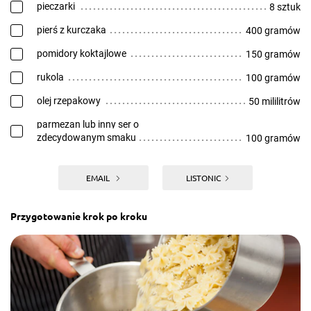
pieczarki
8 sztuk
pierś z kurczaka
400 gramów
pomidory koktajlowe
150 gramów
rukola
100 gramów
olej rzepakowy
50 mililitrów
parmezan lub inny ser o
zdecydowanym smaku
100 gramów
EMAIL
LISTONIC
Przygotowanie krok po kroku