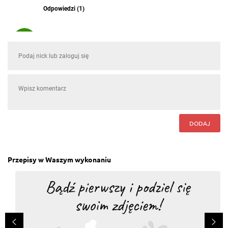
Odpowiedzi (1)
Wiolett Lipińska
, 03.03.2016
pycha
Odpowiedz
monika bieniek
, 25.02.2016
pycha
Odpowiedz
DODAJ
Marcin Michalak
, 29.11.2015
Serio ? Fix Knor ? Proszę o sklad tego .....baj
Przepisy w Waszym wykonaniu
Odpowiedz
Lidia Pruska
, 22.10.2015
Lubię to!
Odpowiedz