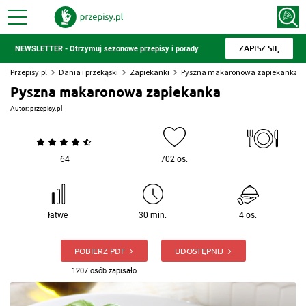
ZAPISZ SIĘ
NEWSLETTER - Otrzymuj sezonowe przepisy i porady
Przepisy.pl
Dania i przekąski
Zapiekanki
Pyszna makaronowa zapiekanka
Pyszna makaronowa zapiekanka
Autor:
przepisy.pl
64
702 os.
łatwe
30 min.
4 os.
POBIERZ PDF
UDOSTĘPNIJ
1207 osób zapisało