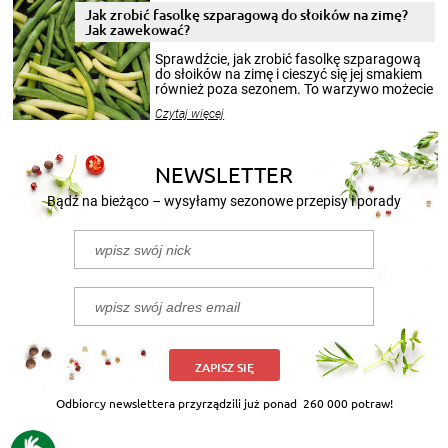
pełni poczuć atmosferę cieplejszych
Jak zrobić fasolkę szparagową do słoików na zimę?
miesięcy. Przygotowanie słoików ze
Jak zawekować?
smakowitą zawartością musi obejmować
patenty, które pozwolą zachować świeżość
Sprawdźcie, jak zrobić fasolkę szparagową
przetworów.
do słoików na zimę i cieszyć się jej smakiem
również poza sezonem. To warzywo możecie
wekować na wiele sposobów. Wykorzystajcie
Czytaj więcej
nasze propozycje!
NEWSLETTER
Bądź na bieżąco – wysyłamy sezonowe przepisy i porady
ZAPISZ SIĘ
Odbiorcy newslettera przyrządzili już ponad
260 000 potraw!