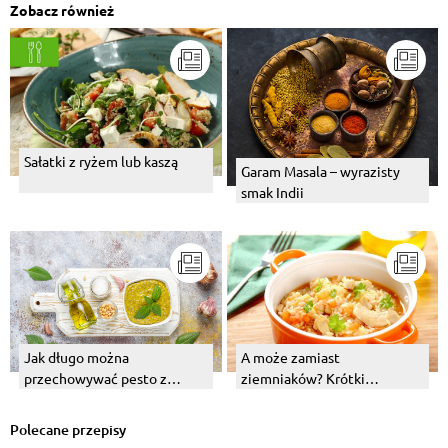
Zobacz również
Sałatki z ryżem lub kaszą
Garam Masala – wyrazisty
smak Indii
Jak długo można
A może zamiast
przechowywać pesto z
ziemniaków? Krótki
czosnku niedźwiedziego?
przewodnik po ryżu, część 1.
Jak je pasteryzować?
Polecane przepisy