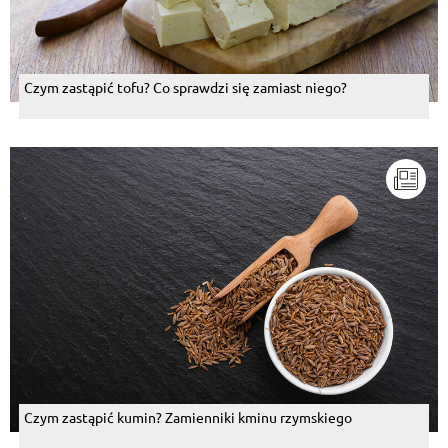
Czym zastąpić tofu? Co sprawdzi się zamiast niego?
Czym zastąpić kumin? Zamienniki kminu rzymskiego