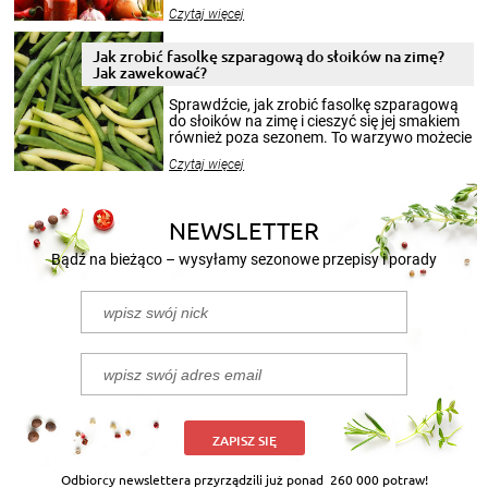
jesieni na dłużej. Można robić setki zdjęć
Czytaj więcej
krajobrazów, by cieszyć nimi oko w sezonie
zimowym, ale to smaczny posiłek pozwoli w
pełni poczuć atmosferę cieplejszych
Jak zrobić fasolkę szparagową do słoików na zimę?
miesięcy. Przygotowanie słoików ze
Jak zawekować?
smakowitą zawartością musi obejmować
patenty, które pozwolą zachować świeżość
Sprawdźcie, jak zrobić fasolkę szparagową
przetworów.
do słoików na zimę i cieszyć się jej smakiem
również poza sezonem. To warzywo możecie
wekować na wiele sposobów. Wykorzystajcie
Czytaj więcej
nasze propozycje!
NEWSLETTER
Bądź na bieżąco – wysyłamy sezonowe przepisy i porady
ZAPISZ SIĘ
Odbiorcy newslettera przyrządzili już ponad
260 000 potraw!