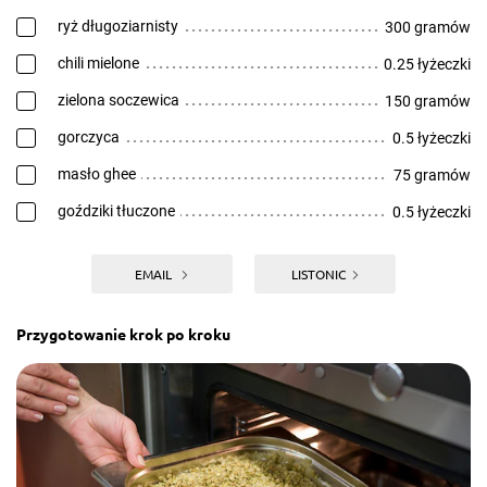
ryż długoziarnisty
300 gramów
chili mielone
0.25 łyżeczki
zielona soczewica
150 gramów
gorczyca
0.5 łyżeczki
masło ghee
75 gramów
goździki tłuczone
0.5 łyżeczki
EMAIL
LISTONIC
Przygotowanie krok po kroku