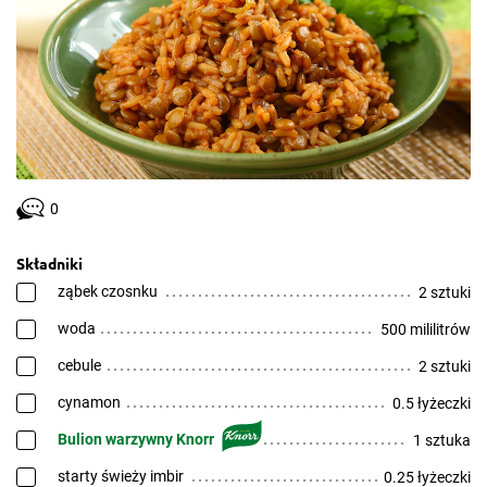
0
Składniki
ząbek czosnku
2 sztuki
woda
500 mililitrów
cebule
2 sztuki
cynamon
0.5 łyżeczki
Bulion warzywny Knorr
1 sztuka
starty świeży imbir
0.25 łyżeczki