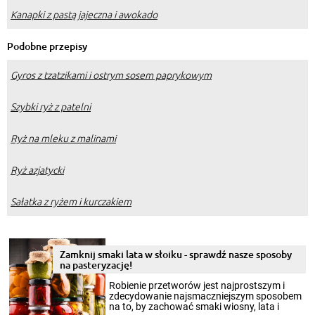
Kanapki z pastą jajeczna i awokado
Podobne przepisy
Gyros z tzatzikami i ostrym sosem paprykowym
Szybki ryż z patelni
Ryż na mleku z malinami
Ryż azjatycki
Sałatka z ryżem i kurczakiem
Zamknij smaki lata w słoiku - sprawdź nasze sposoby
na pasteryzację!
Robienie przetworów jest najprostszym i
zdecydowanie najsmaczniejszym sposobem
na to, by zachować smaki wiosny, lata i