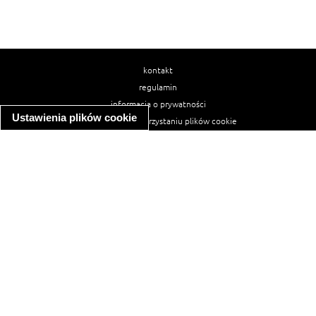
kontakt
regulamin
informacja o prywatności
Ustawienia plików cookie
informacja o wykorzystaniu plików cookie
ułatwienia dostępu
Najpopularniejsze przepisy
spaghetti bolognese
makaron z kurczakiem w sosie śmietanowym
kanapka z indykiem
ratatouille
lahmacun
mac and cheese
zupa minestrone