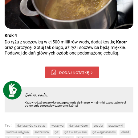
Krok 4
Do ryżu z soczewicą wlej 500 mililitrów wody, dodaj kostkę
Knorr
oraz gorczycę. Gotuj tak długo, aż ryż i soczewica będą miękkie.
Podawaj do dań głównych ozdobione podsmażoną cebulką.
DODAJ NOTATKĘ
Dobra rada:
Każdy rodzaj soczewicy przygotowuje się inaczej – najmniej czasu zajmie ci
gotowanie soczewicy czerwonej i żółtej.
Tagi:
dania z ryżu na obiad
warzywa
dania z ryżem
cebula
przystawki
kuchnia indyjska
soczewica
ryż
ryż z warzywami
ryż wegetariański
obiad