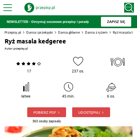
ZAPISZ SIĘ
NEWSLETTER - Otrzymuj sezonowe przepisy i porady
Przepisy.pl
Dania i przekąski
Dania główne
Dania z ryżem
Ryż masala ke
Ryż masala kedgeree
Autor:
przepisy.pl
17
237 os.
łatwe
45 min.
6 os.
POBIERZ PDF
UDOSTĘPNIJ
363 osoby zapisały