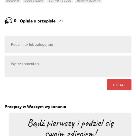
pieczenie
obiad z ryżem
pomysł na obiad
bulion warzywny
0
Opinie o przepisie
DODAJ
Przepisy w Waszym wykonaniu