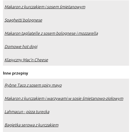
Makaron z kurczakiem i sosem śmietanowym
Spaghetti bolognese
Makaron tagliatelle z sosem bolognese i mozzarellą
Domowe hot dogi
Klasyczny Mac’n Cheese
Inne przepisy
Rybne Taco z sosem spicy mayo
Makaron z kurczakiem i warzywami w sosie śmietanowo-ziołowym
Lahmacun - pizza turecka
Bagietka serowa z kurczakiem