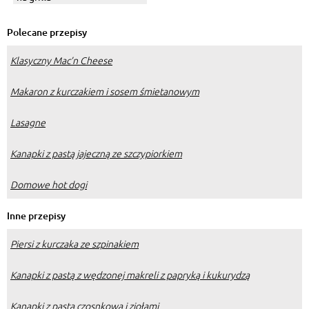
Polecane przepisy
Klasyczny Mac’n Cheese
Makaron z kurczakiem i sosem śmietanowym
Lasagne
Kanapki z pastą jajeczną ze szczypiorkiem
Domowe hot dogi
Inne przepisy
Piersi z kurczaka ze szpinakiem
Kanapki z pastą z wędzonej makreli z papryką i kukurydzą
Kanapki z pastą czosnkową i ziołami