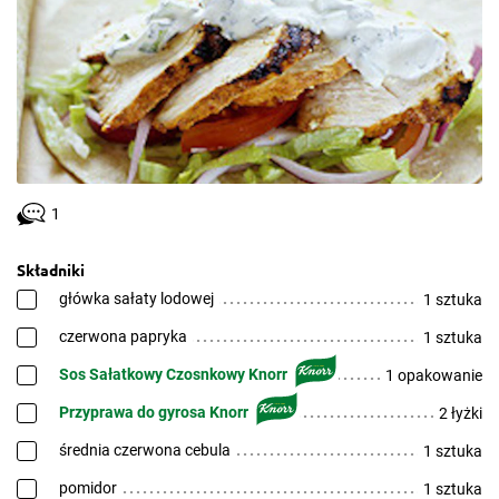
1
Składniki
główka sałaty lodowej
1 sztuka
czerwona papryka
1 sztuka
Sos Sałatkowy Czosnkowy Knorr
1 opakowanie
Przyprawa do gyrosa Knorr
2 łyżki
średnia czerwona cebula
1 sztuka
pomidor
1 sztuka