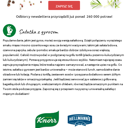
ZAPISZ SIĘ
Odbiorcy newslettera przyrządzili już ponad
260 000 potraw!
Sałatka z gyrosem
Popularne danie, jakim jest gyros, ma też swoją wersję sałatkową. Dzięki połączeniu wyrazistego
smaku mięsa i mocno czosnkowego sosu ze świeżymi warzywami, takimi jak sałata lodowa,
czerwona papryka, cebula i pomidor, smakuje bardzo dobrze i zdobywa coraz większą
popularność. Całość można podać w podgrzanej na grillu tortilli (placku pszenno-kukurydzianym
lub kukurydzianym). Potrawę przygotowuje się stosunkowo szybko. Natomiast najwięcej czasu
zajmuje przyrządzenie mięsa, które trzeba najpierw zamarynować, a następnie upiec na grillu. Co
istotne, sałatka z gyrosem jest bardzo uniwersalna – może stanowić lunch, samodzielne danie
obiadowe lub kolację. Podana z tortillą, zestawem sosów i posypana dodatkowo serem żółtym
zamieni się także w smaczną przekąskę. Jeśli będziesz serwować ją w salaterce z grillowaną
bagietką obok lub chrupiącym, wieloziarnistym chlebem, również będzie smacznym punktem na
Twoim stole podczas przyjęcia. Zapoznaj się z przepisem na pyszną i uniwersalną sałatkę z
mięsnym dodatkiem!