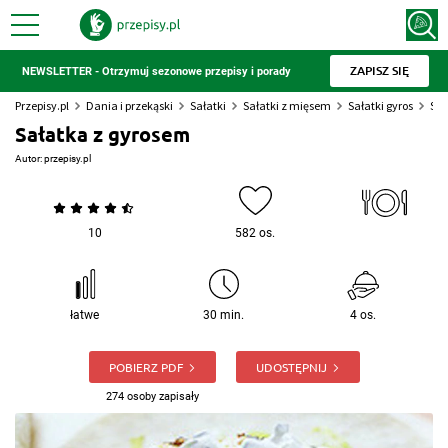
ZAPISZ SIĘ
NEWSLETTER - Otrzymuj sezonowe przepisy i porady
Przepisy.pl
Dania i przekąski
Sałatki
Sałatki z mięsem
Sałatki gyros
Sał
Sałatka z gyrosem
Autor:
przepisy.pl
10
582 os.
łatwe
30 min.
4 os.
POBIERZ PDF
UDOSTĘPNIJ
274 osoby zapisały