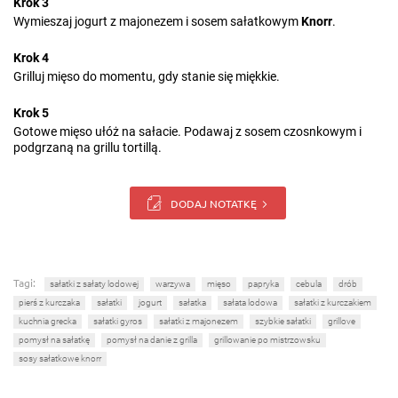
Krok 3
Wymieszaj jogurt z majonezem i sosem sałatkowym
Knorr
.
Krok 4
Grilluj mięso do momentu, gdy stanie się miękkie.
Krok 5
Gotowe mięso ułóż na sałacie. Podawaj z sosem czosnkowym i
podgrzaną na grillu tortillą.
DODAJ NOTATKĘ
Tagi:
sałatki z sałaty lodowej
warzywa
mięso
papryka
cebula
drób
pierś z kurczaka
sałatki
jogurt
sałatka
sałata lodowa
sałatki z kurczakiem
kuchnia grecka
sałatki gyros
sałatki z majonezem
szybkie sałatki
grillove
pomysł na sałatkę
pomysł na danie z grilla
grillowanie po mistrzowsku
sosy sałatkowe knorr