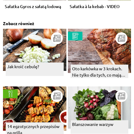
Sałatka Gyros z sałatą lodową
Sałatka à la kebab - VIDEO
Zobacz również
Jak kroić cebulę?
Oto karkówka w 3 krokach.
Nie tylko dla tych, co mają
głowę na karku
Blanszowanie warzyw
14 egzotycznych przepisów
na grilla