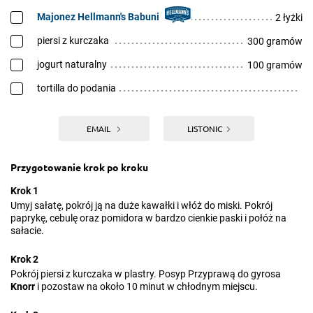
Majonez Hellmann's Babuni
2 łyżki
piersi z kurczaka
300 gramów
jogurt naturalny
100 gramów
tortilla do podania
EMAIL
LISTONIC
Przygotowanie krok po kroku
Krok 1
Umyj sałatę, pokrój ją na duże kawałki i włóż do miski. Pokrój
paprykę, cebulę oraz pomidora w bardzo cienkie paski i połóż na
sałacie.
Krok 2
Pokrój piersi z kurczaka w plastry. Posyp Przyprawą do gyrosa
Knorr
i pozostaw na około 10 minut w chłodnym miejscu.