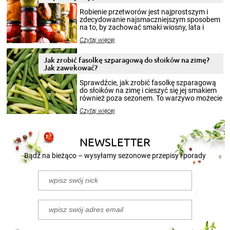
Robienie przetworów jest najprostszym i
zdecydowanie najsmaczniejszym sposobem
na to, by zachować smaki wiosny, lata i
jesieni na dłużej. Można robić setki zdjęć
Czytaj więcej
krajobrazów, by cieszyć nimi oko w sezonie
zimowym, ale to smaczny posiłek pozwoli w
pełni poczuć atmosferę cieplejszych
Jak zrobić fasolkę szparagową do słoików na zimę?
miesięcy. Przygotowanie słoików ze
Jak zawekować?
smakowitą zawartością musi obejmować
patenty, które pozwolą zachować świeżość
Sprawdźcie, jak zrobić fasolkę szparagową
przetworów.
do słoików na zimę i cieszyć się jej smakiem
również poza sezonem. To warzywo możecie
wekować na wiele sposobów. Wykorzystajcie
Czytaj więcej
nasze propozycje!
NEWSLETTER
Bądź na bieżąco – wysyłamy sezonowe przepisy i porady