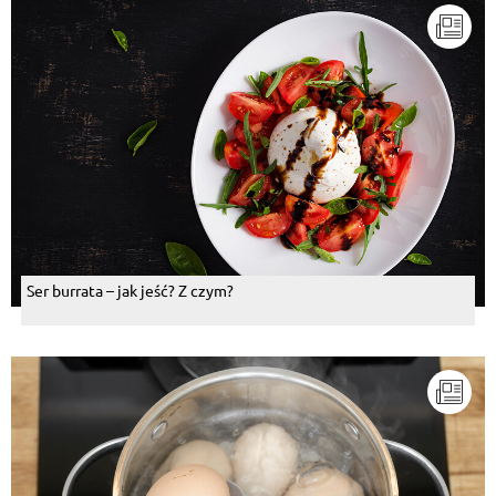
Ser burrata – jak jeść? Z czym?