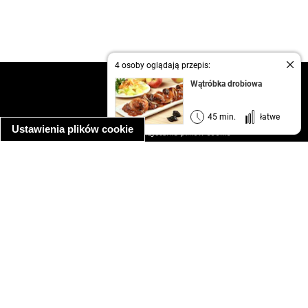
4 osoby oglądają przepis:
kontakt
Wątróbka drobiowa
regulamin
informacja o prywatności
45 min.
łatwe
Ustawienia plików cookie
informacja o wykorzystaniu plików cookie
ułatwienia dostępu
Najpopularniejsze przepisy
spaghetti bolognese
makaron z kurczakiem w sosie śmietanowym
kanapka z indykiem
ratatouille
lahmacun
mac and cheese