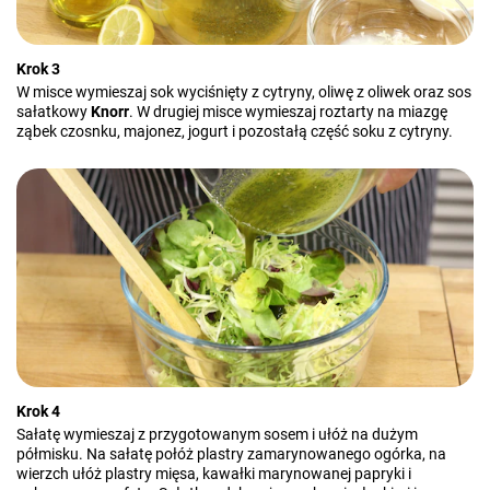
Krok 3
W misce wymieszaj sok wyciśnięty z cytryny, oliwę z oliwek oraz sos
sałatkowy
Knorr
. W drugiej misce wymieszaj roztarty na miazgę
ząbek czosnku, majonez, jogurt i pozostałą część soku z cytryny.
Krok 4
Sałatę wymieszaj z przygotowanym sosem i ułóż na dużym
półmisku. Na sałatę połóż plastry zamarynowanego ogórka, na
wierzch ułóż plastry mięsa, kawałki marynowanej papryki i