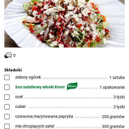
0
Składniki
zielony ogórek
1 sztuka
Sos sałatkowy włoski Knorr
1 opakowanie
ocet
3 łyżki
cukier
2 łyżki
czerwona marynowana papryka
200 gramów
mix chrupiących sałat
300 gramów