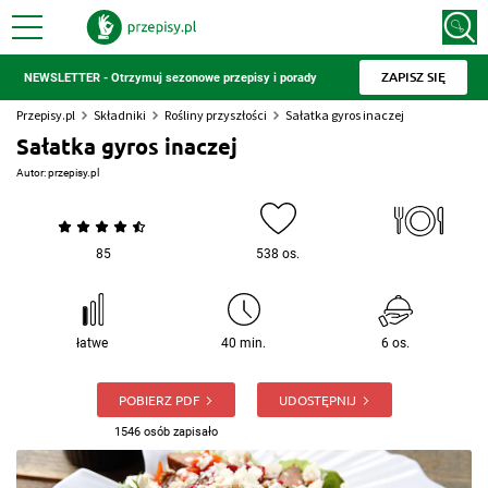
ZAPISZ SIĘ
NEWSLETTER - Otrzymuj sezonowe przepisy i porady
Przepisy.pl
Składniki
Rośliny przyszłości
Sałatka gyros inaczej
Sałatka gyros inaczej
Autor:
przepisy.pl
85
538 os.
łatwe
40 min.
6 os.
POBIERZ PDF
UDOSTĘPNIJ
1546 osób zapisało