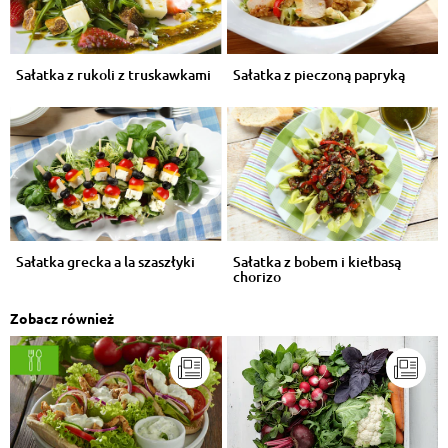
Sałatka z rukoli z truskawkami
Sałatka z pieczoną papryką
Sałatka grecka a la szaszłyki
Sałatka z bobem i kiełbasą
chorizo
Zobacz również