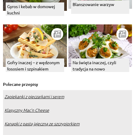
Blanszowanie warzyw
Gyros i kebab w domowej
kuchni
Gofry inaczej – z wędzonym
Na święta inaczej, czyli
łososiem i szpinakiem
tradycja na nowo
Polecane przepisy
Zapiekanki z pieczarkami i serem
Klasyczny Mac’n Cheese
Kanapki z pastą jajeczną ze szczypiorkiem