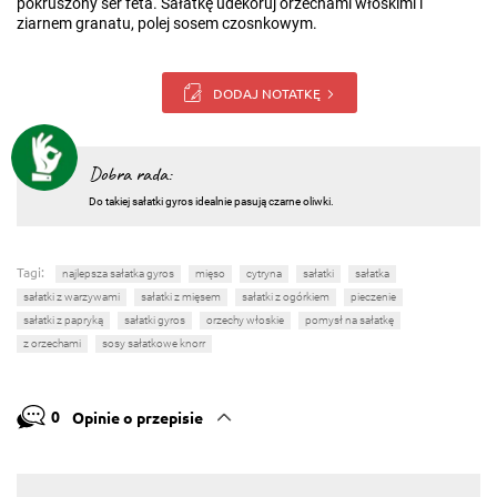
pokruszony ser feta. Sałatkę udekoruj orzechami włoskimi i
ziarnem granatu, polej sosem czosnkowym.
DODAJ NOTATKĘ
Dobra rada:
Do takiej sałatki gyros idealnie pasują czarne oliwki.
Tagi:
najlepsza sałatka gyros
mięso
cytryna
sałatki
sałatka
sałatki z warzywami
sałatki z mięsem
sałatki z ogórkiem
pieczenie
sałatki z papryką
sałatki gyros
orzechy włoskie
pomysł na sałatkę
z orzechami
sosy sałatkowe knorr
0
Opinie o przepisie