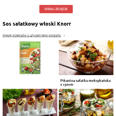
DODAJ ZDJĘCIE
Sos sałatkowy włoski Knorr
Więcej przepisów z użyciem tego produktu
Pikantna sałatka meksykańska
z ryżem