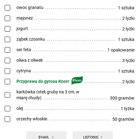
owoc granatu
1 sztuka
majonez
2 łyżki
jogurt
2 łyżki
ząbek czosnku
1 sztuka
ser feta
1 opakowanie
oliwa z oliwek
3 łyżki
cytryna
1 sztuka
Przyprawa do gyrosa Knorr
2 łyżki
karkówka (stek gruby na 3 cm, w
miarę chudy)
300 gramów
olej
1 łyżka
orzechy włoskie
50 gramów
EMAIL
LISTONIC