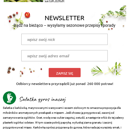
Czytaj więcej
nasze propozycje!
NEWSLETTER
Bądź na bieżąco – wysyłamy sezonowe przepisy i porady
ZAPISZ SIĘ
Odbiorcy newslettera przyrządzili już ponad
260 000 potraw!
Sałatka gyros inaczej
Sałatka z karkówką, marynowanymi warzywami i sosem ziołowym to smaczna propozycja dla
miłośników aromatycznych przekąsek z mięsem. Jeśli chcesz ją przygotować, zacznij od
zamarynowania ogórków. Ocet, wodę oraz cukier zagotuj, ostudź, a następnie włóż do tej zalewy
plasterki ogórka i odstaw. W tym czasie pokrój paprykę, wyłuskaj ziarna granatu i zacznij
przygotowywać mięso. Karkówkę oprósz przyprawą do gyrosa, która nada jej wyrazisty smak, i