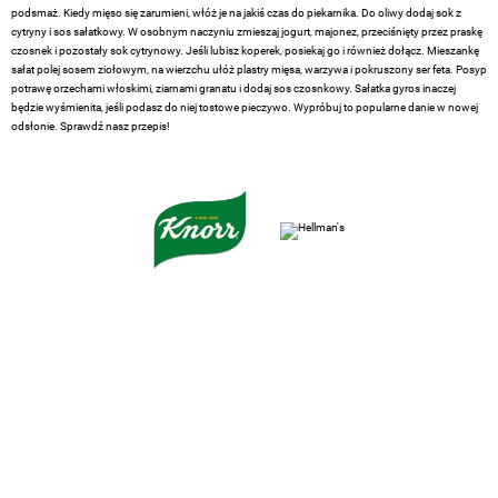
podsmaż. Kiedy mięso się zarumieni, włóż je na jakiś czas do piekarnika. Do oliwy dodaj sok z
cytryny i sos sałatkowy. W osobnym naczyniu zmieszaj jogurt, majonez, przeciśnięty przez praskę
czosnek i pozostały sok cytrynowy. Jeśli lubisz koperek, posiekaj go i również dołącz. Mieszankę
sałat polej sosem ziołowym, na wierzchu ułóż plastry mięsa, warzywa i pokruszony ser feta. Posyp
potrawę orzechami włoskimi, ziarnami granatu i dodaj sos czosnkowy. Sałatka gyros inaczej
będzie wyśmienita, jeśli podasz do niej tostowe pieczywo. Wypróbuj to popularne danie w nowej
odsłonie. Sprawdź nasz przepis!