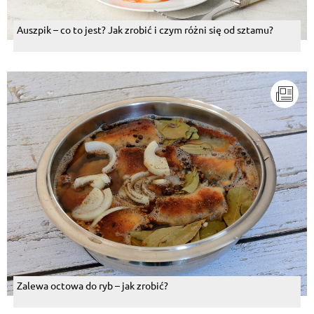
Auszpik – co to jest? Jak zrobić i czym różni się od sztamu?
Zalewa octowa do ryb – jak zrobić?