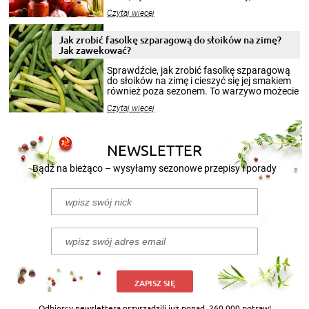
jesieni na dłużej. Można robić setki zdjęć
Czytaj więcej
krajobrazów, by cieszyć nimi oko w sezonie
zimowym, ale to smaczny posiłek pozwoli w
pełni poczuć atmosferę cieplejszych
Jak zrobić fasolkę szparagową do słoików na zimę?
miesięcy. Przygotowanie słoików ze
Jak zawekować?
smakowitą zawartością musi obejmować
patenty, które pozwolą zachować świeżość
Sprawdźcie, jak zrobić fasolkę szparagową
przetworów.
do słoików na zimę i cieszyć się jej smakiem
również poza sezonem. To warzywo możecie
wekować na wiele sposobów. Wykorzystajcie
Czytaj więcej
nasze propozycje!
NEWSLETTER
Bądź na bieżąco – wysyłamy sezonowe przepisy i porady
ZAPISZ SIĘ
Odbiorcy newslettera przyrządzili już ponad
260 000 potraw!