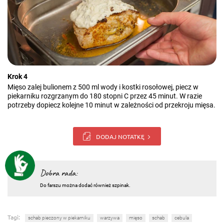
Krok 4
Mięso zalej bulionem z 500 ml wody i kostki rosołowej, piecz w
piekarniku rozgrzanym do 180 stopni C przez 45 minut. W razie
potrzeby dopiecz kolejne 10 minut w zależności od przekroju mięsa.
DODAJ NOTATKĘ
Dobra rada:
Do farszu można dodać również szpinak.
Tagi:
schab pieczony w piekarniku
warzywa
mięso
schab
cebula