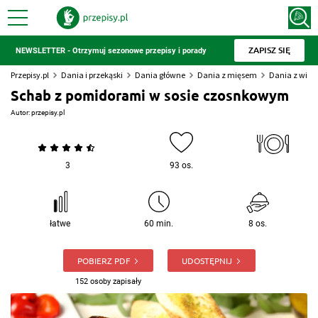
ZAPISZ SIĘ
NEWSLETTER - Otrzymuj sezonowe przepisy i porady
Przepisy.pl
Dania i przekąski
Dania główne
Dania z mięsem
Dania z wiep
Schab z pomidorami w sosie czosnkowym
Autor:
przepisy.pl
3
93 os.
łatwe
60 min.
8 os.
POBIERZ PDF
UDOSTĘPNIJ
152 osoby zapisały