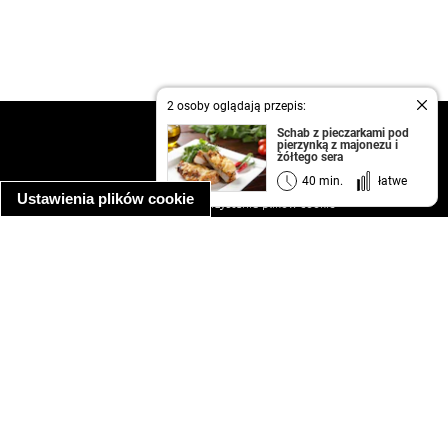
2 osoby oglądają przepis:
kontakt
Schab z pieczarkami pod
pierzynką z majonezu i
regulamin
żółtego sera
informacja o prywatności
40 min.
łatwe
Ustawienia plików cookie
informacja o wykorzystaniu plików cookie
ułatwienia dostępu
Najpopularniejsze przepisy
spaghetti bolognese
makaron z kurczakiem w sosie śmietanowym
kanapka z indykiem
ratatouille
lahmacun
mac and cheese