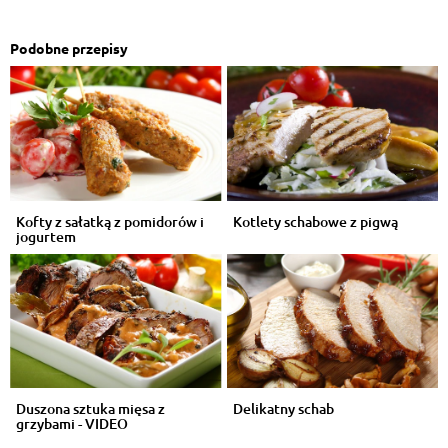
Podobne przepisy
Kofty z sałatką z pomidorów i
Kotlety schabowe z pigwą
jogurtem
Duszona sztuka mięsa z
Delikatny schab
grzybami - VIDEO