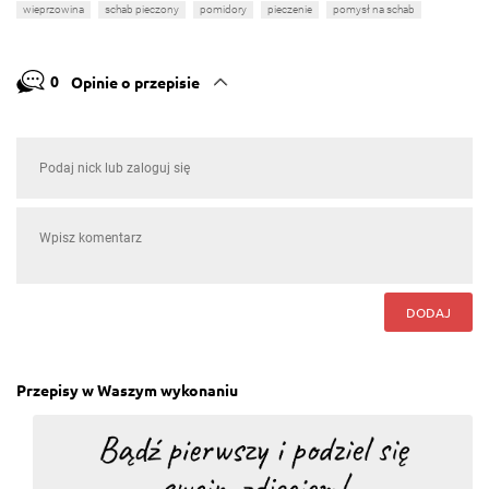
wieprzowina
schab pieczony
pomidory
pieczenie
pomysł na schab
0
Opinie o przepisie
DODAJ
Przepisy w Waszym wykonaniu