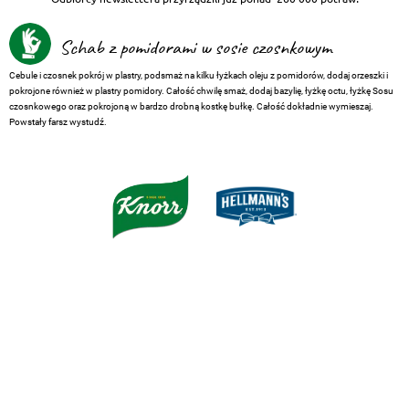
Schab z pomidorami w sosie czosnkowym
Cebule i czosnek pokrój w plastry, podsmaż na kilku łyżkach oleju z pomidorów, dodaj orzeszki i
pokrojone również w plastry pomidory. Całość chwilę smaż, dodaj bazylię, łyżkę octu, łyżkę Sosu
czosnkowego oraz pokrojoną w bardzo drobną kostkę bułkę. Całość dokładnie wymieszaj.
Powstały farsz wystudź.