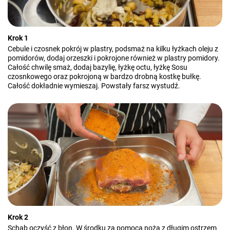
Krok 1
Cebule i czosnek pokrój w plastry, podsmaż na kilku łyżkach oleju z
pomidorów, dodaj orzeszki i pokrojone również w plastry pomidory.
Całość chwilę smaż, dodaj bazylię, łyżkę octu, łyżkę Sosu
czosnkowego oraz pokrojoną w bardzo drobną kostkę bułkę.
Całość dokładnie wymieszaj. Powstały farsz wystudź.
Krok 2
Schab oczyść z błon. W środku za pomocą noża z długim ostrzem