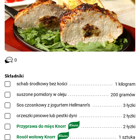
0
Składniki
schab środkowy bez kości
1 kilogram
suszone pomidory w oleju
200 gramów
Sos czosnkowy z jogurtem Hellmann’s
3 łyżki
orzeszki piniowe lub pestki dyni
2 łyżki
Przyprawa do mięs Knorr
2 łyżki
Rosół wołowy Knorr
1 sztuka