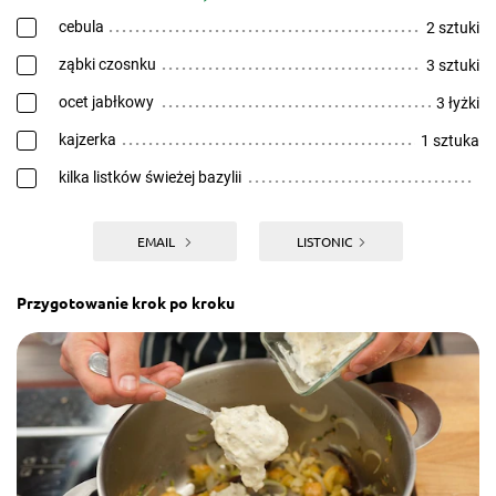
cebula
2 sztuki
ząbki czosnku
3 sztuki
ocet jabłkowy
3 łyżki
kajzerka
1 sztuka
kilka listków świeżej bazylii
EMAIL
LISTONIC
Przygotowanie krok po kroku