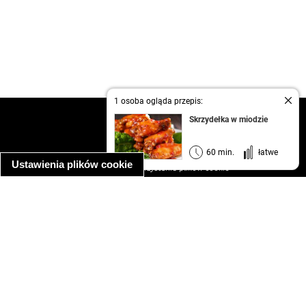
1 osoba ogląda przepis:
kontakt
Skrzydełka w miodzie
regulamin
informacja o prywatności
60 min.
łatwe
Ustawienia plików cookie
informacja o wykorzystaniu plików cookie
ułatwienia dostępu
Najpopularniejsze przepisy
spaghetti bolognese
makaron z kurczakiem w sosie śmietanowym
kanapka z indykiem
ratatouille