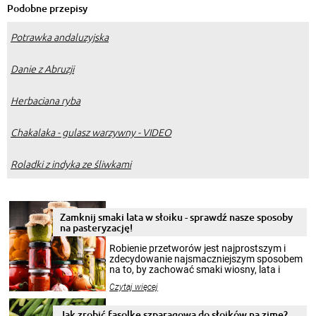
Podobne przepisy
Potrawka andaluzyjska
Danie z Abruzji
Herbaciana ryba
Chakalaka - gulasz warzywny - VIDEO
Roladki z indyka ze śliwkami
Zamknij smaki lata w słoiku - sprawdź nasze sposoby
na pasteryzację!
Robienie przetworów jest najprostszym i
zdecydowanie najsmaczniejszym sposobem
na to, by zachować smaki wiosny, lata i
jesieni na dłużej. Można robić setki zdjęć
Czytaj więcej
krajobrazów, by cieszyć nimi oko w sezonie
zimowym, ale to smaczny posiłek pozwoli w
pełni poczuć atmosferę cieplejszych
Jak zrobić fasolkę szparagową do słoików na zimę?