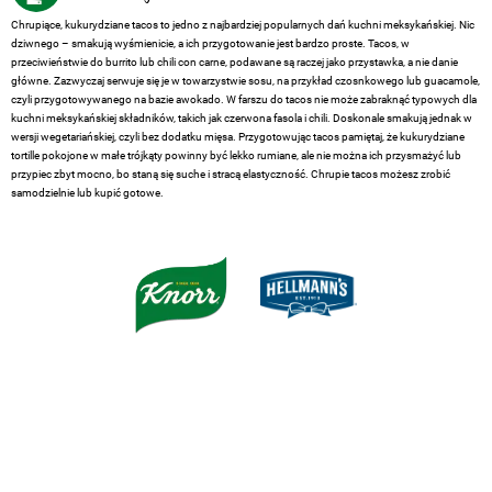
Chrupiące, kukurydziane tacos to jedno z najbardziej popularnych dań kuchni meksykańskiej. Nic
dziwnego – smakują wyśmienicie, a ich przygotowanie jest bardzo proste. Tacos, w
przeciwieństwie do burrito lub chili con carne, podawane są raczej jako przystawka, a nie danie
główne. Zazwyczaj serwuje się je w towarzystwie sosu, na przykład czosnkowego lub guacamole,
czyli przygotowywanego na bazie awokado. W farszu do tacos nie może zabraknąć typowych dla
kuchni meksykańskiej składników, takich jak czerwona fasola i chili. Doskonale smakują jednak w
wersji wegetariańskiej, czyli bez dodatku mięsa. Przygotowując tacos pamiętaj, że kukurydziane
tortille pokojone w małe trójkąty powinny być lekko rumiane, ale nie można ich przysmażyć lub
przypiec zbyt mocno, bo staną się suche i stracą elastyczność. Chrupie tacos możesz zrobić
samodzielnie lub kupić gotowe.