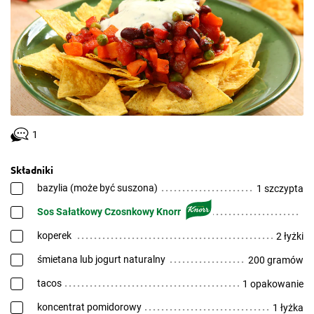
1
Składniki
bazylia (może być suszona)
1 szczypta
Sos Sałatkowy Czosnkowy Knorr
koperek
2 łyżki
śmietana lub jogurt naturalny
200 gramów
tacos
1 opakowanie
koncentrat pomidorowy
1 łyżka