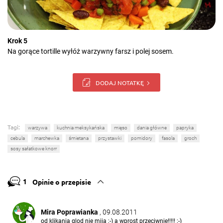
Krok 5
Na gorące tortille wyłóż warzywny farsz i polej sosem.
DODAJ NOTATKĘ
Tagi:
warzywa
kuchnia meksykańska
mięso
dania główne
papryka
cebula
marchewka
śmietana
przystawki
pomidory
fasola
groch
sosy sałatkowe knorr
1
Opinie o przepisie
Mira Poprawianka
, 09.08.2011
od klikania glod nie mija ;-) a wprost przeciwnie!!!!! ;-)