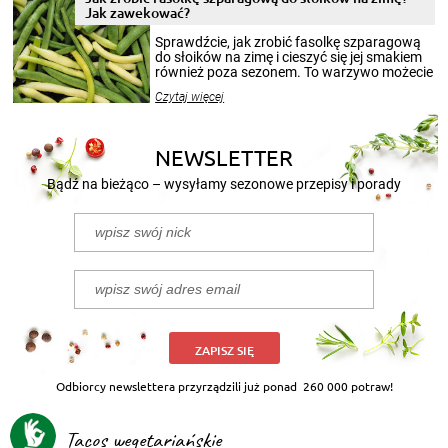
miesięcy. Przygotowanie słoików ze
Jak zawekować?
smakowitą zawartością musi obejmować
patenty, które pozwolą zachować świeżość
Sprawdźcie, jak zrobić fasolkę szparagową
przetworów.
do słoików na zimę i cieszyć się jej smakiem
również poza sezonem. To warzywo możecie
wekować na wiele sposobów. Wykorzystajcie
Czytaj więcej
nasze propozycje!
NEWSLETTER
Bądź na bieżąco – wysyłamy sezonowe przepisy i porady
ZAPISZ SIĘ
Odbiorcy newslettera przyrządzili już ponad
260 000 potraw!
Tacos wegetariańskie