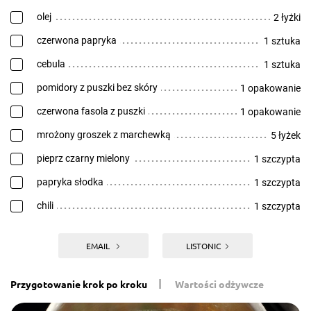
olej
2 łyżki
czerwona papryka
1 sztuka
cebula
1 sztuka
pomidory z puszki bez skóry
1 opakowanie
czerwona fasola z puszki
1 opakowanie
mrożony groszek z marchewką
5 łyżek
pieprz czarny mielony
1 szczypta
papryka słodka
1 szczypta
chili
1 szczypta
EMAIL
LISTONIC
Przygotowanie krok po kroku
Wartości odżywcze