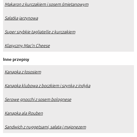
Makaron z kurczakiem i sosem śmietanowym
Sałatka jarzynowa
Super szybkie tagliatelle z kurczakiem
Klasyczny Mac’n Cheese
Inne przepisy
Kanapka z łososiem
Kanapka klubowa z boczkiem i szynką z indyka
Serowe gnocchi z sosem bolognese
Kanapka ala Rouben
Sandwich z nuggetsami, sałatą i majonezem