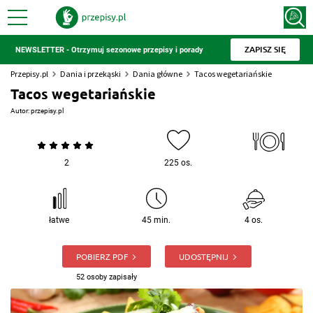
ZAPISZ SIĘ
NEWSLETTER - Otrzymuj sezonowe przepisy i porady
Przepisy.pl
Dania i przekąski
Dania główne
Tacos wegetariańskie
Tacos wegetariańskie
Autor:
przepisy.pl
2
225 os.
łatwe
45 min.
4 os.
POBIERZ PDF
UDOSTĘPNIJ
52 osoby zapisały