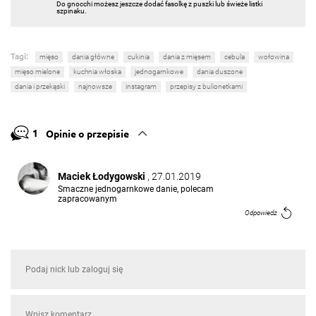
Do gnocchi możesz jeszcze dodać fasolkę z puszki lub świeże listki
szpinaku.
Tagi:
mięso
dania główne
cukinia
dania z mięsem
cebula
wołowina
mięso mielone
kuchnia włoska
jednogarnkowe
dania duszone
dania i przekąski
najnowsze
instagram
przepisy z bulionetkami
1
Opinie o przepisie
Maciek Łodygowski
, 27.01.2019
Smaczne jednogarnkowe danie, polecam
zapracowanym
Odpowiedz