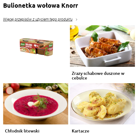
Bulionetka wołowa Knorr
Więcej przepisów z użyciem tego produktu
Zrazy schabowe duszone w
cebulce
Chłodnik litewski
Kartacze