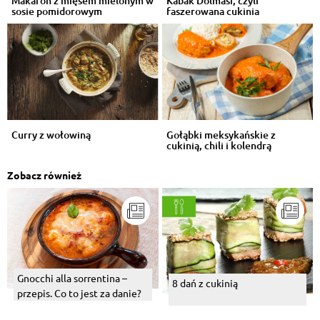
Makaron z mięsem mielonym w
Kabak Dolmasi, czyli
sosie pomidorowym
faszerowana cukinia
Curry z wołowiną
Gołąbki meksykańskie z
cukinią, chili i kolendrą
Zobacz również
Gnocchi alla sorrentina –
8 dań z cukinią
przepis. Co to jest za danie?