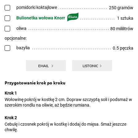
pomidorki koktajlowe
250 gramów
Bulionetka wołowa Knorr
1 sztuka
oliwa
80 mililitrów
opcjonalne:
bazylia
0.5 pęczka
EMAIL
LISTONIC
Przygotowanie krok po kroku
Krok 1
Wołowinę pokrój w kostkę 2 cm. Dopraw szczyptą soli i podsmaż w
szerokim rondlu na oliwie, aż będzie rumiana.
Krok 2
Cebulę i czosnek pokrój w kostkę i dodaj do mięsa. Smaż jeszcze
chwilę.