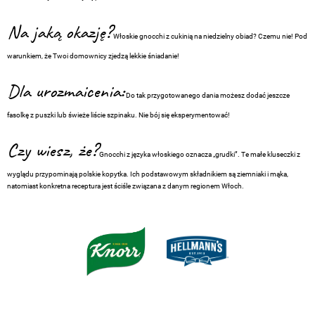
Na jaką okazję?
Włoskie gnocchi z cukinią na niedzielny obiad? Czemu nie! Pod
warunkiem, że Twoi domownicy zjedzą lekkie śniadanie!
Dla urozmaicenia:
Do tak przygotowanego dania możesz dodać jeszcze
fasolkę z puszki lub świeże liście szpinaku. Nie bój się eksperymentować!
Czy wiesz, że?
Gnocchi z języka włoskiego oznacza „grudki”. Te małe kluseczki z
wyglądu przypominają polskie kopytka. Ich podstawowym składnikiem są ziemniaki i mąka,
natomiast konkretna receptura jest ściśle związana z danym regionem Włoch.