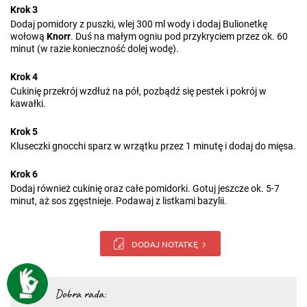
Krok 3
Dodaj pomidory z puszki, wlej 300 ml wody i dodaj Bulionetkę
wołową
Knorr
. Duś na małym ogniu pod przykryciem przez ok. 60
minut (w razie konieczność dolej wodę).
Krok 4
Cukinię przekrój wzdłuż na pół, pozbądź się pestek i pokrój w
kawałki.
Krok 5
Kluseczki gnocchi sparz w wrzątku przez 1 minutę i dodaj do mięsa.
Krok 6
Dodaj również cukinię oraz całe pomidorki. Gotuj jeszcze ok. 5-7
minut, aż sos zgęstnieje. Podawaj z listkami bazylii.
DODAJ NOTATKĘ
Dobra rada: