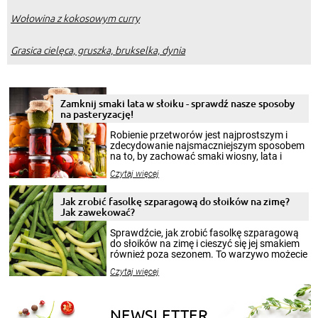
Wołowina z kokosowym curry
Grasica cielęca, gruszka, brukselka, dynia
Zamknij smaki lata w słoiku - sprawdź nasze sposoby
na pasteryzację!
Robienie przetworów jest najprostszym i
zdecydowanie najsmaczniejszym sposobem
na to, by zachować smaki wiosny, lata i
jesieni na dłużej. Można robić setki zdjęć
Czytaj więcej
krajobrazów, by cieszyć nimi oko w sezonie
zimowym, ale to smaczny posiłek pozwoli w
pełni poczuć atmosferę cieplejszych
Jak zrobić fasolkę szparagową do słoików na zimę?
miesięcy. Przygotowanie słoików ze
Jak zawekować?
smakowitą zawartością musi obejmować
patenty, które pozwolą zachować świeżość
Sprawdźcie, jak zrobić fasolkę szparagową
przetworów.
do słoików na zimę i cieszyć się jej smakiem
również poza sezonem. To warzywo możecie
wekować na wiele sposobów. Wykorzystajcie
Czytaj więcej
nasze propozycje!
NEWSLETTER