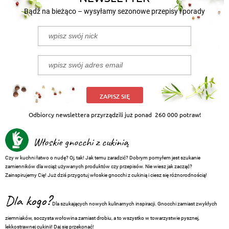
Bądź na bieżąco – wysyłamy sezonowe przepisy i porady
ZAPISZ SIĘ
Odbiorcy newslettera przyrządzili już ponad
260 000 potraw!
Włoskie gnocchi z cukinią
Czy w kuchni łatwo o nudę? Oj, tak! Jak temu zaradzić? Dobrym pomyłem jest szukanie
zamienników dla wciąż używanych produktów czy przepisów. Nie wiesz jak zacząć?
Zainspirujemy Cię! Już dziś przygotuj włoskie gnocchi z cukinią i ciesz się różnorodnością!
Dla kogo?
Dla szukających nowych kulinarnych inspiracji. Gnocchi zamiast zwykłych
ziemniaków, soczysta wołowina zamiast drobiu, a to wszystko w towarzystwie pysznej,
lekkostrawnej cukinii! Daj się przekonać!