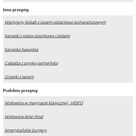
Inne przepisy
Warzywny kebab z sosem pistacjowo pomarańczowym
Kanapki z pastą czosnkową i ziołami
Kanapka hawajska
Ciabatta z szynką parmeńską
Grzanki z serem
Podobne przepisy
Wołowina w marynacie klasycznej - VIDEO
Wołowina Ame Hnat
Amerykańskie burgery