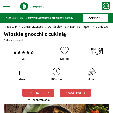
ZAPISZ SIĘ
NEWSLETTER - Otrzymuj sezonowe przepisy i porady
Przepisy.pl
Dania i przekąski
Dania główne
Dania z mięsem
Dania z woło
Włoskie gnocchi z cukinią
Autor:
przepisy.pl
33
436 os.
łatwe
105 min.
4 os.
POBIERZ PDF
UDOSTĘPNIJ
741 osób zapisało