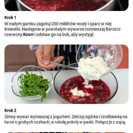
Krok 1
W małym garnku zagotuj 200 mililitrów wody i sparz w niej
krewetki. Następnie w powstałym wywarze rozmieszaj Barszcz
czerwony
Knorr
i odstaw go na bok, aby wystygł.
Krok 2
Zimny wywar wymieszaj z jogurtem. Zetrzyj ogórka i rzodkiewkę na
tarce o grubych oczkach, a rukolę pokrój w paski. Połącz je z zupą.