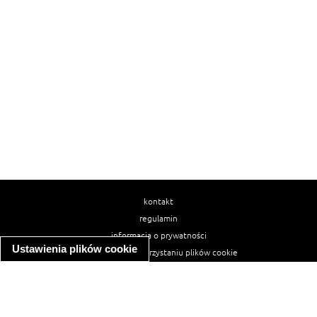
kontakt
regulamin
informacja o prywatności
Ustawienia plików cookie
informacja o wykorzystaniu plików cookie
ułatwienia dostępu
Najpopularniejsze przepisy