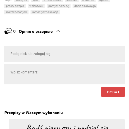
prosty przepis
walentynki
pomysł na zupę
danie dla dwojga
dla zakochanych
romantyczna kolacja
0
Opinie o przepisie
DODAJ
Przepisy w Waszym wykonaniu