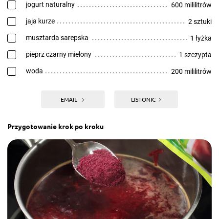
jogurt naturalny
600 mililitrów
jaja kurze
2 sztuki
musztarda sarepska
1 łyżka
pieprz czarny mielony
1 szczypta
woda
200 mililitrów
EMAIL
LISTONIC
Przygotowanie krok po kroku