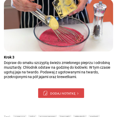
Krok 3
Dopraw do smaku szczyptą świeżo zmielonego pieprzu i odrobiną
musztardy. Chłodnik odstaw na godzinę do lodówki. W tym czasie
ugotuj jaja na twardo. Podawaj z ugotowanymi na twardo,
przekrojonymi na pół jajami oraz krewetkami.
DODAJ NOTATKĘ
Tagi:
warzywa
jajka
owoce morza
krewetki
chłodniki
ogórek