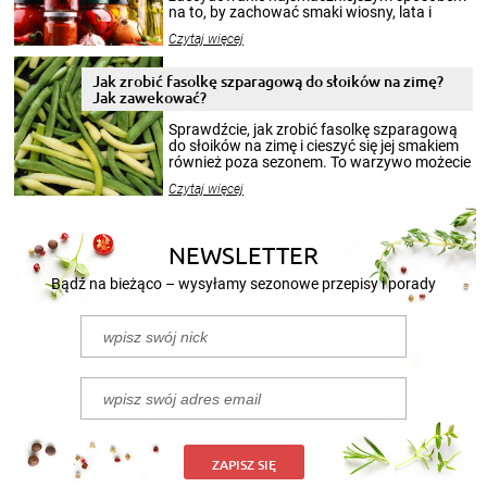
na to, by zachować smaki wiosny, lata i
jesieni na dłużej. Można robić setki zdjęć
Czytaj więcej
krajobrazów, by cieszyć nimi oko w sezonie
zimowym, ale to smaczny posiłek pozwoli w
pełni poczuć atmosferę cieplejszych
Jak zrobić fasolkę szparagową do słoików na zimę?
miesięcy. Przygotowanie słoików ze
Jak zawekować?
smakowitą zawartością musi obejmować
patenty, które pozwolą zachować świeżość
Sprawdźcie, jak zrobić fasolkę szparagową
przetworów.
do słoików na zimę i cieszyć się jej smakiem
również poza sezonem. To warzywo możecie
wekować na wiele sposobów. Wykorzystajcie
Czytaj więcej
nasze propozycje!
NEWSLETTER
Bądź na bieżąco – wysyłamy sezonowe przepisy i porady
ZAPISZ SIĘ