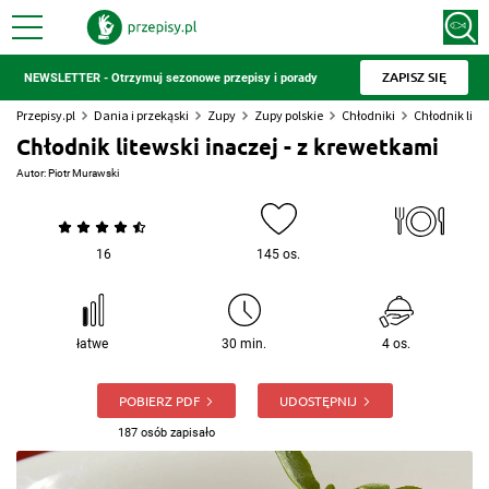
ZAPISZ SIĘ
NEWSLETTER - Otrzymuj sezonowe przepisy i porady
Przepisy.pl
Dania i przekąski
Zupy
Zupy polskie
Chłodniki
Chłodnik lite
Chłodnik litewski inaczej - z krewetkami
Autor:
Piotr Murawski
16
145 os.
łatwe
30 min.
4 os.
POBIERZ PDF
UDOSTĘPNIJ
187 osób zapisało