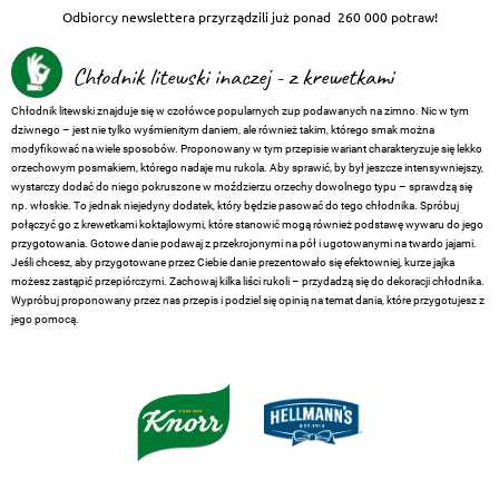
Odbiorcy newslettera przyrządzili już ponad
260 000 potraw!
Chłodnik litewski inaczej - z krewetkami
Chłodnik litewski znajduje się w czołówce popularnych zup podawanych na zimno. Nic w tym
dziwnego – jest nie tylko wyśmienitym daniem, ale również takim, którego smak można
modyfikować na wiele sposobów. Proponowany w tym przepisie wariant charakteryzuje się lekko
orzechowym posmakiem, którego nadaje mu rukola. Aby sprawić, by był jeszcze intensywniejszy,
wystarczy dodać do niego pokruszone w moździerzu orzechy dowolnego typu – sprawdzą się
np. włoskie. To jednak niejedyny dodatek, który będzie pasować do tego chłodnika. Spróbuj
połączyć go z krewetkami koktajlowymi, które stanowić mogą również podstawę wywaru do jego
przygotowania. Gotowe danie podawaj z przekrojonymi na pół i ugotowanymi na twardo jajami.
Jeśli chcesz, aby przygotowane przez Ciebie danie prezentowało się efektowniej, kurze jajka
możesz zastąpić przepiórczymi. Zachowaj kilka liści rukoli – przydadzą się do dekoracji chłodnika.
Wypróbuj proponowany przez nas przepis i podziel się opinią na temat dania, które przygotujesz z
jego pomocą.