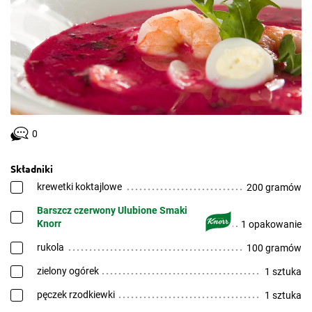
0
Składniki
krewetki koktajlowe
200 gramów
Barszcz czerwony Ulubione Smaki
Knorr
1 opakowanie
rukola
100 gramów
zielony ogórek
1 sztuka
pęczek rzodkiewki
1 sztuka