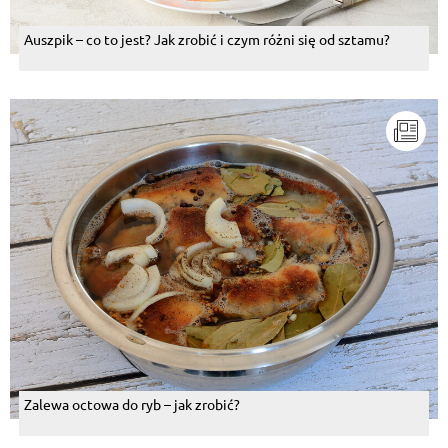
Aleksandra Dachowska
, 05.08.2014
Nie lubię
Auszpik – co to jest? Jak zrobić i czym różni się od sztamu?
Odpowiedz
Jolanta Gładysz
, 05.08.2014
pyszna,aż chciałoby się zjeść
Odpowiedz
Miroslawa Wojciechowska Brzoskieniewicz
, 05.08.
2014
Najsmaczniejsza golonke jaka jadlam to w Wiedniu
w knajpce przy Belwederze, a piwo do tego wszelakie
na miejscu produkowane w kilku gatunkach,a czesc
kadzi jest
Odpowiedz
Aneta Bortiatynska
, 05.08.2014
Mega jiji
Zalewa octowa do ryb – jak zrobić?
Odpowiedz