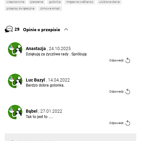
wieprzowina
pieczenie
golonka
mięsa na wielkanoc
ulubione dania
przepisy świąteczne
zimowe smaki
29
Opinie o przepisie
Anastazja
, 24.10.2025
Dziękuję za życzliwe rady . Spróbuję
Odpowiedz
Luc Bazyl
, 14.04.2022
Bardzo dobra golonka.
Odpowiedz
Bąbel
, 27.01.2022
Tak to jest to .....
Odpowiedz