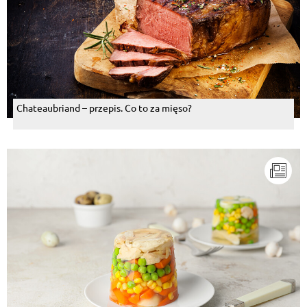
Odpowiedz
Bozena Sowa
, 05.08.2014
Smacznego!
Odpowiedz
Chateaubriand – przepis. Co to za mięso?
Czesława Godlewska
, 05.08.2014
Chyba nie ma nic pyszniejszego.
Odpowiedz
Klaudia Nowak
, 05.08.2014
Sierpień jest miesiącem trzeźwości! !
Odpowiedz
Bożena Szabłowska
, 05.08.2014
pyszne bardzo...)
Odpowiedz