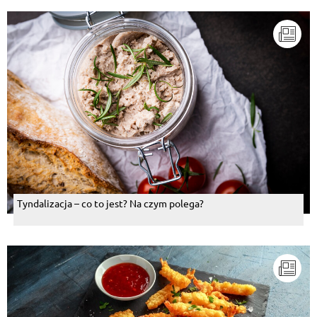
Renata Domańska
, 05.08.2014
Mniam,mniam uwielbiam golonka ;)
Odpowiedz
Ela Piestrzynska
, 05.08.2014
pychotka !! mniam ,mniam...:)
Odpowiedz
Teresa Kowalska
, 05.08.2014
napewno pyszne sorry ale nie lubie golonki ale
smacznego
Odpowiedz
Tyndalizacja – co to jest? Na czym polega?
Wieslaw Wydra
, 05.08.2014
pychotka
Odpowiedz