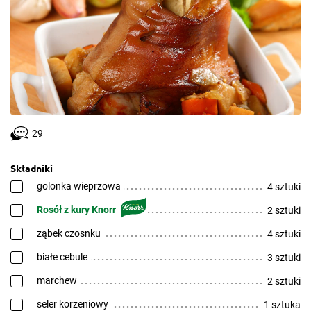
29
Składniki
golonka wieprzowa
4 sztuki
Rosół z kury Knorr
2 sztuki
ząbek czosnku
4 sztuki
białe cebule
3 sztuki
marchew
2 sztuki
seler korzeniowy
1 sztuka