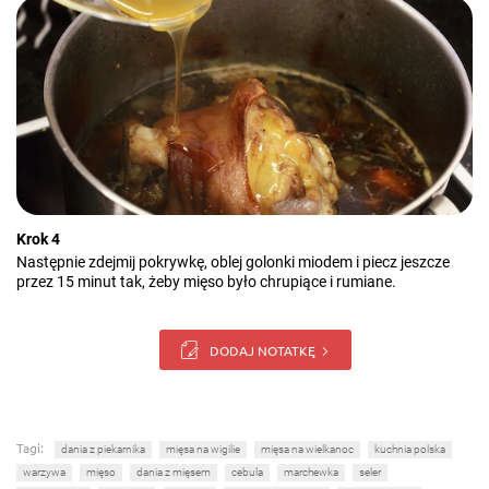
Krok 4
Następnie zdejmij pokrywkę, oblej golonki miodem i piecz jeszcze
przez 15 minut tak, żeby mięso było chrupiące i rumiane.
DODAJ NOTATKĘ
Tagi:
dania z piekarnika
mięsa na wigilie
mięsa na wielkanoc
kuchnia polska
warzywa
mięso
dania z mięsem
cebula
marchewka
seler