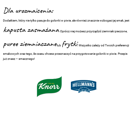
Dla urozmaicenia:
Dodatkiem, który nie tylko pasuje do golonki w piwie, ale również znacznie wzbogaci jej smak, jest
kapusta zasmażana
. Oprócz niej możesz przyrządzić ziemniaki pieczone,
puree ziemniaczane
frytki
lub
. Wszystko zależy od Twoich preferencji
smakowych oraz tego, ile czasu chcesz przeznaczyć na przygotowanie golonki w piwie. Przepis
już znasz – smacznego!