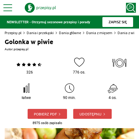
ZAPISZ SIĘ
NEWSLETTER - Otrzymuj sezonowe przepisy i porady
Przepisy.pl
Dania i przekąski
Dania główne
Dania z mięsem
Dania z wiep
Golonka w piwie
Autor:
przepisy.pl
326
776 os.
łatwe
90 min.
4 os.
POBIERZ PDF
UDOSTĘPNIJ
8975 osób zapisało