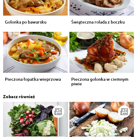
Golonka po bawarsku
Świąteczna rolada z boczku
Pieczona łopatka wieprzowa
Pieczona golonka w ciemnym
piwie
Zobacz również