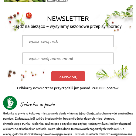
Czytaj więcej
nasze propozycje!
NEWSLETTER
Bądź na bieżąco – wysyłamy sezonowe przepisy i porady
ZAPISZ SIĘ
Odbiorcy newslettera przyrządzili już ponad
260 000 potraw!
Golonka w piwie
Golonka w piwie to kultowe, mistrzowskie danie – kto raz jej spróbuje, zakocha się w jej smakuj bez
pamięci. Zwłaszcza, jeśli wśród biesiadników będą miłośnicy tłustych mięs i złotego,
chmielowego trunku. Golonka, czyli mięso pozyskiwane z tylnej kończyny świni, królowała przed
wiekami na szlacheckich stołach. Także i dziś danie to ma swoich zagorzałych wielbicieli. Co
więcej, golonka doczekała się nawet swojego święta – w wielu miastach rokrocznie organizowane