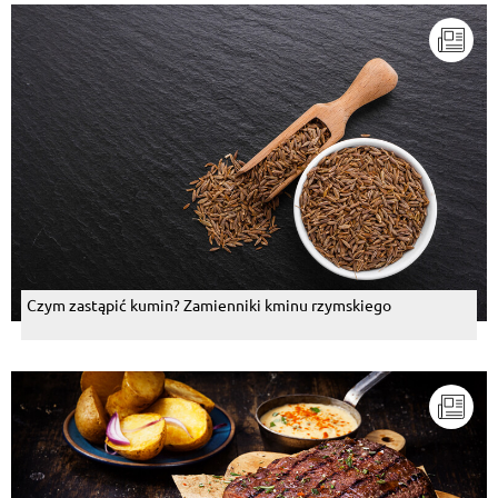
ja ze słodyczy lubię;śledzie w oleju z cebulką i
golonka.
Odpowiedz
Romuald Czechowski
, 05.08.2014
'Takie zwierzęta możecie jeść spośród wszelkich
zwierząt, jakie są na ziemi, lecz spośród
przeżuwających pokarm i mających rozdzielone
kopyto jeść nie będziecie:wieprza, ponieważ ma
rozdzielone kopyto i rozszczepioną racicę, lecz nie
przeżuwa połkniętego pokarmu, ten jest dla was
nieczysty; mięsa ich jeść nie będziecie ani nie
będziecie się dotykać ich padliny, są one dla was
nieczyste!'
Odpowiedz
Czym zastąpić kumin? Zamienniki kminu rzymskiego
Andreas Musiol
, 05.08.2014
Jutro też zrobię na obiad:-) taaaaakie duże
Odpowiedz
Bozena Sowa
, 05.08.2014
Ja uwielbiam