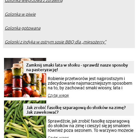
Golonka wieprzowa z żurawiną
Golonka w piwie
Golonka gotowana
Golonki z indyka w ostrym sosie BBQ dla „mięsożercy”
Zamknij smaki lata w słoiku - sprawdź nasze sposoby
na pasteryzację!
Robienie przetworów jest najprostszym i
zdecydowanie najsmaczniejszym sposobem
na to, by zachować smaki wiosny, lata i
jesieni na dłużej. Można robić setki zdjęć
Czytaj więcej
krajobrazów, by cieszyć nimi oko w sezonie
zimowym, ale to smaczny posiłek pozwoli w
pełni poczuć atmosferę cieplejszych
Jak zrobić fasolkę szparagową do słoików na zimę?
miesięcy. Przygotowanie słoików ze
Jak zawekować?
smakowitą zawartością musi obejmować
patenty, które pozwolą zachować świeżość
Sprawdźcie, jak zrobić fasolkę szparagową
przetworów.
do słoików na zimę i cieszyć się jej smakiem
również poza sezonem. To warzywo możecie
wekować na wiele sposobów. Wykorzystajcie