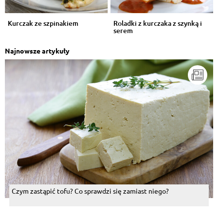
Rafał Wylociński
, 10.08.2014
Kurczak ze szpinakiem
Roladki z kurczaka z szynką i
Jest glutaminian, musi smakować!
serem
Odpowiedz
Najnowsze artykuły
Alina Kaczewiak
, 08.08.2014
Pychotka - Kiedyś jadałam od czasu do czasu, dziś
wspominam smak jej>>>
Odpowiedz
Anna Ściubeł
, 06.08.2014
Uwielbiam :)
Odpowiedz
Grażyna Wasłowska-Szmoń
, 06.08.2014
Ale pyszności mniam,mniam
Odpowiedz
Czym zastąpić tofu? Co sprawdzi się zamiast niego?
Lucja Burkiet
, 06.08.2014