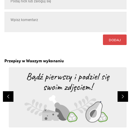
Andrzej Jany
, 31.12.2021
TAK. Ciekawostką jest, że golonka bez skóry nie jest
bardzo kaloryczna i "tłusta".
Odpowiedz
Ania Gryz
, 28.12.2021
DODAJ
Tak. Golonkę pieczoną w piwie uwielbiam od lat i nie
ukrywam, że przyczyniła się ona do poznania mego
męża (tak! Może to mało romantyczne, ale na jednej
z imprez pomagał mi kroić golonkę dla gości i tak już
został XD ) Swój przepis na golonkę nieco
Przepisy w Waszym wykonaniu
zmodyfikowałam za sprawą kolejnej miłości, czyli
uczucia wielkiego do kuchni azjatyckiej. W podanym
powyżej przepisie wymieniam oba rodzaje piwa na
ciemne japońskie piwo Echigo Stout oraz kieliszek
Sake. Zamiast soli używam sosu sojowego, a miód
mieszam z odrobiną imbiru, czosnku i ostrej papryki.
Mam do tego przepisu olbrzymi sentyment <3
Odpowiedz
Olga
, 21.12.2021
Tak. Ze słodyczy najlepsza jest golonka:) Ja w tym
przepisie warzywa ścieram na grubych oczkach, a
golonkę przed obsmażeniem marynuję na suchu w
zmielonej mieszance przypraw: pieprz, ziele
angielskie, liść laurowy i I TO JEST TWIST,