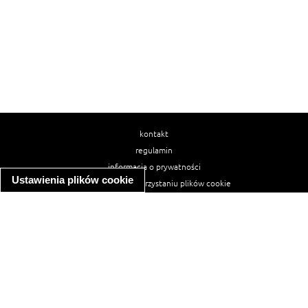
kontakt
regulamin
informacja o prywatności
Ustawienia plików cookie
informacja o wykorzystaniu plików cookie
ułatwienia dostępu
Najpopularniejsze przepisy
spaghetti bolognese
makaron z kurczakiem w sosie śmietanowym
kanapka z indykiem