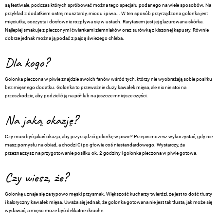
są festiwale, podczas których spróbować można tego specjału podanego na wiele sposobów. Na
przykład z dodatkiem ostrej musztardy, miodu i piwa... W ten sposób przyrządzona golonka jest
mięciutka, soczysta i dosłownie rozpływa się w ustach. Rarytasem jest jej glazurowana skórka.
Najlepiej smakuje z pieczonymi ćwiartkami ziemniaków oraz surówką z kiszonej kapusty. Równie
dobrze jednak można ją podać z pajdą świeżego chleba.
Dla kogo?
Golonka pieczona w piwie znajdzie swoich fanów wśród tych, którzy nie wyobrażają sobie posiłku
bez mięsnego dodatku. Golonka to przeważnie duży kawałek mięsa, ale nic nie stoi na
przeszkodzie, aby podzielić ją na pół lub na jeszcze mniejsze części.
Na jaką okazję?
Czy musi być jakaś okazja, aby przyrządzić golonkę w piwie? Przepis możesz wykorzystać, gdy nie
masz pomysłu na obiad, a chodzi Ci po głowie coś niestandardowego. Wystarczy, że
przeznaczysz na przygotowanie posiłku ok. 2 godziny i golonka pieczona w piwie gotowa.
Czy wiesz, że?
Golonkę uznaje się za typowo męski przysmak. Większość kucharzy twierdzi, że jest to dość tłusty
i kaloryczny kawałek mięsa. Uważa się jednak, że golonka gotowana nie jest tak tłusta, jak może się
wydawać, a mięso może być delikatne i kruche.