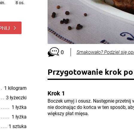
in.
8 os.
PNIJ
0
Smakowało? Podziel się op
Przygotowanie krok po
1 kilogram
Krok 1
3 łyżeczki
Boczek umyj i osusz. Następnie przetnij
1 łyżka
nie docinając do końca w ten sposób, ab
większy płat mięsa.
1 łyżka
1 sztuka