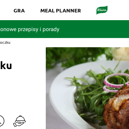
GRA
MEAL PLANNER
onowe przepisy i porady
boczku
zku