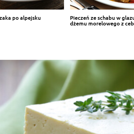
czaka po alpejsku
Pieczeń ze schabu w glaz
dżemu morelowego z cebulą