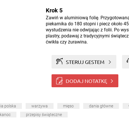
Krok 5
Zawiń w aluminiową folię. Przygotowan
piekarnika do 180 stopni i piecz około 4
wystudzenia nie odwijając z folii. Po wys
plastry, podawaj z tradycyjnymi świątec
ćwikła czy żurawina.
STERUJ GESTEM
DODAJ NOTATKĘ
ia polska
warzywa
mięso
dania główne
lkanoc
przepisy świąteczne