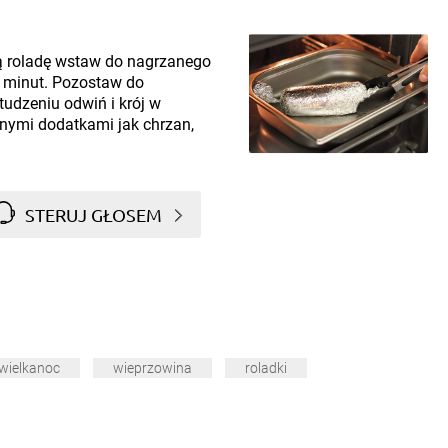
ą roladę wstaw do nagrzanego
5 minut. Pozostaw do
tudzeniu odwiń i krój w
znymi dodatkami jak chrzan,
STERUJ GŁOSEM
wielkanoc
wieprzowina
roladki