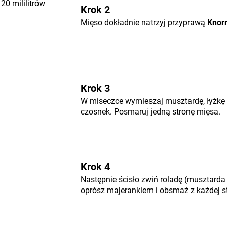
20 mililitrów
Krok 2
Mięso dokładnie natrzyj przyprawą
Knor
Krok 3
W miseczce wymieszaj musztardę, łyżkę 
czosnek. Posmaruj jedną stronę mięsa.
Krok 4
Następnie ścisło zwiń roladę (musztarda
oprósz majerankiem i obsmaż z każdej st