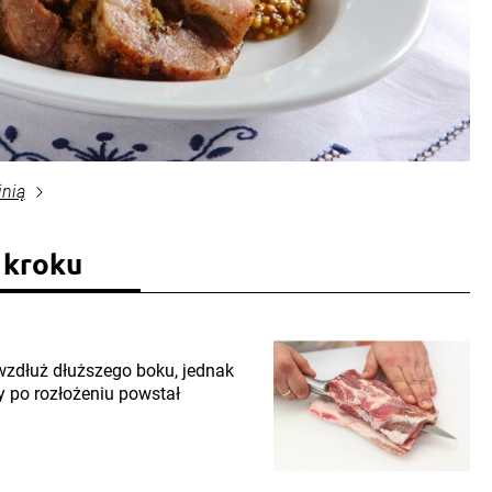
inią
 kroku
 wzdłuż dłuższego boku, jednak
y po rozłożeniu powstał