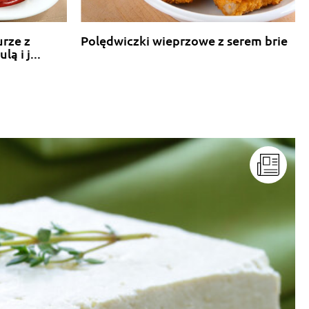
urze z
Polędwiczki wieprzowe z serem brie
 i j...