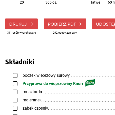
20
305 os.
łatwe
60 m
DRUKUJ
POBIERZ PDF
UDOSTĘ
311 osób wydrukowało
292 osoby zapisały
Składniki
boczek wieprzowy surowy
Przyprawa do wieprzowiny Knorr
musztarda
majeranek
ząbek czosnku