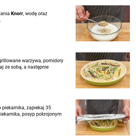
wania
Knorr
, wodę oraz
.
grillowane warzywa, pomidory
aj ze sobą, a następnie
 piekarnika, zapiekaj 35
piekarnika, posyp pokrojonym