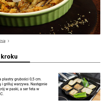
inią
 kroku
 plastry grubości 0,5 cm.
ą i grilluj warzywa. Następnie
ój w paski, a ser feta w
°C.