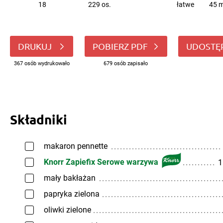
18
229 os.
łatwe
45 m
DRUKUJ
POBIERZ PDF
UDOSTĘ
367 osób wydrukowało
679 osób zapisało
Składniki
makaron pennette
Knorr Zapiefix Serowe warzywa
1
mały bakłażan
papryka zielona
oliwki zielone