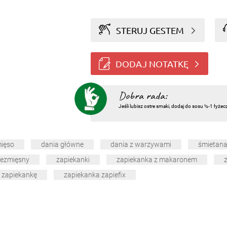
STERUJ GESTEM
DODAJ NOTATKĘ
Dobra rada:
Jeśli lubisz ostre smaki, dodaj do sosu ½-1 łyżecz
ięso
dania główne
dania z warzywami
śmietan
ezmięsny
zapiekanki
zapiekanka z makaronem
 zapiekankę
zapiekanka zapiefix