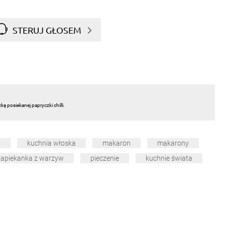
STERUJ GŁOSEM
kę posiekanej papryczki chilli.
a
kuchnia włoska
makaron
makarony
zapiekanka z warzyw
pieczenie
kuchnie świata