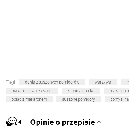
Tagi:
dania z suszonych pomidorów
warzywa
m
makaron z warzywami
kuchnia grecka
makaron b
obiad z makaronem
suszone pomidory
pomysł na
Opinie o przepisie
4