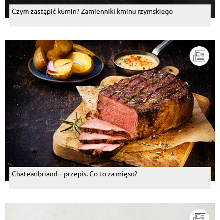
Czym zastąpić kumin? Zamienniki kminu rzymskiego
Chateaubriand – przepis. Co to za mięso?