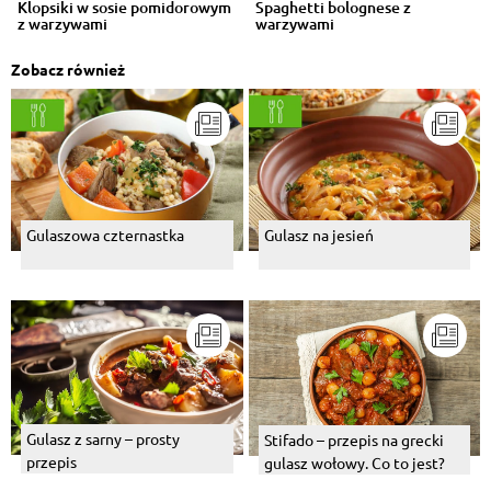
Klopsiki w sosie pomidorowym
Spaghetti bolognese z
z warzywami
warzywami
Zobacz również
Gulaszowa czternastka
Gulasz na jesień
Gulasz z sarny – prosty
Stifado – przepis na grecki
przepis
gulasz wołowy. Co to jest?