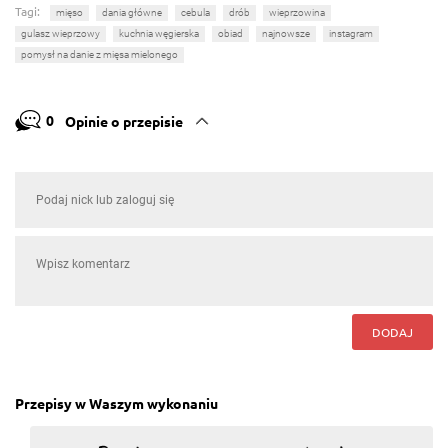
Tagi:
mięso
dania główne
cebula
drób
wieprzowina
gulasz wieprzowy
kuchnia węgierska
obiad
najnowsze
instagram
pomysł na danie z mięsa mielonego
0
Opinie o przepisie
DODAJ
Przepisy w Waszym wykonaniu