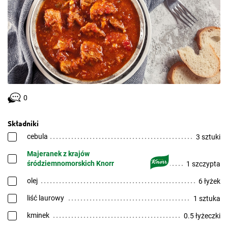
0
Składniki
cebula
3 sztuki
Majeranek z krajów
śródziemnomorskich Knorr
1 szczypta
olej
6 łyżek
liść laurowy
1 sztuka
kminek
0.5 łyżeczki