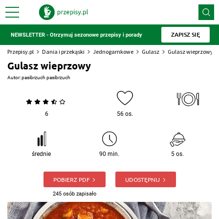
ZAPISZ SIĘ
NEWSLETTER - Otrzymuj sezonowe przepisy i porady
Przepisy.pl
Dania i przekąski
Jednogarnkowe
Gulasz
Gulasz wieprzowy
Gulasz wieprzowy
Autor:
pasibrzuch pasibrzuch
6
56 os.
średnie
90 min.
5 os.
POBIERZ PDF
UDOSTĘPNIJ
245 osób zapisało