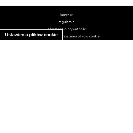
kontakt
regulamin
informacja o prywatności
Ustawienia plików cookie
informacja o wykorzystaniu plików cookie
ułatwienia dostępu
Najpopularniejsze przepisy
spaghetti bolognese
makaron z kurczakiem w sosie śmietanowym
kanapka z indykiem
ratatouille
lahmacun
mac and cheese
zupa minestrone
cannelloni ze szpinakiem i ricottą
spaghetti przepisy