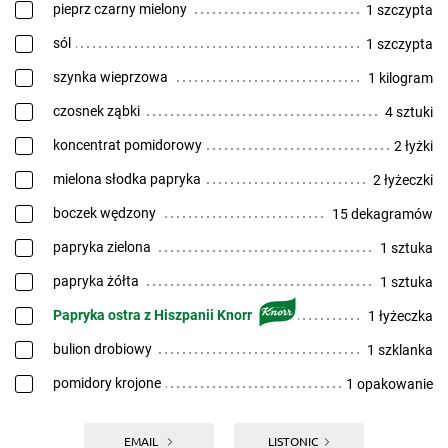
pieprz czarny mielony
1 szczypta
sól
1 szczypta
szynka wieprzowa
1 kilogram
czosnek ząbki
4 sztuki
koncentrat pomidorowy
2 łyżki
mielona słodka papryka
2 łyżeczki
boczek wędzony
15 dekagramów
papryka zielona
1 sztuka
papryka żółta
1 sztuka
Papryka ostra z Hiszpanii Knorr
1 łyżeczka
bulion drobiowy
1 szklanka
pomidory krojone
1 opakowanie
EMAIL
LISTONIC