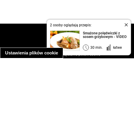
2 osoby oglądają przepis:
kontakt
Smażone polędwiczki z
sosem grzybowym - VIDEO
regulamin
informacja o prywatności
30 min.
łatwe
Ustawienia plików cookie
informacja o wykorzystaniu plików cookie
ułatwienia dostępu
Najpopularniejsze przepisy
spaghetti bolognese
makaron z kurczakiem w sosie śmietanowym
kanapka z indykiem
ratatouille
lahmacun
mac and cheese