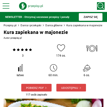
ZAPISZ SIĘ
NEWSLETTER - Otrzymuj sezonowe przepisy i porady
Przepisy.pl
Dania i przekąski
Dania główne
Kura zapiekana w majonezie
Kura zapiekana w majonezie
Autor:
przepisy.pl
3
174 os.
łatwe
60 min.
6 os.
POBIERZ PDF
UDOSTĘPNIJ
117 osób zapisało