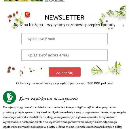
nasze propozycje!
NEWSLETTER
Bądź na bieżąco – wysyłamy sezonowe przepisy i porady
ZAPISZ SIĘ
Odbiorcy newslettera przyrządzili już ponad
260 000 potraw!
Kura zapiekana w majonezie
Planujesz przygotować na obiad smaczne danie z kurą w roli głównej? W takim przypadku
poniższy przepis sprawdzi się idealnie. Ugotowane filety z kury posyp równomiernie przyprawą do
złocistego kurczaka. Dodatkowo natrzyj je rozgniecionym ząbkiem czosnku, który nada im
wyrazistości, a następnie przełóż do wysmarowanego tłuszczem naczynia żaroodpornego.
Ugotowane ziemniaki pokrojone w plastry ułóż na mięsie. Na nich umieść talarki białej lub żółtej