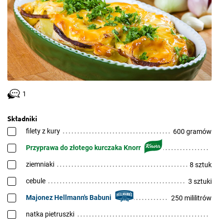
1
Składniki
filety z kury
600 gramów
Przyprawa do złotego kurczaka Knorr
ziemniaki
8 sztuk
cebule
3 sztuki
Majonez Hellmann's Babuni
250 mililitrów
natka pietruszki