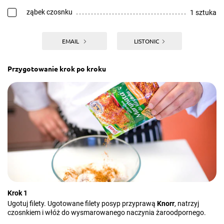
ząbek czosnku
1 sztuka
EMAIL
LISTONIC
Przygotowanie krok po kroku
Krok 1
Ugotuj filety. Ugotowane filety posyp przyprawą
Knorr
, natrzyj
czosnkiem i włóż do wysmarowanego naczynia żaroodpornego.