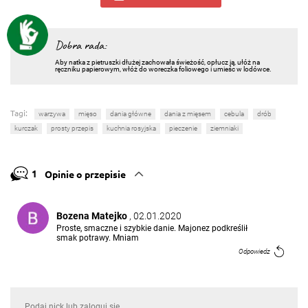
Dobra rada:
Aby natka z pietruszki dłużej zachowała świeżość, opłucz ją, ułóż na
ręczniku papierowym, włóż do woreczka foliowego i umieśc w lodówce.
Tagi:
warzywa
mięso
dania główne
dania z mięsem
cebula
drób
kurczak
prosty przepis
kuchnia rosyjska
pieczenie
ziemniaki
1
Opinie o przepisie
Bozena Matejko
, 02.01.2020
Proste, smaczne i szybkie danie. Majonez podkreślił
smak potrawy. Mniam
Odpowiedz