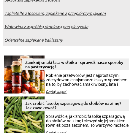
Tagliatelle z łososiem, zapiekane z przepiórczym jajkiem
Wołowina z wątróbką drobiową pod pierzynką
Orientalne zapiekane bakłażany
Zamknij smaki lata w słoiku - sprawdź nasze sposoby
na pasteryzację!
Robienie przetworów jest najprostszym i
zdecydowanie najsmaczniejszym sposobem
na to, by zachować smaki wiosny, lata i
jesieni na dłużej. Można robić setki zdjęć
Czytaj więcej
krajobrazów, by cieszyć nimi oko w sezonie
zimowym, ale to smaczny posiłek pozwoli w
pełni poczuć atmosferę cieplejszych
Jak zrobić fasolkę szparagową do słoików na zimę?
miesięcy. Przygotowanie słoików ze
Jak zawekować?
smakowitą zawartością musi obejmować
patenty, które pozwolą zachować świeżość
Sprawdźcie, jak zrobić fasolkę szparagową
przetworów.
do słoików na zimę i cieszyć się jej smakiem
również poza sezonem. To warzywo możecie
wekować na wiele sposobów. Wykorzystajcie
Czytaj więcej