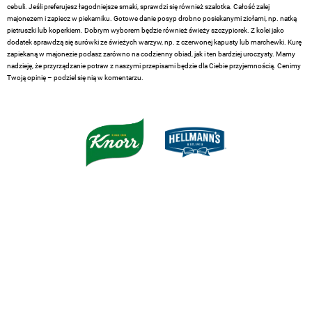
cebuli. Jeśli preferujesz łagodniejsze smaki, sprawdzi się również szalotka. Całość zalej
majonezem i zapiecz w piekarniku. Gotowe danie posyp drobno posiekanymi ziołami, np. natką
pietruszki lub koperkiem. Dobrym wyborem będzie również świeży szczypiorek. Z kolei jako
dodatek sprawdzą się surówki ze świeżych warzyw, np. z czerwonej kapusty lub marchewki. Kurę
zapiekaną w majonezie podasz zarówno na codzienny obiad, jak i ten bardziej uroczysty. Mamy
nadzieję, że przyrządzanie potraw z naszymi przepisami będzie dla Ciebie przyjemnością. Cenimy
Twoją opinię – podziel się nią w komentarzu.