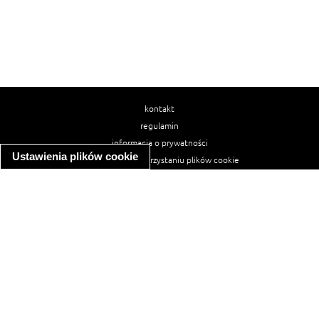
kontakt
regulamin
informacja o prywatności
Ustawienia plików cookie
informacja o wykorzystaniu plików cookie
ułatwienia dostępu
Najpopularniejsze przepisy
spaghetti bolognese
makaron z kurczakiem w sosie śmietanowym
kanapka z indykiem
ratatouille
lahmacun