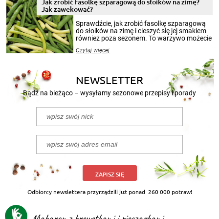
Jak zrobić fasolkę szparagową do słoików na zimę?
miesięcy. Przygotowanie słoików ze
Jak zawekować?
smakowitą zawartością musi obejmować
patenty, które pozwolą zachować świeżość
Sprawdźcie, jak zrobić fasolkę szparagową
przetworów.
do słoików na zimę i cieszyć się jej smakiem
również poza sezonem. To warzywo możecie
wekować na wiele sposobów. Wykorzystajcie
Czytaj więcej
nasze propozycje!
NEWSLETTER
Bądź na bieżąco – wysyłamy sezonowe przepisy i porady
ZAPISZ SIĘ
Odbiorcy newslettera przyrządzili już ponad
260 000 potraw!
Makaron z krewetkami i pieczarkami