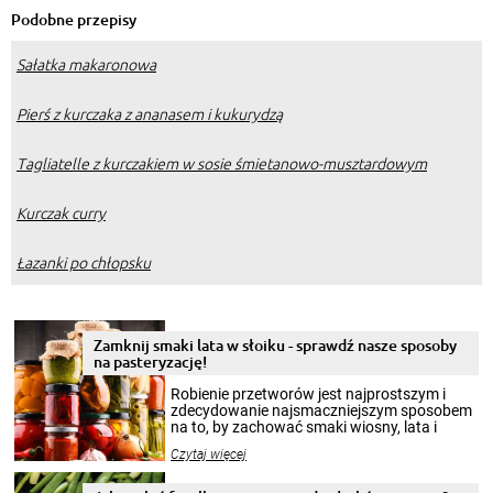
Podobne przepisy
Sałatka makaronowa
Pierś z kurczaka z ananasem i kukurydzą
Tagliatelle z kurczakiem w sosie śmietanowo-musztardowym
Kurczak curry
Łazanki po chłopsku
Zamknij smaki lata w słoiku - sprawdź nasze sposoby
na pasteryzację!
Robienie przetworów jest najprostszym i
zdecydowanie najsmaczniejszym sposobem
na to, by zachować smaki wiosny, lata i
jesieni na dłużej. Można robić setki zdjęć
Czytaj więcej
krajobrazów, by cieszyć nimi oko w sezonie
zimowym, ale to smaczny posiłek pozwoli w
pełni poczuć atmosferę cieplejszych