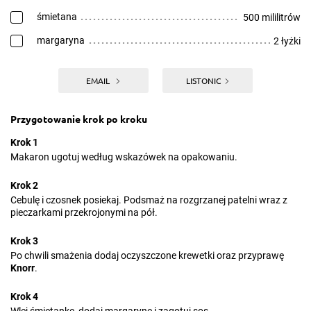
śmietana
500 mililitrów
margaryna
2 łyżki
EMAIL
LISTONIC
Przygotowanie krok po kroku
Krok 1
Makaron ugotuj według wskazówek na opakowaniu.
Krok 2
Cebulę i czosnek posiekaj. Podsmaż na rozgrzanej patelni wraz z
pieczarkami przekrojonymi na pół.
Krok 3
Po chwili smażenia dodaj oczyszczone krewetki oraz przyprawę
Knorr
.
Krok 4