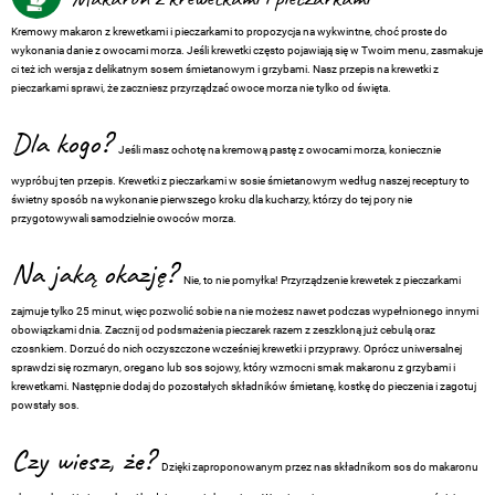
Kremowy makaron z krewetkami i pieczarkami to propozycja na wykwintne, choć proste do
wykonania danie z owocami morza. Jeśli krewetki często pojawiają się w Twoim menu, zasmakuje
ci też ich wersja z delikatnym sosem śmietanowym i grzybami. Nasz przepis na krewetki z
pieczarkami sprawi, że zaczniesz przyrządzać owoce morza nie tylko od święta.
Dla kogo?
Jeśli masz ochotę na kremową pastę z owocami morza, koniecznie
wypróbuj ten przepis. Krewetki z pieczarkami w sosie śmietanowym według naszej receptury to
świetny sposób na wykonanie pierwszego kroku dla kucharzy, którzy do tej pory nie
przygotowywali samodzielnie owoców morza.
Na jaką okazję?
Nie, to nie pomyłka! Przyrządzenie krewetek z pieczarkami
zajmuje tylko 25 minut, więc pozwolić sobie na nie możesz nawet podczas wypełnionego innymi
obowiązkami dnia. Zacznij od podsmażenia pieczarek razem z zeszkloną już cebulą oraz
czosnkiem. Dorzuć do nich oczyszczone wcześniej krewetki i przyprawy. Oprócz uniwersalnej
sprawdzi się rozmaryn, oregano lub sos sojowy, który wzmocni smak makaronu z grzybami i
krewetkami. Następnie dodaj do pozostałych składników śmietanę, kostkę do pieczenia i zagotuj
powstały sos.
Czy wiesz, że?
Dzięki zaproponowanym przez nas składnikom sos do makaronu