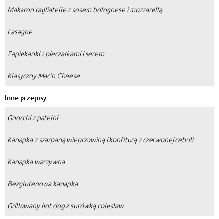
Makaron tagliatelle z sosem bolognese i mozzarellą
Lasagne
Zapiekanki z pieczarkami i serem
Klasyczny Mac’n Cheese
Inne przepisy
Gnocchi z patelni
Kanapka z szarpaną wieprzowiną i konfiturą z czerwonej cebuli
Kanapka warzywna
Bezglutenowa kanapka
Grillowany hot dog z surówką colesław