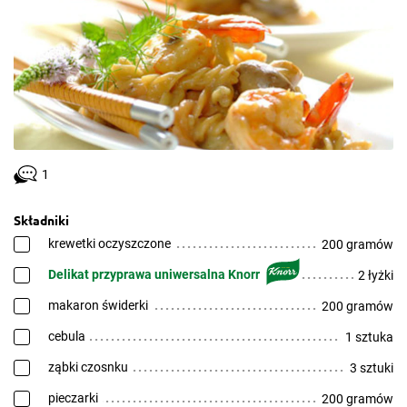
1
Składniki
krewetki oczyszczone
200 gramów
Delikat przyprawa uniwersalna Knorr
2 łyżki
makaron świderki
200 gramów
cebula
1 sztuka
ząbki czosnku
3 sztuki
pieczarki
200 gramów