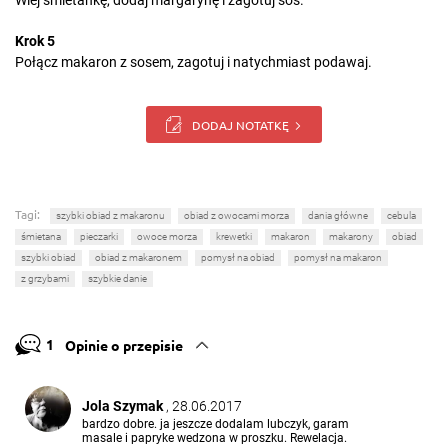
Wlej śmietankę, dodaj margarynę i zagotuj sos.
Krok 5
Połącz makaron z sosem, zagotuj i natychmiast podawaj.
DODAJ NOTATKĘ
Tagi:
szybki obiad z makaronu
obiad z owocami morza
dania główne
cebula
śmietana
pieczarki
owoce morza
krewetki
makaron
makarony
obiad
szybki obiad
obiad z makaronem
pomysł na obiad
pomysł na makaron
z grzybami
szybkie danie
1
Opinie o przepisie
Jola Szymak
, 28.06.2017
bardzo dobre. ja jeszcze dodalam lubczyk, garam
masale i papryke wedzona w proszku. Rewelacja.