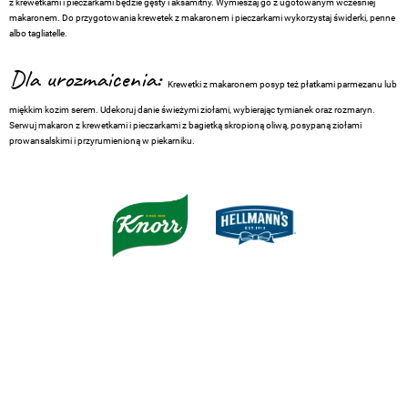
z krewetkami i pieczarkami będzie gęsty i aksamitny. Wymieszaj go z ugotowanym wcześniej
makaronem. Do przygotowania krewetek z makaronem i pieczarkami wykorzystaj świderki, penne
albo tagliatelle.
Dla urozmaicenia:
Krewetki z makaronem posyp też płatkami parmezanu lub
miękkim kozim serem. Udekoruj danie świeżymi ziołami, wybierając tymianek oraz rozmaryn.
Serwuj makaron z krewetkami i pieczarkami z bagietką skropioną oliwą, posypaną ziołami
prowansalskimi i przyrumienioną w piekarniku.