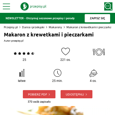
ZAPISZ SIĘ
NEWSLETTER - Otrzymuj sezonowe przepisy i porady
Przepisy.pl
Dania i przekąski
Makarony
Makaron z krewetkami i pieczarkam
Makaron z krewetkami i pieczarkami
Autor:
przepisy.pl
25
221 os.
łatwe
25 min.
4 os.
POBIERZ PDF
UDOSTĘPNIJ
370 osób zapisało