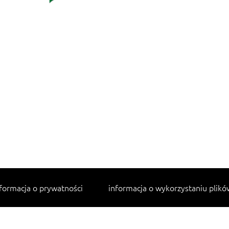
formacja o prywatności
informacja o wykorzystaniu plikó
Najpopularniejsze przepisy