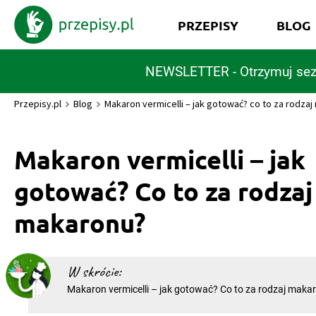
PRZEPISY
BLOG
NEWSLETTER - Otrzymuj sez
Przepisy.pl
Blog
Makaron vermicelli – jak gotować? co to za rodza
Makaron vermicelli – jak
gotować? Co to za rodzaj
makaronu?
W skrócie:
Makaron vermicelli – jak gotować? Co to za rodzaj mak
wielu rodzajów makaronu vermicelli zasługuje na szczeg
nitki doskonale smakują zarówno jako składnik zup, jak i