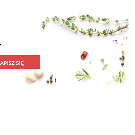
samemu?
y
APISZ SIĘ