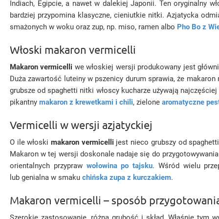
Indiach, Egipcie, a nawet w dalekiej Japonii. Ten oryginalny 
bardziej przypomina klasyczne, cieniutkie nitki. Azjatycka od
smażonych w woku oraz zup, np. miso, ramen albo
Pho Bo z Wi
Włoski makaron vermicelli
Makaron vermicelli
we włoskiej wersji produkowany jest głównie
Duża zawartość luteiny w pszenicy durum sprawia, że makaro
grubsze od spaghetti nitki włoscy kucharze używają najczęście
pikantny
makaron z krewetkami i chili
, zielone
aromatyczne pes
Vermicelli w wersji azjatyckiej
O ile włoski
makaron vermicelli
jest nieco grubszy od spaghetti,
Makaron w tej wersji doskonale nadaje się do przygotowywania
orientalnych przypraw
wołowina po tajsku
. Wśród wielu prze
lub genialna w smaku
chińska zupa z kurczakiem
.
Makaron vermicelli – sposób przygotowani
Szerokie zastosowanie, różna grubość i skład. Właśnie tym w