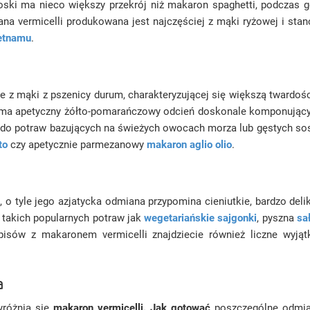
włoski ma nieco większy przekrój niż makaron spaghetti, podczas
miana vermicelli produkowana jest najczęściej z mąki ryżowej i s
etnamu
.
 z mąki z pszenicy durum, charakteryzującej się większą twardości
n ma apetyczny żółto-pomarańczowy odcień doskonale komponując
j do potraw bazujących na świeżych owocach morza lub gęstych so
to
czy apetycznie parmezanowy
makaron aglio olio
.
 o tyle jego azjatycka odmiana przypomina cieniutkie, bardzo delika
 takich popularnych potraw jak
wegetariańskie sajgonki
, pyszna
sa
pisów z makaronem vermicelli znajdziecie również liczne wyj
a
yróżnia się
makaron vermicelli. Jak gotować
poszczególne odmian