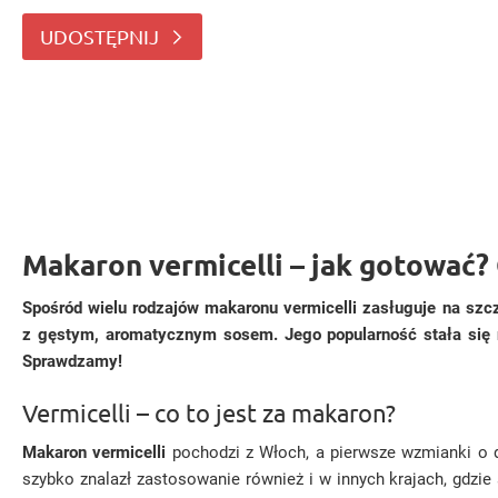
warzywnych czy mięsnych serwowanych z gęstym, aro
UDOSTĘPNIJ
Makaron vermicelli – jak gotować?
Spośród wielu rodzajów makaronu vermicelli zasługuje na szc
z gęstym, aromatycznym sosem. Jego popularność stała się n
Sprawdzamy!
Vermicelli – co to jest za makaron?
Makaron vermicelli
pochodzi z Włoch, a pierwsze wzmianki o d
szybko znalazł zastosowanie również i w innych krajach, gdzie