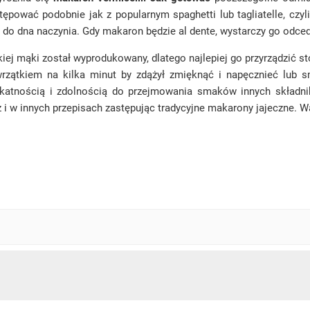
pować podobnie jak z popularnym spaghetti lub tagliatelle, czyl
rł do dna naczynia. Gdy makaron będzie al dente, wystarczy go odce
jakiej mąki został wyprodukowany, dlatego najlepiej go przyrządzi
rzątkiem na kilka minut by zdążył zmięknąć i napęcznieć lub s
ikatnością i zdolnością do przejmowania smaków innych składnik
ż i w innych przepisach zastępując tradycyjne makarony jajeczne. 