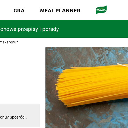
GRA
MEAL PLANNER
onowe przepisy i porady
j makaronu?
aronu? Spośród
ólną uwagę. Długie
 potraw