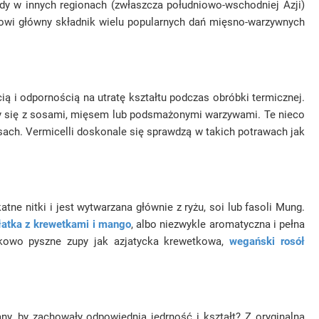
 gdy w innych regionach (zwłaszcza południowo-wschodniej Azji)
tanowi główny składnik wielu popularnych dań mięsno-warzywnych
ą i odpornością na utratę kształtu podczas obróbki termicznej.
y się z sosami, mięsem lub podsmażonymi warzywami. Te nieco
sach. Vermicelli doskonale się sprawdzą w takich potrawach jak
tne nitki i jest wytwarzana głównie z ryżu, soi lub fasoli Mung.
łatka z krewetkami i mango
, albo niezwykle aromatyczna i pełna
ątkowo pyszne zupy jak azjatycka krewetkowa,
wegański rosół
y, by zachowały odpowiednią jędrność i kształt? Z oryginalną