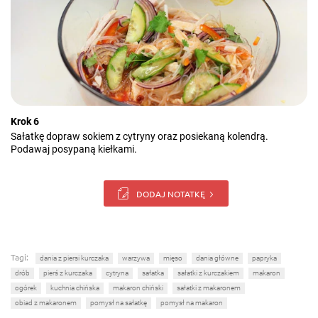
Krok 6
Sałatkę dopraw sokiem z cytryny oraz posiekaną kolendrą.
Podawaj posypaną kiełkami.
DODAJ NOTATKĘ
Tagi:
dania z piersi kurczaka
warzywa
mięso
dania główne
papryka
drób
pierś z kurczaka
cytryna
sałatka
sałatki z kurczakiem
makaron
ogórek
kuchnia chińska
makaron chiński
sałatki z makaronem
obiad z makaronem
pomysł na sałatkę
pomysł na makaron