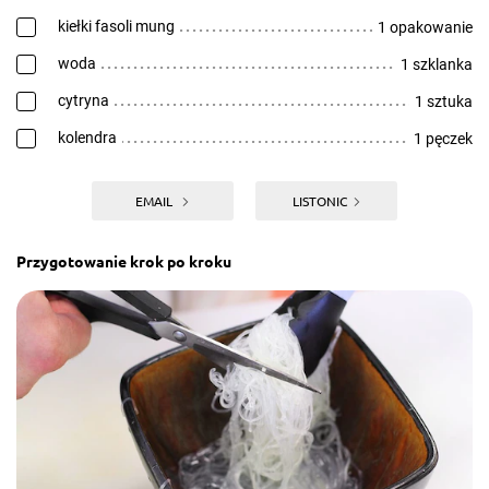
kiełki fasoli mung
1 opakowanie
woda
1 szklanka
cytryna
1 sztuka
kolendra
1 pęczek
EMAIL
LISTONIC
Przygotowanie krok po kroku