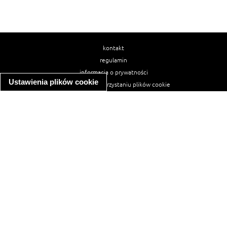
kontakt
regulamin
informacja o prywatności
Ustawienia plików cookie
informacja o wykorzystaniu plików cookie
ułatwienia dostępu
Najpopularniejsze przepisy
spaghetti bolognese
makaron z kurczakiem w sosie śmietanowym
kanapka z indykiem
ratatouille
lahmacun
mac and cheese
zupa minestrone