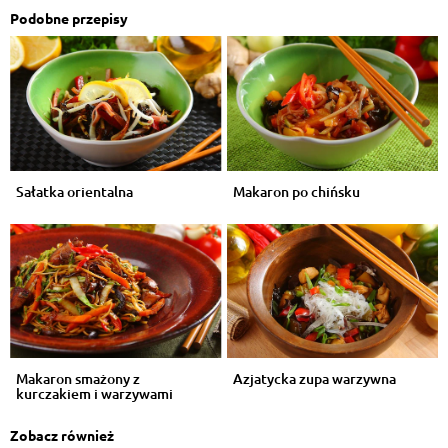
Podobne przepisy
Sałatka orientalna
Makaron po chińsku
Makaron smażony z
Azjatycka zupa warzywna
kurczakiem i warzywami
Zobacz również