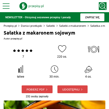
ZAPISZ SIĘ
NEWSLETTER - Otrzymuj sezonowe przepisy i porady
Przepisy.pl
Dania i przekąski
Sałatki
Sałatki z makaronem
Sałatka z ma
Sałatka z makaronem sojowym
Autor:
przepisy.pl
7
220 os.
łatwe
30 min.
4 os.
POBIERZ PDF
UDOSTĘPNIJ
232 osoby zapisały