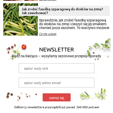
krajobrazów, by cieszyć nimi oko w sezonie
zimowym, ale to smaczny posiłek pozwoli w
pełni poczuć atmosferę cieplejszych
Jak zrobić fasolkę szparagową do słoików na zimę?
miesięcy. Przygotowanie słoików ze
Jak zawekować?
smakowitą zawartością musi obejmować
patenty, które pozwolą zachować świeżość
Sprawdźcie, jak zrobić fasolkę szparagową
przetworów.
do słoików na zimę i cieszyć się jej smakiem
również poza sezonem. To warzywo możecie
wekować na wiele sposobów. Wykorzystajcie
Czytaj więcej
nasze propozycje!
NEWSLETTER
Bądź na bieżąco – wysyłamy sezonowe przepisy i porady
ZAPISZ SIĘ
Odbiorcy newslettera przyrządzili już ponad
260 000 potraw!