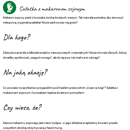
Sałatka z makaronem sojowym
Makaron sojowy, pierś z kurczaka, trochę świeżych warzyw. Tak niewiele potrzeba, aby stworzyć
nietypową, oryginalną sałatkę! Może zachwycisz nią gości?
Dla kogo?
Zdecydowanie dla wielbicieli smaków nieoczywistych i orientalnych! Może również dla tych, którzy
chcieliby spróbować „czegoś nowego”, ale do tej pory nie mieli na to odwagi?
Na jaką okazję?
Co powiesz na spotkanie z przyjaciółmi pod hasłem przewodnim „Czas na Azję”? Sałatka z
makaronem sojowym i kurczakiem będzie świetnym pomysłem!
Czy wiesz, że?
Nazwa makaronu sojowego jest nieco myląca - w jego składzie znajdziemy bowiem przede
wszystkim skrobię otrzymywaną z fasoli mung.