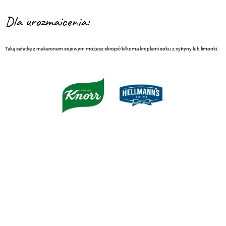
Dla urozmaicenia:
Taką sałatkę z makaronem sojowym możesz skropić kilkoma kroplami soku z cytryny lub limonki.