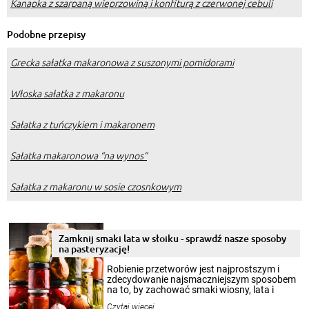
Kanapka z szarpaną wieprzowiną i konfiturą z czerwonej cebuli
Podobne przepisy
Grecka sałatka makaronowa z suszonymi pomidorami
Włoska sałatka z makaronu
Sałatka z tuńczykiem i makaronem
Sałatka makaronowa “na wynos”
Sałatka z makaronu w sosie czosnkowym
Zamknij smaki lata w słoiku - sprawdź nasze sposoby
na pasteryzację!
Robienie przetworów jest najprostszym i
zdecydowanie najsmaczniejszym sposobem
na to, by zachować smaki wiosny, lata i
jesieni na dłużej. Można robić setki zdjęć
Czytaj więcej