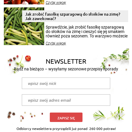
Czytaj więcej
krajobrazów, by cieszyć nimi oko w sezonie
zimowym, ale to smaczny posiłek pozwoli w
pełni poczuć atmosferę cieplejszych
Jak zrobić fasolkę szparagową do słoików na zimę?
miesięcy. Przygotowanie słoików ze
Jak zawekować?
smakowitą zawartością musi obejmować
patenty, które pozwolą zachować świeżość
Sprawdźcie, jak zrobić fasolkę szparagową
przetworów.
do słoików na zimę i cieszyć się jej smakiem
również poza sezonem. To warzywo możecie
wekować na wiele sposobów. Wykorzystajcie
Czytaj więcej
nasze propozycje!
NEWSLETTER
Bądź na bieżąco – wysyłamy sezonowe przepisy i porady
ZAPISZ SIĘ
Odbiorcy newslettera przyrządzili już ponad
260 000 potraw!