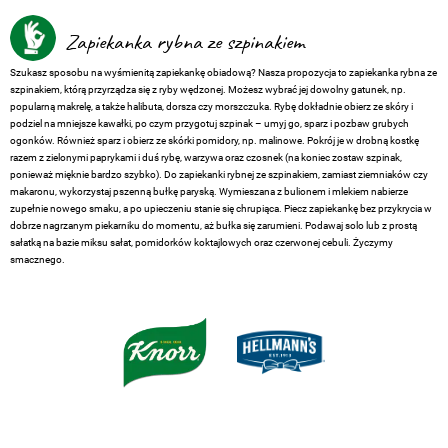
Zapiekanka rybna ze szpinakiem
Szukasz sposobu na wyśmienitą zapiekankę obiadową? Nasza propozycja to zapiekanka rybna ze
szpinakiem, którą przyrządza się z ryby wędzonej. Możesz wybrać jej dowolny gatunek, np.
popularną makrelę, a także halibuta, dorsza czy morszczuka. Rybę dokładnie obierz ze skóry i
podziel na mniejsze kawałki, po czym przygotuj szpinak – umyj go, sparz i pozbaw grubych
ogonków. Również sparz i obierz ze skórki pomidory, np. malinowe. Pokrój je w drobną kostkę
razem z zielonymi paprykami i duś rybę, warzywa oraz czosnek (na koniec zostaw szpinak,
ponieważ mięknie bardzo szybko). Do zapiekanki rybnej ze szpinakiem, zamiast ziemniaków czy
makaronu, wykorzystaj pszenną bułkę paryską. Wymieszana z bulionem i mlekiem nabierze
zupełnie nowego smaku, a po upieczeniu stanie się chrupiąca. Piecz zapiekankę bez przykrycia w
dobrze nagrzanym piekarniku do momentu, aż bułka się zarumieni. Podawaj solo lub z prostą
sałatką na bazie miksu sałat, pomidorków koktajlowych oraz czerwonej cebuli. Życzymy
smacznego.