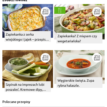
Zapiekanka z serka
Zapiekanka? Z mięsem czy
wiejskiego i jajek – przepis z
wegetariańska?
warzywami
Węgierskie święta. Zupa
Szpinak na imprezach lubi
rybna halaszle.
poszaleć. Kremowe dipy,
zupy ze szpinakiem.
Polecane przepisy