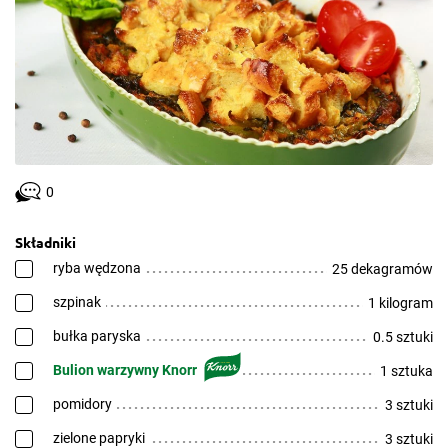
0
Składniki
ryba wędzona
25 dekagramów
szpinak
1 kilogram
bułka paryska
0.5 sztuki
Bulion warzywny Knorr
1 sztuka
pomidory
3 sztuki
zielone papryki
3 sztuki