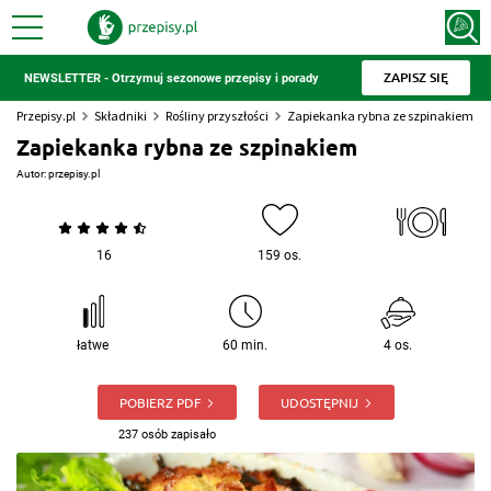
ZAPISZ SIĘ
NEWSLETTER - Otrzymuj sezonowe przepisy i porady
Przepisy.pl
Składniki
Rośliny przyszłości
Zapiekanka rybna ze szpinakiem
Zapiekanka rybna ze szpinakiem
Autor:
przepisy.pl
16
159 os.
łatwe
60 min.
4 os.
POBIERZ PDF
UDOSTĘPNIJ
237 osób zapisało