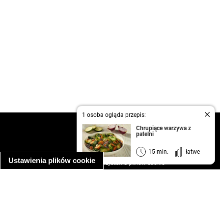
1 osoba ogląda przepis:
kontakt
Chrupiące warzywa z
patelni
regulamin
informacja o prywatności
15 min.
łatwe
Ustawienia plików cookie
informacja o wykorzystaniu plików cookie
ułatwienia dostępu
Najpopularniejsze przepisy
spaghetti bolognese