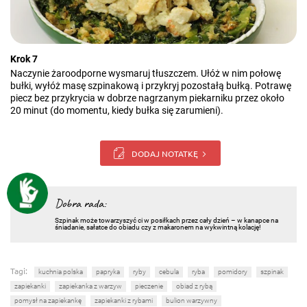
Krok 7
Naczynie żaroodporne wysmaruj tłuszczem. Ułóż w nim połowę
bułki, wyłóż masę szpinakową i przykryj pozostałą bułką. Potrawę
piecz bez przykrycia w dobrze nagrzanym piekarniku przez około
20 minut (do momentu, kiedy bułka się zarumieni).
DODAJ NOTATKĘ
Dobra rada:
Szpinak może towarzyszyć ci w posiłkach przez cały dzień – w kanapce na
śniadanie, sałatce do obiadu czy z makaronem na wykwintną kolację!
Tagi:
kuchnia polska
papryka
ryby
cebula
ryba
pomidory
szpinak
zapiekanki
zapiekanka z warzyw
pieczenie
obiad z rybą
pomysł na zapiekankę
zapiekanki z rybami
bulion warzywny