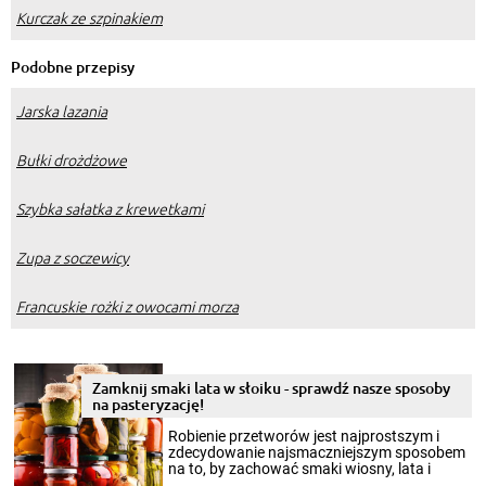
Kurczak ze szpinakiem
Podobne przepisy
Jarska lazania
Bułki drożdżowe
Szybka sałatka z krewetkami
Zupa z soczewicy
Francuskie rożki z owocami morza
Zamknij smaki lata w słoiku - sprawdź nasze sposoby
na pasteryzację!
Robienie przetworów jest najprostszym i
zdecydowanie najsmaczniejszym sposobem
na to, by zachować smaki wiosny, lata i
jesieni na dłużej. Można robić setki zdjęć