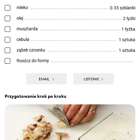
mleko
0.33 szklanki
olej
2 łyżki
musztarda
1 łyżka
cebula
1 sztuka
ząbek czosnku
1 sztuka
tłuszcz do formy
EMAIL
LISTONIC
Przygotowanie krok po kroku