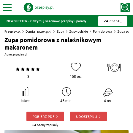
ZAPISZ SIĘ
NEWSLETTER - Otrzymuj sezonowe przepisy i porady
Przepisy.pl
Dania i przekąski
Zupy
Zupy polskie
Pomidorowa
Zupa pom
Zupa pomidorowa z naleśnikowym
makaronem
Autor:
przepisy.pl
3
158 os.
łatwe
45 min.
4 os.
POBIERZ PDF
UDOSTĘPNIJ
64 osoby zapisały