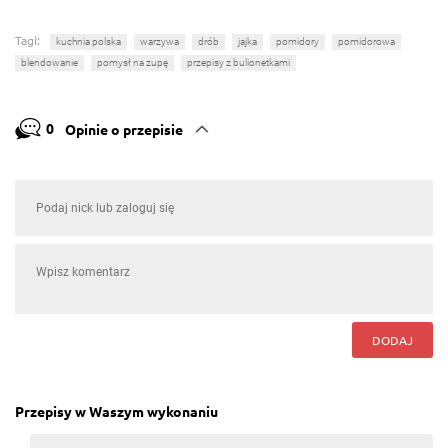
Tagi:
kuchnia polska
warzywa
drób
jajka
pomidory
pomidorowa
blendowanie
pomysł na zupę
przepisy z bulionetkami
0
Opinie o przepisie
DODAJ
Przepisy w Waszym wykonaniu