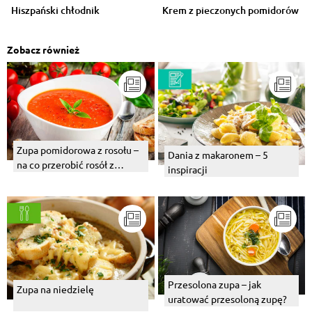
Hiszpański chłodnik
Krem z pieczonych pomidorów
Zobacz również
Zupa pomidorowa z rosołu –
Dania z makaronem – 5
na co przerobić rosół z
inspiracji
wczoraj?
Przesolona zupa – jak
Zupa na niedzielę
uratować przesoloną zupę?