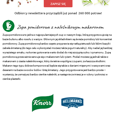
ZAPISZ SIĘ
Odbiorcy newslettera przyrządzili już ponad
260 000 potraw!
Zupa pomidorowa z naleśnikowym makaronem
Zupa pomidorowa to jedna z najpopularniejszych zup w naszym kraju, którą przygotowuje się na
bazie bulionu albo rosołu z warzyw. Głównym jej składnikiem są świeże pomidory lub koncentrat
pomidorowy. Zupę pomidorową bardzo często przyprawia się natką pietruszki lub liśćmi bazylii i
zabiela śmietaną (do tego celu wykorzystać możesz także jogurt naturalny). Aby nadać jej bardziej
wyrazistego smaku, na koniec gotowania warto dodać do niej szczyptę cukru i cynamonu. Zupę
pomidorową przeważnie serwuje się z makaronem lub ryżem. Podać możesz ją jednak także z
makaronem z ciasta naleśnikowego, który świetnie współgra z zupami, zwłaszcza słodkimi.
Makaron tego typu dobrze komponować będzie się także z daniami mięsnymi i warzywami oraz
deserami na bazie owoców lodów i bitej śmietany. Jego przygotowanie jest bardzo proste –
wystarczy, że usmażysz bardzo cienkie naleśniki, a następnie zwiniesz je w rulony i pokroisz w
cienkie plasterki.