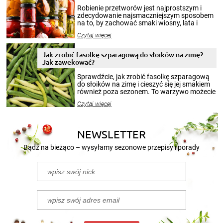
Robienie przetworów jest najprostszym i
zdecydowanie najsmaczniejszym sposobem
na to, by zachować smaki wiosny, lata i
jesieni na dłużej. Można robić setki zdjęć
Czytaj więcej
krajobrazów, by cieszyć nimi oko w sezonie
zimowym, ale to smaczny posiłek pozwoli w
pełni poczuć atmosferę cieplejszych
Jak zrobić fasolkę szparagową do słoików na zimę?
miesięcy. Przygotowanie słoików ze
Jak zawekować?
smakowitą zawartością musi obejmować
patenty, które pozwolą zachować świeżość
Sprawdźcie, jak zrobić fasolkę szparagową
przetworów.
do słoików na zimę i cieszyć się jej smakiem
również poza sezonem. To warzywo możecie
wekować na wiele sposobów. Wykorzystajcie
Czytaj więcej
nasze propozycje!
NEWSLETTER
Bądź na bieżąco – wysyłamy sezonowe przepisy i porady