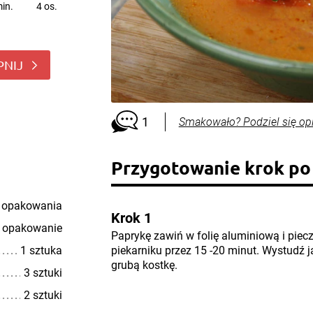
in.
4 os.
PNIJ
1
Smakowało? Podziel się op
Przygotowanie krok po
 opakowania
Krok 1
 opakowanie
Paprykę zawiń w folię aluminiową i pie
1 sztuka
piekarniku przez 15 -20 minut. Wystudź ją
grubą kostkę.
3 sztuki
2 sztuki