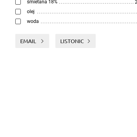
śmietana 18%
2
olej
woda
EMAIL
LISTONIC