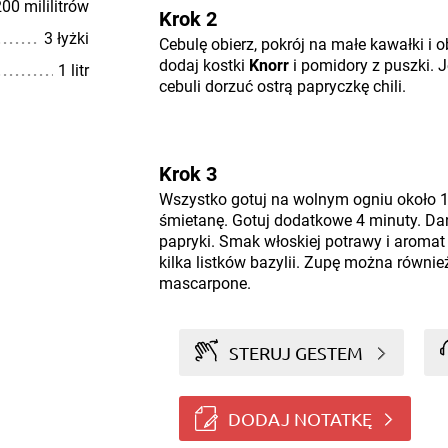
00 mililitrów
Krok 2
3 łyżki
Cebulę obierz, pokrój na małe kawałki i o
dodaj kostki
Knorr
i pomidory z puszki. J
1 litr
cebuli dorzuć ostrą papryczkę chili.
Krok 3
Wszystko gotuj na wolnym ogniu około 1
śmietanę. Gotuj dodatkowe 4 minuty. D
papryki. Smak włoskiej potrawy i aromat
kilka listków bazylii. Zupę można równi
mascarpone.
STERUJ GESTEM
DODAJ NOTATKĘ