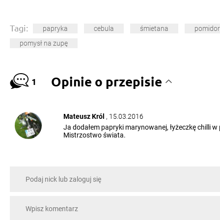
Tagi:
papryka
cebula
śmietana
pomidor
pomysł na zupę
Opinie o przepisie
1
Mateusz Król
, 15.03.2016
Ja dodałem papryki marynowanej, łyżeczkę chilli w
Mistrzostwo świata.