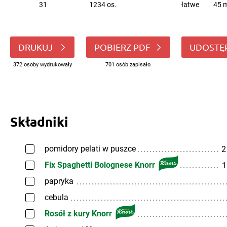
31
1234 os.
łatwe
45 m
DRUKUJ
POBIERZ PDF
UDOSTĘ
372 osoby wydrukowały
701 osób zapisało
Składniki
pomidory pelati w puszce
2
Fix Spaghetti Bolognese Knorr
1
papryka
cebula
Rosół z kury Knorr