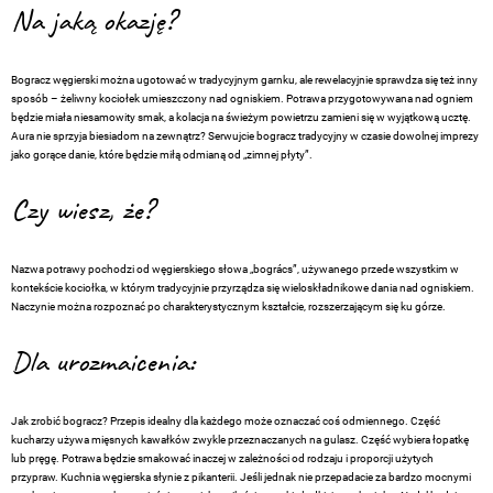
Na jaką okazję?
Bogracz węgierski można ugotować w tradycyjnym garnku, ale rewelacyjnie sprawdza się też inny
sposób – żeliwny kociołek umieszczony nad ogniskiem. Potrawa przygotowywana nad ogniem
będzie miała niesamowity smak, a kolacja na świeżym powietrzu zamieni się w wyjątkową ucztę.
Aura nie sprzyja biesiadom na zewnątrz? Serwujcie bogracz tradycyjny w czasie dowolnej imprezy
jako gorące danie, które będzie miłą odmianą od „zimnej płyty”.
Czy wiesz, że?
Nazwa potrawy pochodzi od węgierskiego słowa „bogrács”, używanego przede wszystkim w
kontekście kociołka, w którym tradycyjnie przyrządza się wieloskładnikowe dania nad ogniskiem.
Naczynie można rozpoznać po charakterystycznym kształcie, rozszerzającym się ku górze.
Dla urozmaicenia:
Jak zrobić bogracz? Przepis idealny dla każdego może oznaczać coś odmiennego. Część
kucharzy używa mięsnych kawałków zwykle przeznaczanych na gulasz. Część wybiera łopatkę
lub pręgę. Potrawa będzie smakować inaczej w zależności od rodzaju i proporcji użytych
przypraw. Kuchnia węgierska słynie z pikanterii. Jeśli jednak nie przepadacie za bardzo mocnymi