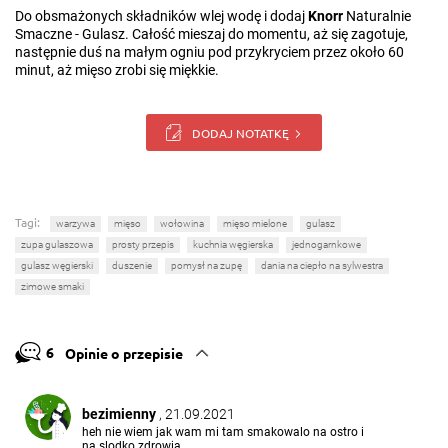
Do obsmażonych składników wlej wodę i dodaj
Knorr
Naturalnie
Smaczne - Gulasz. Całość mieszaj do momentu, aż się zagotuje,
następnie duś na małym ogniu pod przykryciem przez około 60
minut, aż mięso zrobi się miękkie.
DODAJ NOTATKĘ
Tagi:
warzywa
mięso
wołowina
mięso mielone
gulasz
zupa gulaszowa
prosty przepis
kuchnia węgierska
jednogarnkowe
gulasz węgierski
duszenie
pomysł na zupę
dania na ciepło na sylwestra
zimowe smaki
6
Opinie o przepisie
bezimienny
, 21.09.2021
heh nie wiem jak wam mi tam smakowalo na ostro i
na slodko zdrowia