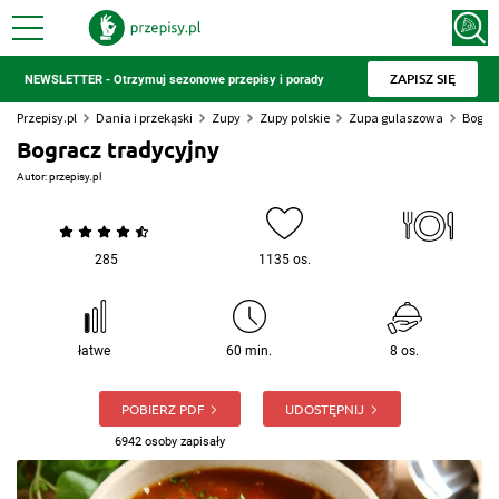
ZAPISZ SIĘ
NEWSLETTER - Otrzymuj sezonowe przepisy i porady
Przepisy.pl
Dania i przekąski
Zupy
Zupy polskie
Zupa gulaszowa
Bogra
Bogracz tradycyjny
Autor:
przepisy.pl
285
1135 os.
łatwe
60 min.
8 os.
POBIERZ PDF
UDOSTĘPNIJ
6942 osoby zapisały