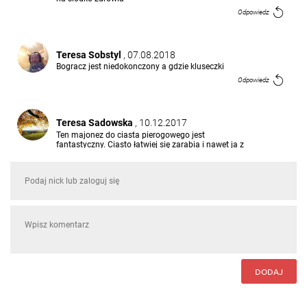
Odpowiedz
Teresa Sobstyl
, 07.08.2018
Bogracz jest niedokonczony a gdzie kluseczki
Odpowiedz
Teresa Sadowska
, 10.12.2017
Ten majonez do ciasta pierogowego jest
fantastyczny. Ciasto łatwiej się zarabia i nawet ja z
jedna mniej sprawna ręka dałam radę . Dziękuje i
pozdrawiam!
Odpowiedz
Jolanta Wróbel
, 15.11.2017
Bardzo często korzystam z Waszych propozycji i
moja rodzinka jest zachwycona. Dziękuję Wam za
wspaniałe inspiracje.
Odpowiedz
DODAJ
Odpowiedzi (1)