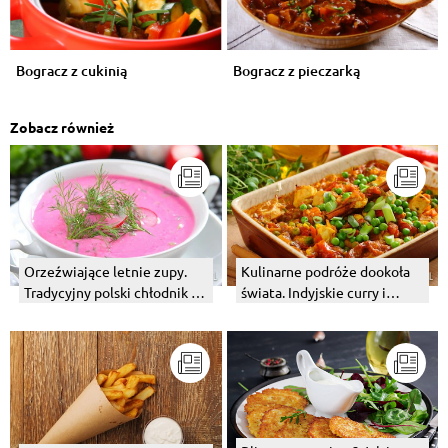
Bogracz z cukinią
Bogracz z pieczarką
Zobacz również
Orzeźwiające letnie zupy.
Kulinarne podróże dookoła
Tradycyjny polski chłodnik z
świata. Indyjskie curry i
buraków.
węgierski bogracz.