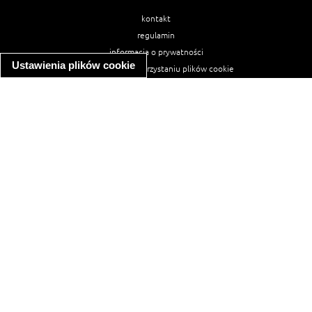
kontakt
regulamin
informacja o prywatności
Ustawienia plików cookie
informacja o wykorzystaniu plików cookie
ułatwienia dostępu
Najpopularniejsze przepisy
spaghetti bolognese
makaron z kurczakiem w sosie śmietanowym
kanapka z indykiem
ratatouille
lahmacun
mac and cheese
zupa minestrone
cannelloni ze szpinakiem i ricottą
spaghetti przepisy