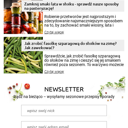
Zamknij smaki lata w słoiku - sprawdź nasze sposoby
na pasteryzację!
Robienie przetworów jest najprostszym i
zdecydowanie najsmaczniejszym sposobem
na to, by zachować smaki wiosny, lata i
jesieni na dłużej. Można robić setki zdjęć
Czytaj więcej
krajobrazów, by cieszyć nimi oko w sezonie
zimowym, ale to smaczny posiłek pozwoli w
pełni poczuć atmosferę cieplejszych
Jak zrobić fasolkę szparagową do słoików na zimę?
miesięcy. Przygotowanie słoików ze
Jak zawekować?
smakowitą zawartością musi obejmować
patenty, które pozwolą zachować świeżość
Sprawdźcie, jak zrobić fasolkę szparagową
przetworów.
do słoików na zimę i cieszyć się jej smakiem
również poza sezonem. To warzywo możecie
wekować na wiele sposobów. Wykorzystajcie
Czytaj więcej
nasze propozycje!
NEWSLETTER
Bądź na bieżąco – wysyłamy sezonowe przepisy i porady