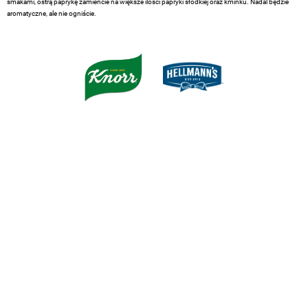
smakami, ostrą paprykę zamieńcie na większe ilości papryki słodkiej oraz kminku. Nadal będzie
aromatyczne, ale nie ogniście.