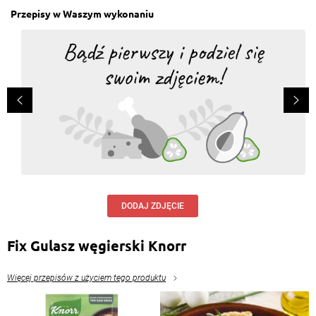
Przepisy w Waszym wykonaniu
Barbara Gmurzyńska
, 15.11.2017
Dzięki Państwu za fantastyczne przepisy. Palce lizać
Gratulacje i pięknie pozdrawiam
Odpowiedz
DODAJ ZDJĘCIE
Fix Gulasz węgierski Knorr
Więcej przepisów z użyciem tego produktu