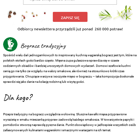
ZAPISZ SIĘ
Odbiorcy newslettera przyrządzili już ponad
260 000 potraw!
Bogracz tradycyjny
Spośród wielu dań jednogarnkowych to inspirowany kuchnią węgierską bogracz jest tym, które na
polskich stołach gości bardzo często. Mięsna zupa gulaszowa sprawdza się w czasie
codziennych obiadów i bardziej uroczystych domowych wydarzeń. Domowi szefowie kuchni
cenią go nie tylko ze względu na walory smakowe, ale również na stosunkowo krótki czas
przygotowania. Chrupiące warzywa i soczyste mięso w bograczu – taka kompozycja doskonale
sprawdzi się jako danie na kolację rodzinną lub wizytę gości.
Dla kogo?
Przepis tradycyjny na bogracz uwzględnia wołowinę. Słuszne kawałki mięsa przyprawione
wyrazistą w smaku mieszanką przypraw zadowolą każdego smakosza. W towarzystwie papryki i
pomidorów stworzą naprawdę pyszne danie. Punkt obowiązkowy w jadłospisie wszystkich osób
zafascynowanych kulinariami węgierskimi i smacznymi wariacjami na ich temat.