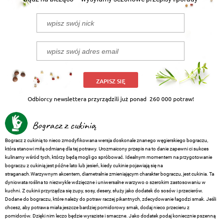
ZAPISZ SIĘ
Odbiorcy newslettera przyrządzili już ponad
260 000 potraw!
Bogracz z cukinią
Bogracz z cukinią to nieco zmodyfikowana wersja doskonale znanego węgierskiego bograczu,
która stanowi miłą odmianę dla tej potrawy. Urozmaicony przepis na to danie zapewni ci sukces
kulinarny wśród tych, którzy będą mogli go spróbować. Idealnym momentem na przygotowanie
bograczu z cukinią jest późne lato lub jesień, kiedy cukinie pojawiają się na
straganach.Warzywnym akcentem, diametralnie zmieniającym charakter bograczu, jest cukinia. Ta
dyniowata roślina to niezwykle wdzięczne i uniwersalne warzywo o szerokim zastosowaniu w
kuchni. Z cukinii przyrządza się zupy, sosy, desery, służy jako dodatek do sosów i przecierów.
Dodane do bograczu, które należy do potraw raczej pikantnych, zdecydowanie łagodzi smak. Jeśli
chcesz, aby potrawa miała jeszcze bardziej pomidorowy smak, dodaj nieco przecieru z
pomidorów. Dzięki nim leczo będzie wyraziste i smaczne. Jako dodatek podaj koniecznie pszenną