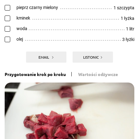
pieprz czarny mielony
1 szczypta
kminek
1 łyżka
woda
1 litr
olej
3 łyżki
EMAIL
LISTONIC
Przygotowanie krok po kroku
Wartości odżywcze