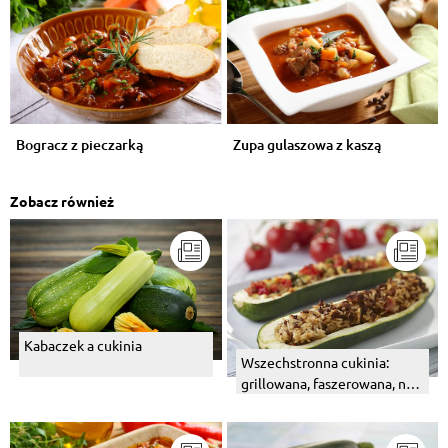
Bogracz z pieczarką
Zupa gulaszowa z kaszą
Zobacz również
Kabaczek a cukinia
Wszechstronna cukinia:
grillowana, faszerowana, na
ciepło i na zimno...