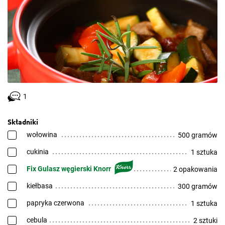
1
Składniki
wołowina
500 gramów
cukinia
1 sztuka
Fix Gulasz węgierski Knorr
2 opakowania
kiełbasa
300 gramów
papryka czerwona
1 sztuka
cebula
2 sztuki