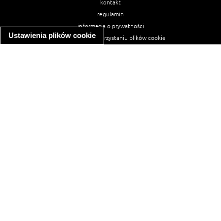
kontakt
regulamin
informacja o prywatności
Ustawienia plików cookie
informacja o wykorzystaniu plików cookie
ułatwienia dostępu
Najpopularniejsze przepisy
spaghetti bolognese
makaron z kurczakiem w sosie śmietanowym
kanapka z indykiem
ratatouille
lahmacun
mac and cheese
zupa minestrone
cannelloni ze szpinakiem i ricottą
spaghetti przepisy
makaron z kurczakiem