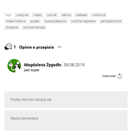
Tagi:
warzywa
mięso
cukinia
cebula
kiełbasa
wołowina
mięso mielone
gulasz
zupa gulaszowa
kuchnia węgierska
jednogarnkowe
duszenie
pomysł na zupę
1
Opinie o przepisie
Magdalena Żygadło
, 09.08.2019
jest super
Odpowiedz