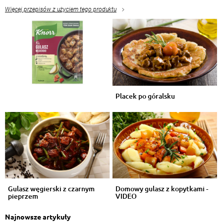
Więcej przepisów z użyciem tego produktu
Placek po góralsku
Gulasz węgierski z czarnym
Domowy gulasz z kopytkami -
pieprzem
VIDEO
Najnowsze artykuły