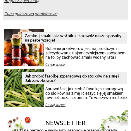
Bogracz z pieczarką
Zupa gulaszowo pomidorowa
Zamknij smaki lata w słoiku - sprawdź nasze sposoby
na pasteryzację!
Robienie przetworów jest najprostszym i
zdecydowanie najsmaczniejszym sposobem
na to, by zachować smaki wiosny, lata i
jesieni na dłużej. Można robić setki zdjęć
Czytaj więcej
krajobrazów, by cieszyć nimi oko w sezonie
zimowym, ale to smaczny posiłek pozwoli w
pełni poczuć atmosferę cieplejszych
Jak zrobić fasolkę szparagową do słoików na zimę?
miesięcy. Przygotowanie słoików ze
Jak zawekować?
smakowitą zawartością musi obejmować
patenty, które pozwolą zachować świeżość
Sprawdźcie, jak zrobić fasolkę szparagową
przetworów.
do słoików na zimę i cieszyć się jej smakiem
również poza sezonem. To warzywo możecie
wekować na wiele sposobów. Wykorzystajcie
Czytaj więcej
nasze propozycje!
NEWSLETTER
Bądź na bieżąco – wysyłamy sezonowe przepisy i porady