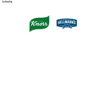
bułeczkę.