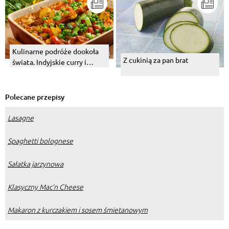
Kulinarne podróże dookoła
Z cukinią za pan brat
świata. Indyjskie curry i
węgierski bogracz.
Polecane przepisy
Lasagne
Spaghetti bolognese
Sałatka jarzynowa
Klasyczny Mac’n Cheese
Makaron z kurczakiem i sosem śmietanowym