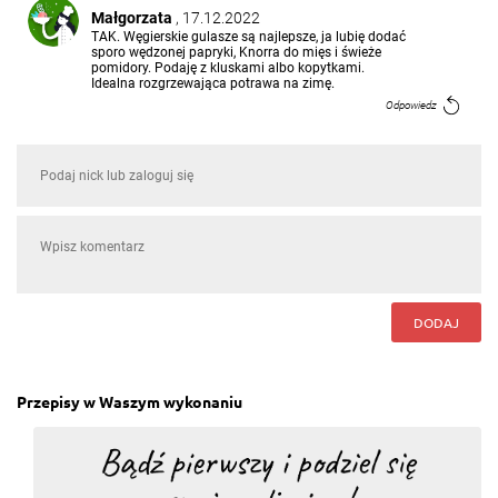
Małgorzata
, 17.12.2022
TAK. Węgierskie gulasze są najlepsze, ja lubię dodać
sporo wędzonej papryki, Knorra do mięs i świeże
pomidory. Podaję z kluskami albo kopytkami.
Idealna rozgrzewająca potrawa na zimę.
Odpowiedz
bedujin shiro
, 02.01.2021
Czy można użyć np karkówki zamiast wołowiny?
Odpowiedz
Odpowiedzi (1)
DODAJ
Przepisy w Waszym wykonaniu