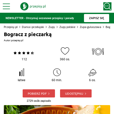
ZAPISZ SIĘ
NEWSLETTER - Otrzymuj sezonowe przepisy i porady
Przepisy.pl
Dania i przekąski
Zupy
Zupy polskie
Zupa gulaszowa
Bograc
Bogracz z pieczarką
Autor:
przepisy.pl
112
360 os.
łatwe
60 min.
6 os.
POBIERZ PDF
UDOSTĘPNIJ
2729 osób zapisało