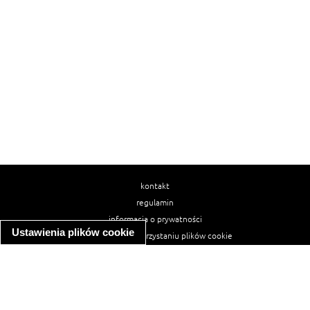
kontakt
regulamin
informacja o prywatności
Ustawienia plików cookie
informacja o wykorzystaniu plików cookie
ułatwienia dostępu
Najpopularniejsze przepisy
spaghetti bolognese