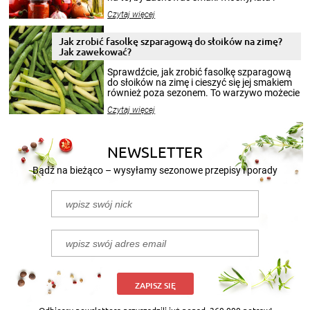
jesieni na dłużej. Można robić setki zdjęć
Czytaj więcej
krajobrazów, by cieszyć nimi oko w sezonie
zimowym, ale to smaczny posiłek pozwoli w
pełni poczuć atmosferę cieplejszych
Jak zrobić fasolkę szparagową do słoików na zimę?
miesięcy. Przygotowanie słoików ze
Jak zawekować?
smakowitą zawartością musi obejmować
patenty, które pozwolą zachować świeżość
Sprawdźcie, jak zrobić fasolkę szparagową
przetworów.
do słoików na zimę i cieszyć się jej smakiem
również poza sezonem. To warzywo możecie
wekować na wiele sposobów. Wykorzystajcie
Czytaj więcej
nasze propozycje!
NEWSLETTER
Bądź na bieżąco – wysyłamy sezonowe przepisy i porady
ZAPISZ SIĘ