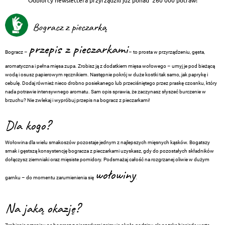
Odbiorcy newslettera przyrządzili już ponad
260 000 potraw!
Bogracz z pieczarką
przepis z pieczarkami
Bogracz –
– to prosta w przyrządzeniu, gęsta,
aromatyczna i pełna mięsa zupa. Zrobisz ją z dodatkiem mięsa wołowego – umyj je pod bieżącą
wodą i osusz papierowym ręcznikiem. Następnie pokrój w duże kostki tak samo, jak paprykę i
cebulę. Dodaj również nieco drobno posiekanego lub przeciśniętego przez praskę czosnku, który
nada potrawie intensywnego aromatu. Sam opis sprawia, że zaczynasz słyszeć burczenie w
brzuchu? Nie zwlekaj i wypróbuj przepis na bogracz z pieczarkami!
Dla kogo?
Wołowina dla wielu smakoszów pozostaje jednym z najlepszych mięsnych kąsków. Bogatszy
smak i gęstszą konsystencję bogracza z pieczarkami uzyskasz, gdy do pozostałych składników
dołączysz ziemniaki oraz mięsiste pomidory. Podsmażaj całość na rozgrzanej oliwie w dużym
wołowiny
garnku – do momentu zarumienienia się
.
Na jaką okazję?