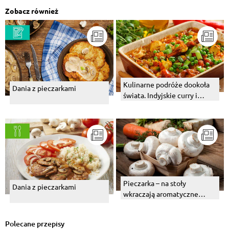
Zobacz również
Kulinarne podróże dookoła
Dania z pieczarkami
świata. Indyjskie curry i
węgierski bogracz.
Pieczarka – na stoły
Dania z pieczarkami
wkraczają aromatyczne
kapelusze
Polecane przepisy