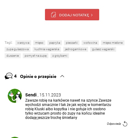
DODAJ NOTATKĘ
Tagi:
warzywa
mięso
papryka
pieczarki
wołowina
mięso mielone
zupa gulaszowa
kuchnia węgierska
jednogarnkowe
gulasz węgierski
duszenie
pomysł na zupę
z grzybami
4
Opinie o przepisie
Sendi
, 15.11.2023
Zawsze robię na karkówce nawet na szynce Zawsze
wychodzi smacznie I tak że jak wyżej w komentarzu
robię Kluski albo kopytka i nie gotuje ich osobno
tylko wrzucam prosto do zupy na końcu idealne
dodaję jeszcze trochę śmietany
Odpowiedz