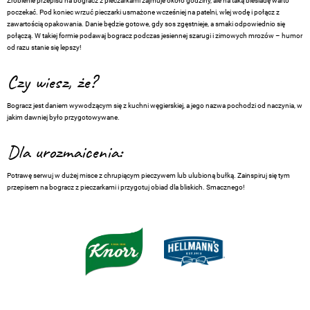
Zrobienie przepisu na bogracz z pieczarkami zajmuje około godziny, ale na taką biesiadę warto
poczekać. Pod koniec wrzuć pieczarki usmażone wcześniej na patelni, wlej wodę i połącz z
zawartością opakowania. Danie będzie gotowe, gdy sos zgęstnieje, a smaki odpowiednio się
połączą. W takiej formie podawaj bogracz podczas jesiennej szarugi i zimowych mrozów – humor
od razu stanie się lepszy!
Czy wiesz, że?
Bogracz jest daniem wywodzącym się z kuchni węgierskiej, a jego nazwa pochodzi od naczynia, w
jakim dawniej było przygotowywane.
Dla urozmaicenia:
Potrawę serwuj w dużej misce z chrupiącym pieczywem lub ulubioną bułką. Zainspiruj się tym
przepisem na bogracz z pieczarkami i przygotuj obiad dla bliskich. Smacznego!