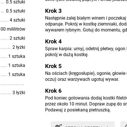
0.5 sztuki
Krok 3
0.5 sztuki
Następnie zalej białym winem i poczeka
4 sztuki
odparuje. Pokrój w kostkę ziemniaki, dodaj
00 mililitrów
wywarem rybnym. Gotuj do momentu, gdy
2 sztuki
Krok 4
2 łyżki
Spraw karpia: umyj, odetnij płetwy, ogon i
pokrój w dużą kostkę.
1 sztuka
1 sztuka
Krok 5
Na ościach (kręgosłupie), ogonie, głowie 
1 sztuka
oczu) oraz warzywach ugotuj wywar.
Krok 6
3 łyżki
Pod koniec gotowania dodaj kostki filetów
przez około 10 minut. Dopraw zupę do s
Podawaj z posiekaną pietruszką.