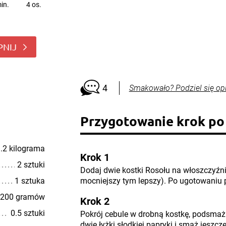
in.
4 os.
PNIJ
4
Smakowało? Podziel się op
Przygotowanie krok po
.2 kilograma
Krok 1
2 sztuki
Dodaj dwie kostki Rosołu na włoszczyźn
1 sztuka
mocniejszy tym lepszy). Po ugotowaniu 
200 gramów
Krok 2
0.5 sztuki
Pokrój cebule w drobną kostkę, podsmaż 
dwie łyżki słodkiej papryki i smaż jeszcze