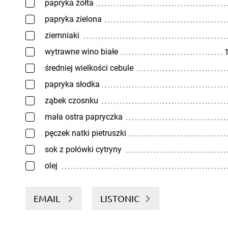
papryka żółta
papryka zielona
ziemniaki
wytrawne wino białe
1
średniej wielkości cebule
papryka słodka
ząbek czosnku
mała ostra papryczka
pęczek natki pietruszki
sok z połówki cytryny
olej
EMAIL
LISTONIC