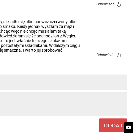
Odpowiedz
nie jadło się albo barszcz czerwony albo
ego smaku. Kiedy jednak wyszłam za mąż i
 Chcąc więc nie chcąc musiałam taką
 dowiedziałam się że pochodzi on z Węgier.
su to jest właśnie to czego szukałam.
 z pozostałymi składnikami. W dalszym ciągu
dę smaczna. I warto jej spróbować.
Odpowiedz
Odpowiedz
Odpowiedz
DODAJ