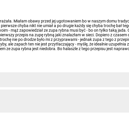
rażała. Miałam obawy przed jej ugotowaniem bo w naszym domu tradycyj
 pierwsze chyba nikt nie umiał a po drugie każdy się chyba trochę bał t
woim - mąż zapowiedział ze zupa rybna musi być - bo on tylko taką jada.
pierwszy przepis na zupę rybną jaki znalazłam w sieci. Dopiero z czasem
rochę nie po drodze było mi z przyprawami - jednak zupa z tego z przepi
 ale zapach ten nie jest przytłaczający - myślę, że idealnie uzupełnia
iem ze zupa rybna jest niedobra. Bo halaszle z tego przepisu jest napraw