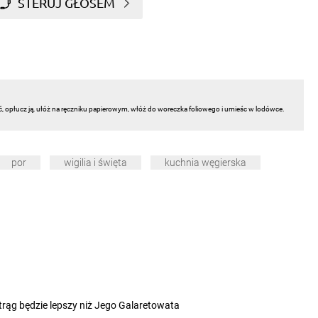
STERUJ GŁOSEM
ć, opłucz ją, ułóż na ręczniku papierowym, włóż do woreczka foliowego i umieśc w lodówce.
por
wigilia i święta
kuchnia węgierska
strąg będzie lepszy niż Jego Galaretowata