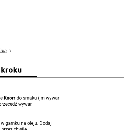
inią
 kroku
ie
Knorr
do smaku (im wywar
przecedź wywar.
w garnku na oleju. Dodaj
 przez chwilę.