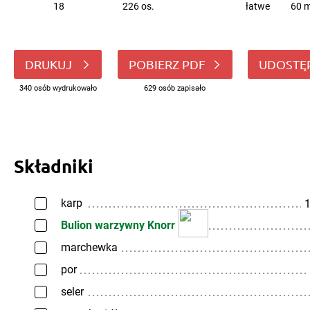
18
226 os.
łatwe
60 m
DRUKUJ
POBIERZ PDF
UDOSTĘ
340 osób wydrukowało
629 osób zapisało
Składniki
karp
1
Bulion warzywny Knorr
marchewka
por
seler