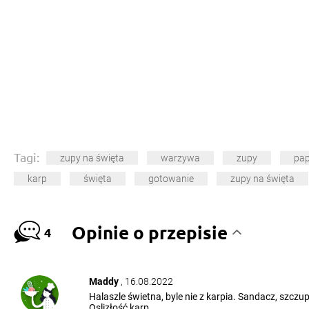
Tagi:
zupy na święta
warzywa
zupy
pap
karp
święta
gotowanie
zupy na święta
Opinie o przepisie
4
Maddy
, 16.08.2022
Halaszle świetna, byle nie z karpia. Sandacz, szczu
Oslizłość karp.