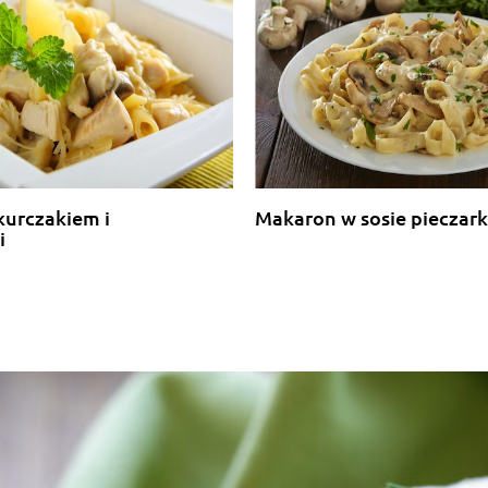
kurczakiem i
Makaron w sosie piecza
i