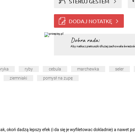
STERUJ GESTEM
DODAJ NOTATKĘ
Dobra rada:
Aby natka z pietruszki dłużej zachowała świeżoś
ryka
ryby
cebula
marchewka
seler
ziemniaki
pomysł na zupę
pak, okoń dadzą lepszy efek (i da się je wyfiletowac dokladnie) a nawet p