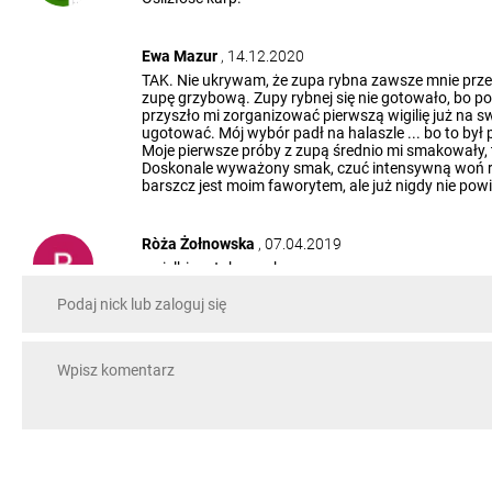
Ewa Mazur
, 14.12.2020
TAK. Nie ukrywam, że zupa rybna zawsze mnie prze
zupę grzybową. Zupy rybnej się nie gotowało, bo po
przyszło mi zorganizować pierwszą wigilię już na s
ugotować. Mój wybór padł na halaszle ... bo to był 
Moje pierwsze próby z zupą średnio mi smakowały, t
Doskonale wyważony smak, czuć intensywną woń ryby,
barszcz jest moim faworytem, ale już nigdy nie pow
Ròża Żołnowska
, 07.04.2019
uwielbiam taką zupkę
iza zel
, 14.04.2016
bardzo dobra zupa rybna